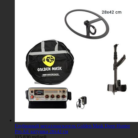
Глубинный металлоискатель Golden Mask Deep Hunter
Pro AE катушка 28х42 см
115 830
рублей