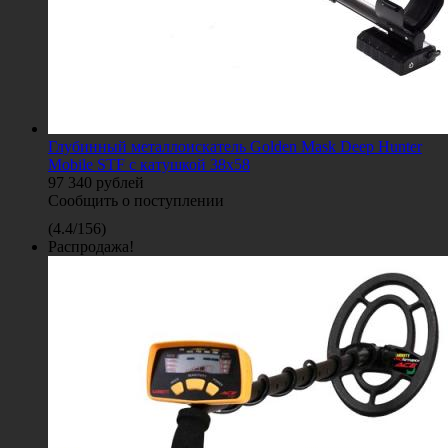
Глубинный металлоискатель Golden Mask Deep Hunter
Mobile STF с катушкой 38x58
97 340
рублей
Сообщить о поступлении
(
4.4
/
156
)
Распродажа!