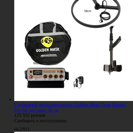
Глубинный металлоискатель Golden Mask Deep Hunter
Pro AE катушка 58 см
123 552
рублей
Сообщить о поступлении
(
4.2
/
91
)