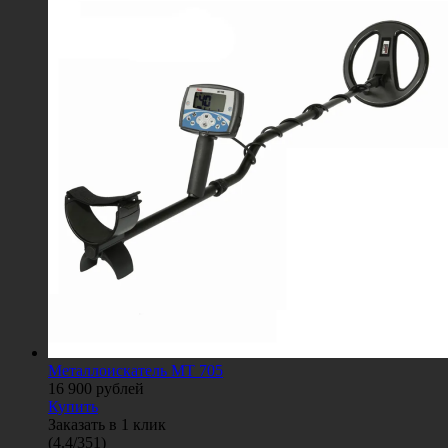
Металлоискатель МТ 705
16 900
рублей
Купить
Заказать в 1 клик
(
4.4
/
351
)