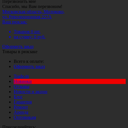
Перезвонить мне
Спасибо, мы Вам перезвоним!
Московская область, Молоково,
ул. Революционная 227А
Ваш рюкзак:
Товаров
0
шт.
на сумму:
0
руб.
Оформить заказ
Товары в рюкзаке
Всего к оплате:
Оформить заказ
Trade-in
Новинки
Отзывы
Новости и акции
Блог
Гарантия
Ремонт
Аренда
Оптовикам
Присоединйтесь: