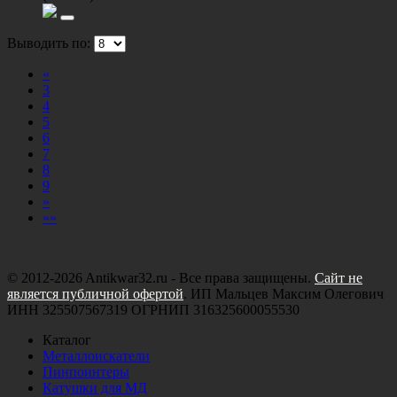
Выводить по:
«
3
4
5
6
7
8
9
»
»»
© 2012-2026 Antikwar32.ru - Все права защищены.
Сайт не
является публичной офертой
. ИП Мальцев Максим Олегович
ИНН 325507567319 ОГРНИП 316325600055530
Каталог
Металлоискатели
Пинпоинтеры
Катушки для МД