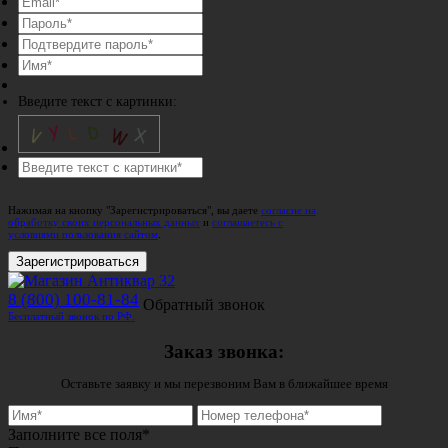
Введите текст с картинки:
Нажимая на кнопку "Зарегистрироваться", вы даете
согласие на
обработку своих персональных данных
и
соглашаетесь с
условиями пользования сайтом
.
Зарегистрироваться
8 (800) 100-81-84
Обратный звонок
Бесплатный звонок по РФ.
Заказ звонка:
Оставьте заявку и мы перезвоним Вам в ближайшее время
Заполните все поля*