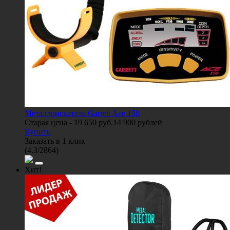
Металлоискатель Garrett Ace 150
Старая цена -
19 650 руб.
14 900
рублей
Купить
Заказать в 1 клик
(
4.3
/
2864
)
Хит!