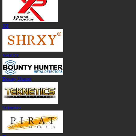
XP
SHRXY
Bounty Hunter
Teknetics