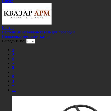
Пират
Квазар
Настенный металлоискатель для проводки
Подводные металлоискатели
Выводить по:
«
3
4
5
6
7
8
9
»
»»