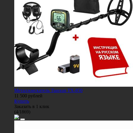
Металлоискатель Tianxun TX-850
11 500
рублей
Купить
Заказать в 1 клик
(
4
/
1869
)