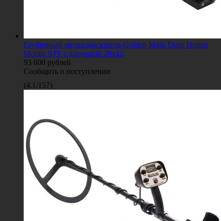
Глубинный металлоискатель Golden Mask Deep Hunter
Mobile STF с катушкой 28x42
93 600
рублей
Сообщить о поступлении
(
4.1
/
157
)