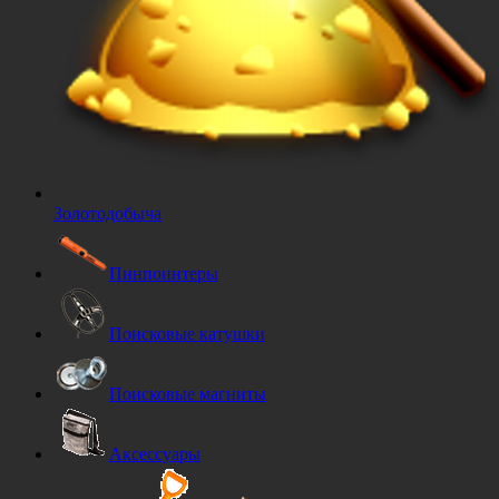
Золотодобыча
Пинпоинтеры
Поисковые катушки
Поисковые магниты
Аксессуары