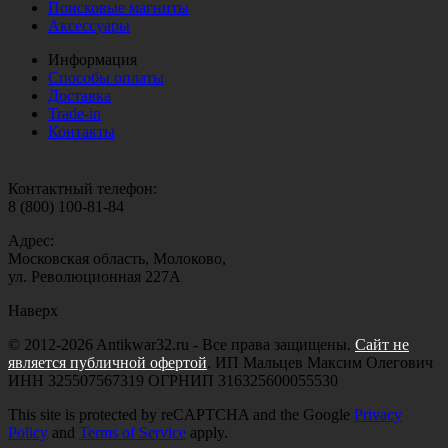
Поисковые магниты
Аксессуары
Информация
Способы оплаты
Доставка
Trade-in
Контакты
Контактный телефон:
8 (800) 100-81-84
Адрес:
Московская область, Молоково,
ул. Революционная 227А
Наверх
© 2012-2026 Antikwar32.ru - Все права защищены.
Сайт не
является публичной офертой
. ИП Мальцев Максим Олегович
ИНН 325507567319 ОГРНИП 316325600055530
This site is protected by reCAPTCHA and the Google
Privacy
Policy
and
Terms of Service
apply.