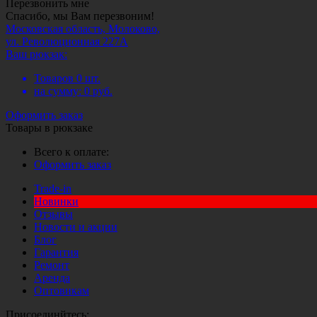
Перезвонить мне
Спасибо, мы Вам перезвоним!
Московская область, Молоково,
ул. Революционная 227А
Ваш рюкзак:
Товаров
0
шт.
на сумму:
0
руб.
Оформить заказ
Товары в рюкзаке
Всего к оплате:
Оформить заказ
Trade-in
Новинки
Отзывы
Новости и акции
Блог
Гарантия
Ремонт
Аренда
Оптовикам
Присоединйтесь: