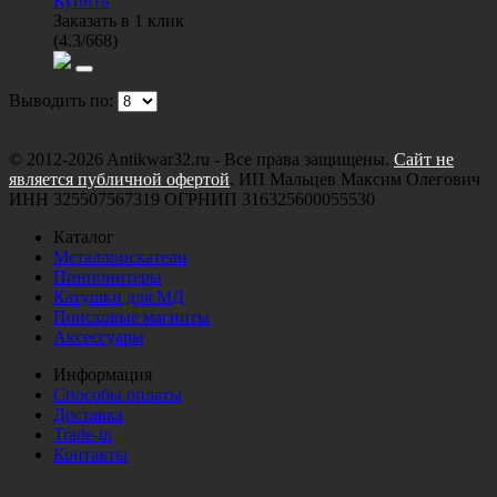
Купить
Заказать в 1 клик
(
4.3
/
668
)
Выводить по:
© 2012-2026 Antikwar32.ru - Все права защищены.
Сайт не
является публичной офертой
. ИП Мальцев Максим Олегович
ИНН 325507567319 ОГРНИП 316325600055530
Каталог
Металлоискатели
Пинпоинтеры
Катушки для МД
Поисковые магниты
Аксессуары
Информация
Способы оплаты
Доставка
Trade-in
Контакты