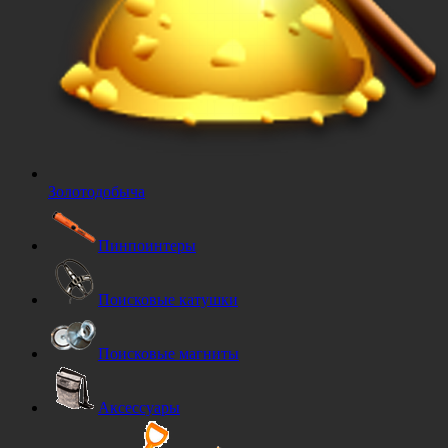
Золотодобыча
Пинпоинтеры
Поисковые катушки
Поисковые магниты
Аксессуары