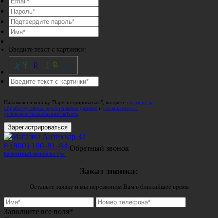
Введите текст с картинки:
Нажимая на кнопку "Зарегистрироваться", вы даете
согласие на
обработку своих персональных данных
и
соглашаетесь с
условиями пользования сайтом
.
Зарегистрироваться
8 (800) 100-81-84
Обратный звонок
Бесплатный звонок по РФ.
Заказ звонка:
Оставьте заявку и мы перезвоним Вам в ближайшее время
Заполните все поля*