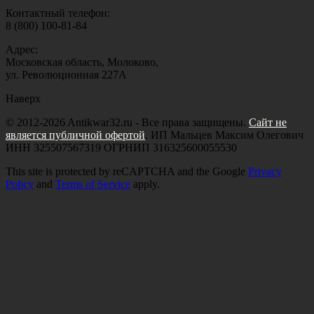
Контактный телефон:
8 (800) 100-81-84
Адрес:
Московская область, Молоково,
ул. Революционная 227А
Наверх
© 2012-2026 Antikwar32.ru - Все права защищены.
Сайт не
является публичной офертой
. ИП Мальцев Максим Олегович
ИНН 325507567319 ОГРНИП 316325600055530
This site is protected by reCAPTCHA and the Google
Privacy
Policy
and
Terms of Service
apply.