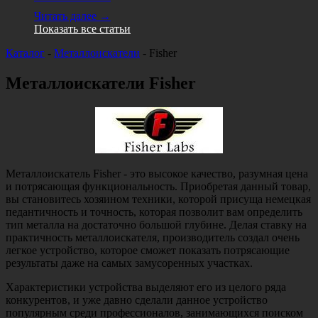
Читать далее →
Показать все статьи
Каталог
-
Металлоискатели
-
Fisher
Металлоискатели Fisher
Металлоискатель Fisher - это высокое качество, разумная цена
и потрясающая функциональность. Приобретая данный товар,
вы становитесь хозяином техники, которой присуща немецкая
педантичность и точность, которая позволит вам определить
тип металла на достаточно большой глубине. Делая ставку на
практичность металлоискателя, производитель создал очень
легкое устройство, которое сможет показать потрясающие
результаты даже на самых замусоренных участках.
Характеристики устройства выделяют его из целого ряда
конкурентов, и уже давно сделали данное устройство
популярным среди профессионалов, занимающихся поиском