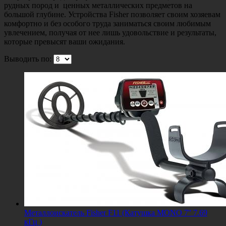
рудных пород и ценных металлических предметов на
большой глубине. Устройства Fisher позволяет своим хозяевам
комфортно и без особого труда заниматься своим любимым
увлечением, получая от нее лишь удовольствие и результаты,
которые превысят ваши ожидания.
Выводить по:
Металлоискатель Fisher F11 (Катушка MONO 7'' 7.69
кГц )