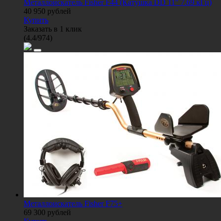
Металлоискатель Fisher F44 (Катушка DD 11" 7.69 кГц)
40 950
рублей
Купить
Заказать в 1 клик
(
4.4
/
974
)
Металлоискатель Fisher F75+
69 300
рублей