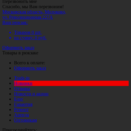
Перезвонить мне
Спасибо, мы Вам перезвоним!
Московская область, Молоково,
ул. Революционная 227А
Ваш рюкзак:
Товаров
0
шт.
на сумму:
0
руб.
Оформить заказ
Товары в рюкзаке
Всего к оплате:
Оформить заказ
Trade-in
Новинки
Отзывы
Новости и акции
Блог
Гарантия
Ремонт
Аренда
Оптовикам
Присоединйтесь: