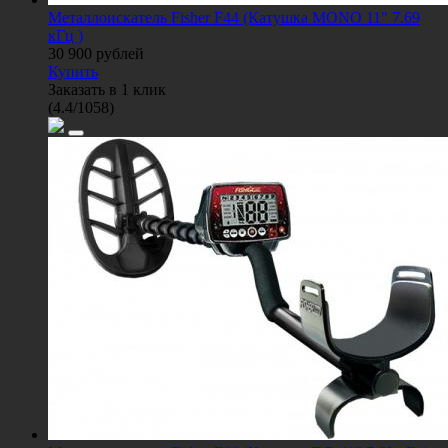
Металлоискатель Fisher F44 (Катушка MONO 11" 7.69
кГц )
30 900
рублей
Купить
Заказать в 1 клик
(
4.4
/
1058
)