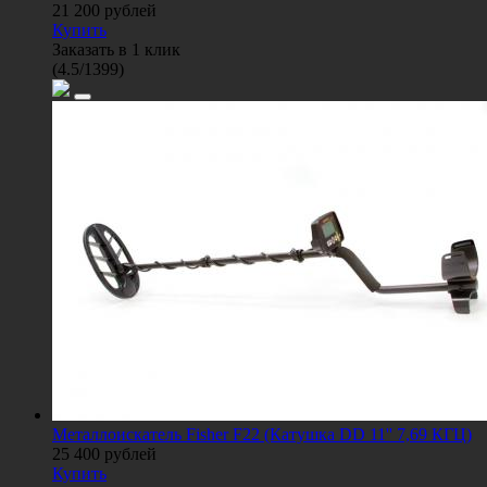
21 200
рублей
Купить
Заказать в 1 клик
(
4.5
/
1399
)
Металлоискатель Fisher F22 (Катушка DD 11'' 7,69 КГЦ)
25 400
рублей
Купить