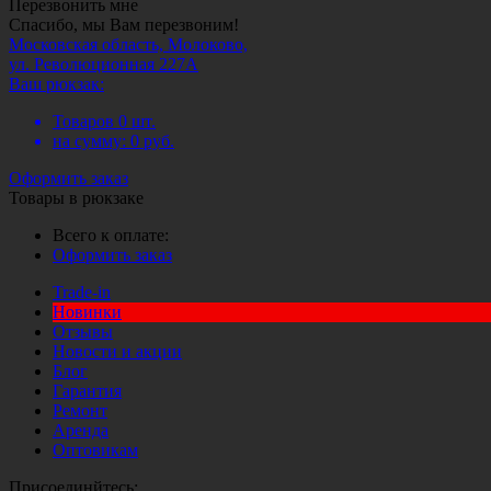
Перезвонить мне
Спасибо, мы Вам перезвоним!
Московская область, Молоково,
ул. Революционная 227А
Ваш рюкзак:
Товаров
0
шт.
на сумму:
0
руб.
Оформить заказ
Товары в рюкзаке
Всего к оплате:
Оформить заказ
Trade-in
Новинки
Отзывы
Новости и акции
Блог
Гарантия
Ремонт
Аренда
Оптовикам
Присоединйтесь: