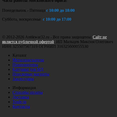
Часы работы Московского офиса:
Понедельник - Пятница
с 10:00 до 18:00
Суббота, воскресенье
с 10:00 до 17:00
© 2012-2026 Antikwar32.ru - Все права защищены.
Сайт не
является публичной офертой
. ИП Мальцев Максим Олегович
ИНН 325507567319 ОГРНИП 316325600055530
Каталог
Металлоискатели
Пинпоинтеры
Катушки для МД
Поисковые магниты
Аксессуары
Информация
Способы оплаты
Доставка
Trade-in
Контакты