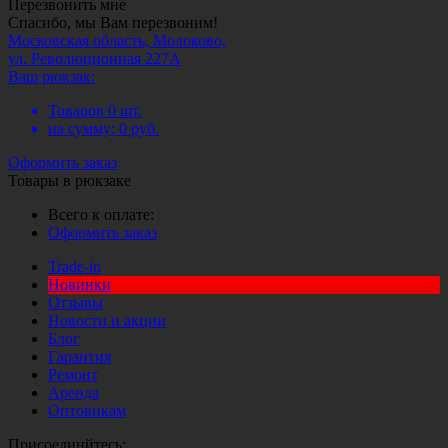
Перезвонить мне
Спасибо, мы Вам перезвоним!
Московская область, Молоково,
ул. Революционная 227А
Ваш рюкзак:
Товаров
0
шт.
на сумму:
0
руб.
Оформить заказ
Товары в рюкзаке
Всего к оплате:
Оформить заказ
Trade-in
Новинки
Отзывы
Новости и акции
Блог
Гарантия
Ремонт
Аренда
Оптовикам
Присоединйтесь: