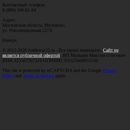
Контактный телефон:
8 (800) 100-81-84
Адрес:
Московская область, Молоково,
ул. Революционная 227А
Наверх
© 2012-2026 Antikwar32.ru - Все права защищены.
Сайт не
является публичной офертой
. ИП Мальцев Максим Олегович
ИНН 325507567319 ОГРНИП 316325600055530
This site is protected by reCAPTCHA and the Google
Privacy
Policy
and
Terms of Service
apply.