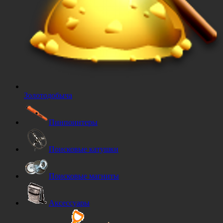
Золотодобыча
Пинпоинтеры
Поисковые катушки
Поисковые магниты
Аксессуары