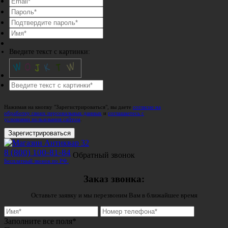
Введите текст с картинки:
Нажимая на кнопку "Зарегистрироваться", вы даете
согласие на
обработку своих персональных данных
и
соглашаетесь с
условиями пользования сайтом
.
Зарегистрироваться
8 (800) 100-81-84
Обратный звонок
Бесплатный звонок по РФ.
Заказ звонка:
Оставьте заявку и мы перезвоним Вам в ближайшее время
Заполните все поля*