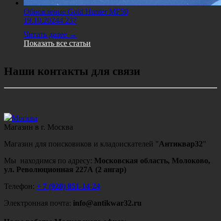
Обновление Gold Hunter MF50
19.10.2024
4 237
Читать далее →
Показать все статьи
Наши контакты для связи
Москва
Магазин в г. Москва
Магазин для поисковиков и кладоискателей "
Антиквар32
"
Мы находимся по адресу:
Московская область, Молоково,
ул. Революционная 227А (2 ангар)
Телефон:
+ 7 (920) 851-14-24
Электронная почта:
info@antikwar32.ru