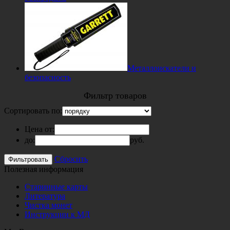
Металлоискатели и
безопасность
Фильтр товаров
Сортировать по:
Цена от:
до:
руб.
Сбросить
Полезная информация
Старинные карты
Литература
Чистка монет
Инструкции к МД