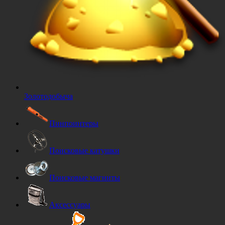
Золотодобыча
Пинпоинтеры
Поисковые катушки
Поисковые магниты
Аксессуары