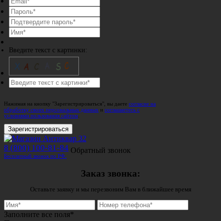
Введите текст с картинки:
Нажимая на кнопку "Зарегистрироваться", вы даете
согласие на
обработку своих персональных данных
и
соглашаетесь с
условиями пользования сайтом
.
Зарегистрироваться
8 (800) 100-81-84
Обратный звонок
Бесплатный звонок по РФ.
Заказ звонка:
Оставьте заявку и мы перезвоним Вам в ближайшее время
Заполните все поля*