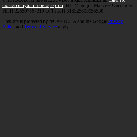
является публичной офертой
. ИП Мальцев Максим Олегович
ИНН 325507567319 ОГРНИП 316325600055530
This site is protected by reCAPTCHA and the Google
Privacy
Policy
and
Terms of Service
apply.