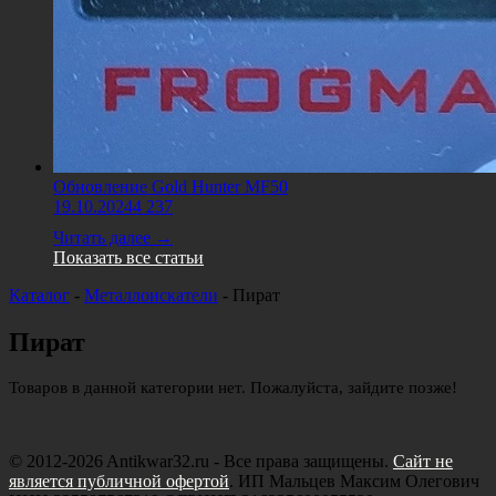
Обновление Gold Hunter MF50
19.10.2024
4 237
Читать далее →
Показать все статьи
Каталог
-
Металлоискатели
-
Пират
Пират
Товаров в данной категории нет. Пожалуйста, зайдите позже!
© 2012-2026 Antikwar32.ru - Все права защищены.
Сайт не
является публичной офертой
. ИП Мальцев Максим Олегович