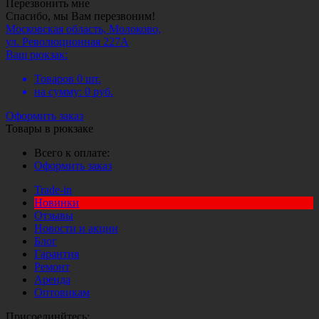
Перезвонить мне
Спасибо, мы Вам перезвоним!
Московская область, Молоково,
ул. Революционная 227А
Ваш рюкзак:
Товаров
0
шт.
на сумму:
0
руб.
Оформить заказ
Товары в рюкзаке
Всего к оплате:
Оформить заказ
Trade-in
Новинки
Отзывы
Новости и акции
Блог
Гарантия
Ремонт
Аренда
Оптовикам
Присоединйтесь: