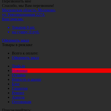
Перезвонить мне
Спасибо, мы Вам перезвоним!
Московская область, Молоково,
ул. Революционная 227А
Ваш рюкзак:
Товаров
0
шт.
на сумму:
0
руб.
Оформить заказ
Товары в рюкзаке
Всего к оплате:
Оформить заказ
Trade-in
Новинки
Отзывы
Новости и акции
Блог
Гарантия
Ремонт
Аренда
Оптовикам
Присоединйтесь: