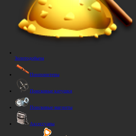
Золотодобыча
Пинпоинтеры
Поисковые катушки
Поисковые магниты
Аксессуары