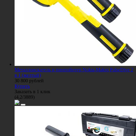
Металлоискатель и пинпойнтер Nokta-Makro PulseDive 2
в 1 (желтый)
30 800
рублей
Купить
Заказать в 1 клик
(
4.2
/
3889
)