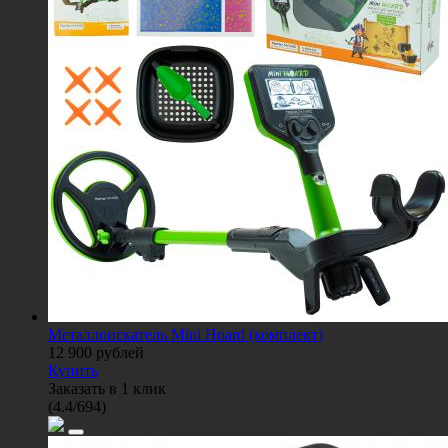
Металлоискатель Mini Hoard (комплект)
12 900
рублей
Купить
Заказать в 1 клик
(
4.4
/
694
)