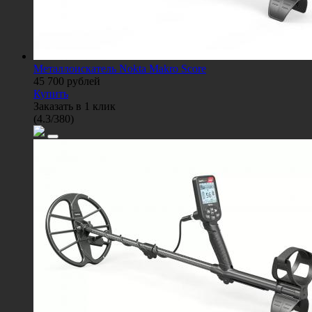
Металлоискатель Nokta Makro Score
45 700
рублей
Купить
Заказать в 1 клик
(
4.3
/
380
)