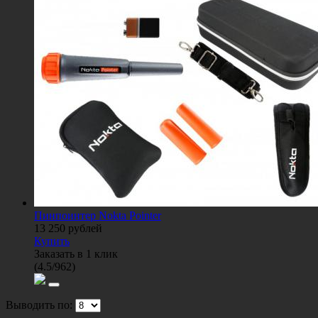
Пинпоинтер Nokta Pointer
13 250
рублей
Купить
Заказать в 1 клик
(
4.5
/
962
)
Выводить по: