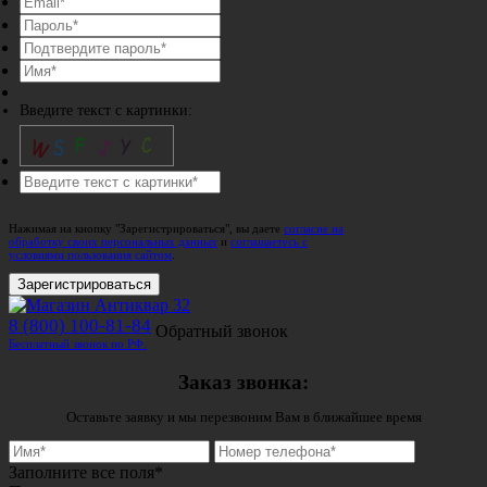
Введите текст с картинки:
Нажимая на кнопку "Зарегистрироваться", вы даете
согласие на
обработку своих персональных данных
и
соглашаетесь с
условиями пользования сайтом
.
Зарегистрироваться
8 (800) 100-81-84
Обратный звонок
Бесплатный звонок по РФ.
Заказ звонка:
Оставьте заявку и мы перезвоним Вам в ближайшее время
Заполните все поля*