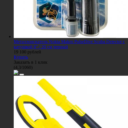
Металлоискатель Nokta Makro PulseDive Scuba Detector с
катушкой 8" / 20 см черный
19 100
рублей
Купить
Заказать в 1 клик
(
4.3
/
1060
)