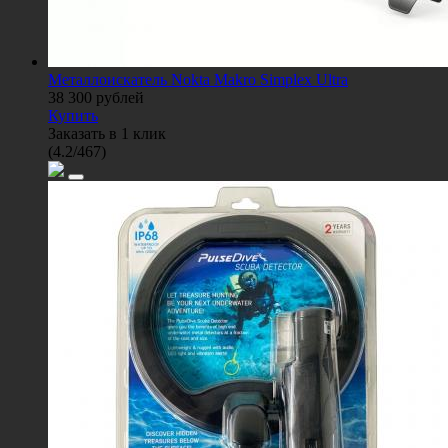
Металлоискатель Nokta Makro Simplex Ultra
38 300
рублей
Купить
Заказать в 1 клик
(
4.2
/
467
)