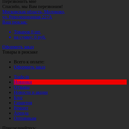
Перезвонить мне
Спасибо, мы Вам перезвоним!
Московская область, Молоково,
ул. Революционная 227А
Ваш рюкзак:
Товаров
0
шт.
на сумму:
0
руб.
Оформить заказ
Товары в рюкзаке
Всего к оплате:
Оформить заказ
Trade-in
Новинки
Отзывы
Новости и акции
Блог
Гарантия
Ремонт
Аренда
Оптовикам
Присоединйтесь: