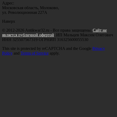
Адрес:
Московская область, Молоково,
ул. Революционная 227А
Наверх
© 2012-2026 Antikwar32.ru - Все права защищены.
Сайт не
является публичной офертой
. ИП Мальцев Максим Олегович
ИНН 325507567319 ОГРНИП 316325600055530
This site is protected by reCAPTCHA and the Google
Privacy
Policy
and
Terms of Service
apply.