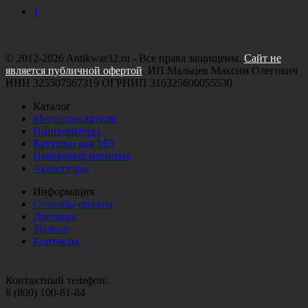
1
© 2012-2026 Antikwar32.ru - Все права защищены.
Сайт не
является публичной офертой
. ИП Мальцев Максим Олегович
ИНН 325507567319 ОГРНИП 316325600055530
Каталог
Металлоискатели
Пинпоинтеры
Катушки для МД
Поисковые магниты
Аксессуары
Информация
Способы оплаты
Доставка
Trade-in
Контакты
Контактный телефон:
8 (800) 100-81-84