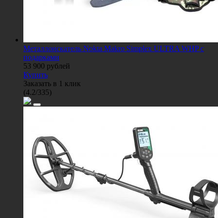
Металлоискатель Nokta Makro Simplex ULTRA WHP с
подарками
53 900
рублей
Купить
Заказать в 1 клик
(
4.2
/
335
)