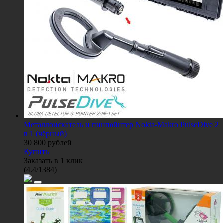
Металлоискатель и пинпойнтер Nokta-Makro PulseDive 2
в 1 (чёрный)
30 800
рублей
Купить
Заказать в 1 клик
(
4.4
/
1384
)