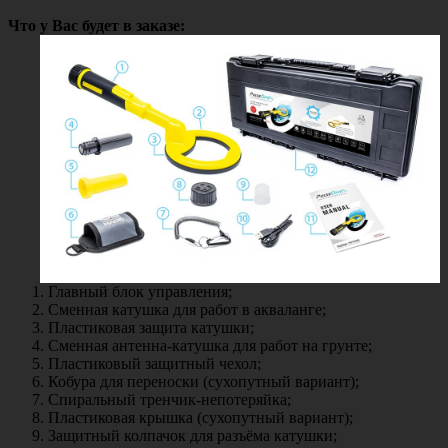
Что у Вас будет в заказе:
Главный блок управления;
Сменная катушка для работ в акваланге;
Пластиковая защита катушки;
Сменная антенна-катушка для работ на грунте;
Пластиковый защитный чехол;
Кобура для переноски (сухопутный вариант);
Спиральный тренчик-непотеряйка;
Пластиковая крышка (сухопутный вариант);
Защитный колпачок для разъёма катушки;