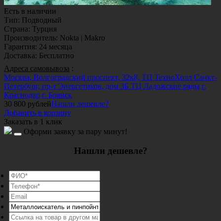
Есть в наличии
Тип
:
Подводный
Страна
:
Турция
Производитель
:
Nokta | Makro
Гарантия
:
24 месяца
Доставка
:
Бесплатно
Адреса самовывоза
:
Москва, Волгоградский проспект, 32к8, ТЦ ТехноХолл
Санкт-
Петербург, пр-т Энергетиков, дом 3Б ТЦ Ладожские ряды
г.
Краснодар
г. Брянск
30 800
рублей
Нашли дешевле?
Добавить в корзину
Заказать в 1 клик
Оформи заявку за пару минут!
Нашли дешевле?