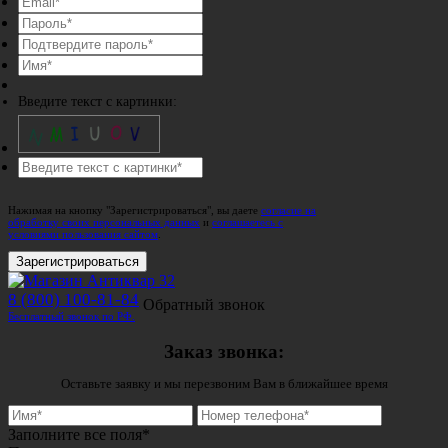
Введите текст с картинки:
Нажимая на кнопку "Зарегистрироваться", вы даете
согласие на
обработку своих персональных данных
и
соглашаетесь с
условиями пользования сайтом
.
Зарегистрироваться
8 (800) 100-81-84
Обратный звонок
Бесплатный звонок по РФ.
Заказ звонка:
Оставьте заявку и мы перезвоним Вам в ближайшее время
Заполните все поля*