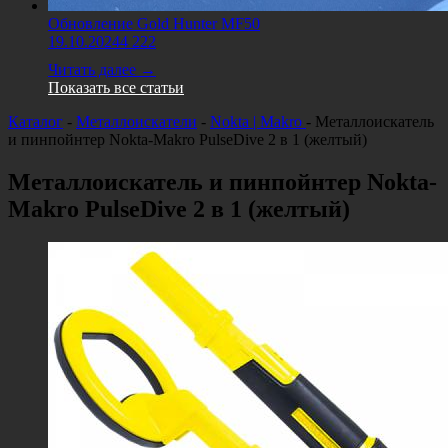
Обновление Gold Hunter MF50
19.10.2024
4 222
Читать далее →
Показать все статьи
Каталог
-
Металлоискатели
-
Nokta | Makro
-
Металлоискатель
и пинпойнтер Nokta-Makro PulseDive 2 в 1 (желтый)
Металлоискатель и пинпойнтер Nokta-
Makro PulseDive 2 в 1 (желтый)