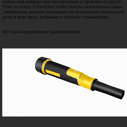
небывалый комфорт при эксплуатации устройства на грунте.
Плюс ко всему, в PulseDive Scuba Detector реализованы самые
современные режимы индикации об оповещении нахождения
цели, в виде звука, вибрации и светового оповещения.
Вот такая продуманная трансформация!