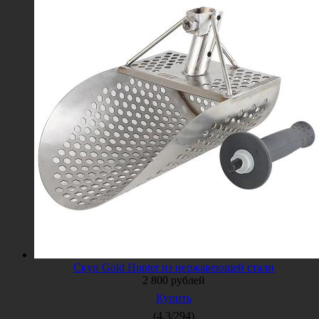
Скуп Gold Hunter из нержавеющей стали
2 800
рублей
Купить
(
4.3
/
294
)