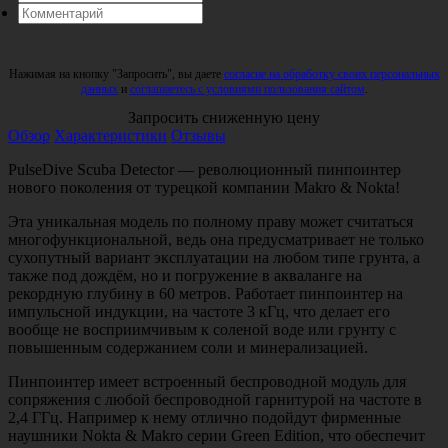
Нажимая на кнопку "Запросить", вы даете
согласие на обработку своих персональных
данных
и
соглашаетесь с условиями пользования сайтом
.
Запросить сниженную цену
Обзор
Характеристики
Отзывы
PulseDive Scuba Detector — революционный пинпоинтер
нового поколения от турецкой компании Makro & Nokta!
Эта уникальная модель по полному праву может считаться
многофункциональной, ведь она предусматривает не только
сухопутный вариант эксплуатации на любом типе грунта, а
также под дождём, но и погружение в акваланге на
рекордную глубину в 60 метров. Работает пинпоинтер на
импульсной индукции, на частоте 3 кГц, что делает его
вообще не восприимчивым к соленой воде или грунту с
повышенным содержанием соли и минерализацией.
Пинпоинтер имеет встроенный беспроводной модуль для
сопряжения с любой беспроводной гарнитурой на частоте в
2,4 ГГц. Например к нему отлично подойдут фирменные
наушники Nokta & Makro серии Green Edition, что обеспечит