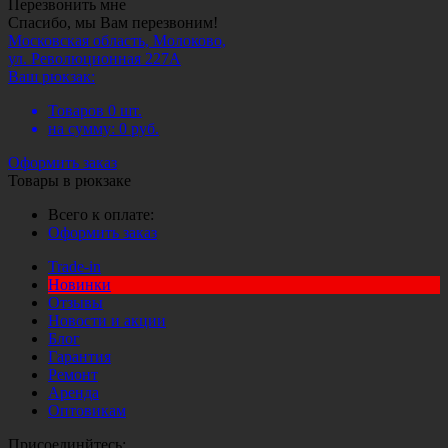
Перезвонить мне
Спасибо, мы Вам перезвоним!
Московская область, Молоково,
ул. Революционная 227А
Ваш рюкзак:
Товаров
0
шт.
на сумму:
0
руб.
Оформить заказ
Товары в рюкзаке
Всего к оплате:
Оформить заказ
Trade-in
Новинки
Отзывы
Новости и акции
Блог
Гарантия
Ремонт
Аренда
Оптовикам
Присоединйтесь: