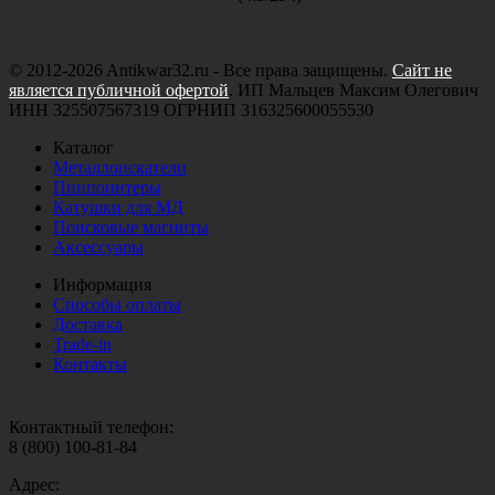
© 2012-2026 Antikwar32.ru - Все права защищены.
Сайт не
является публичной офертой
. ИП Мальцев Максим Олегович
ИНН 325507567319 ОГРНИП 316325600055530
Каталог
Металлоискатели
Пинпоинтеры
Катушки для МД
Поисковые магниты
Аксессуары
Информация
Способы оплаты
Доставка
Trade-in
Контакты
Контактный телефон:
8 (800) 100-81-84
Адрес: