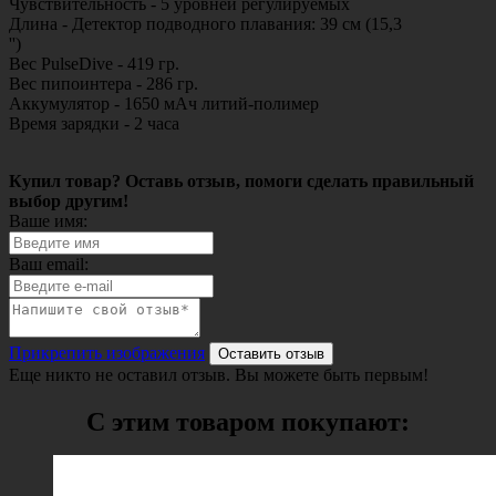
Чувствительность - 5 уровней регулируемых
Длина - Детектор подводного плавания: 39 см (15,3
'')
Вес PulseDive - 419 гр.
Вес пипоинтера - 286 гр.
Аккумулятор - 1650 мАч литий-полимер
Время зарядки - 2 часа
Купил товар? Оставь отзыв, помоги сделать правильный
выбор другим!
Ваше имя:
Ваш email:
Прикрепить изображения
Оставить отзыв
Еще никто не оставил отзыв. Вы можете быть первым!
С этим товаром покупают: