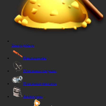
Золотодобыча
Пинпоинтеры
Поисковые катушки
Поисковые магниты
Аксессуары