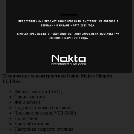
Технические характеристики Nokta Makro Simplex
ULTRA:
Рабочая частота 15 кГц
Сдвиг частоты
ЖК дисплей
Подсветка экрана и клавиш
Числовое значение VDI (0-99)
Полифония
Настройка тонов
Настройка скорости отклика