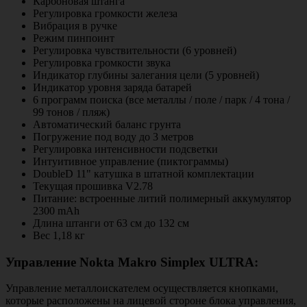
Карбоновая штанга
Регулировка громкости железа
Вибрация в ручке
Режим пинпоинт
Регулировка чувствительности (6 уровней)
Регулировка громкости звука
Индикатор глубины залегания цели (5 уровней)
Индикатор уровня заряда батарей
6 программ поиска (все металлы / поле / парк / 4 тона /
99 тонов / пляж)
Автоматический баланс грунта
Погружение под воду до 3 метров
Регулировка интенсивности подсветки
Интуитивное управление (пиктограммы)
DoubleD 11" катушка в штатной комплектации
Текущая прошивка V2.78
Питание: встроенные литий полимерный аккумулятор
2300 mAh
Длина штанги от 63 см до 132 см
Вес 1,18 кг
Управление Nokta Makro Simplex ULTRA:
Управление металлоискателем осуществляется кнопками,
которые расположены на лицевой стороне блока управления,