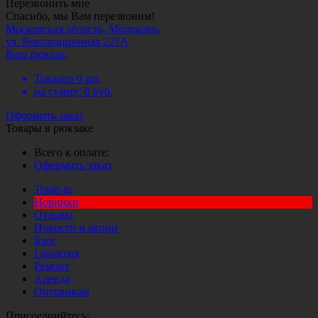
Перезвонить мне
Спасибо, мы Вам перезвоним!
Московская область, Молоково,
ул. Революционная 227А
Ваш рюкзак:
Товаров
0
шт.
на сумму:
0
руб.
Оформить заказ
Товары в рюкзаке
Всего к оплате:
Оформить заказ
Trade-in
Новинки
Отзывы
Новости и акции
Блог
Гарантия
Ремонт
Аренда
Оптовикам
Присоединйтесь: