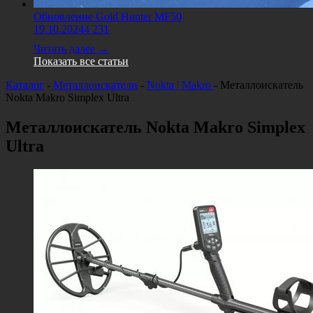
Обновление Gold Hunter MF50
19.10.2024
4 231
Читать далее →
Показать все статьи
Каталог
-
Металлоискатели
-
Nokta | Makro
-
Металлоискатель
Nokta Makro Simplex Ultra
Металлоискатель Nokta Makro Simplex
Ultra