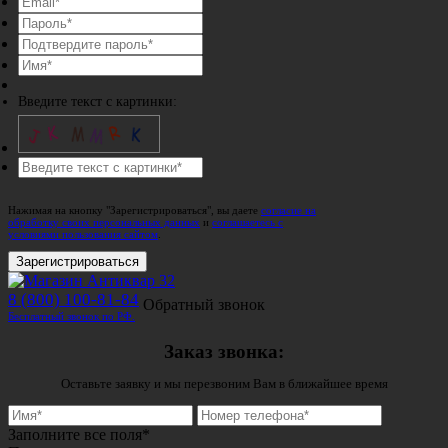
Введите текст с картинки:
Нажимая на кнопку "Зарегистрироваться", вы даете
согласие на
обработку своих персональных данных
и
соглашаетесь с
условиями пользования сайтом
.
Зарегистрироваться
8 (800) 100-81-84
Обратный звонок
Бесплатный звонок по РФ.
Заказ звонка:
Оставьте заявку и мы перезвоним Вам в ближайшее время
Заполните все поля*