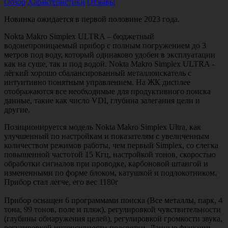
Обзор
Характеристики
Отзывы
Новинка ожидается в первой половине 2023 года.
Nokta Makro Simplex ULTRA – бюджетный
водонепроницаемый прибор с полным погружением до 3
метров под воду, который одинаково удобен в эксплуатации
как на суше, так и под водой. Nokta Makro Simplex ULTRA -
лёгкий хорошо сбалансированный металлоискатель с
интуитивно понятным управлением. На ЖК дисплее
отображаются все необходимые для продуктивного поиска
данные, такие как число VDI, глубина залегания цели и
другие.
Позиционируется модель Nokta Makro Simplex Ultra, как
улучшенный по настройкам и показателям с увеличенным
количеством режимов работы, чем первый Simplex, со слегка
повышенной частотой 15 Кгц, настройкой тонов, скоростью
обработки сигналов при проводке, карбоновой штангой и
измененными по форме блоком, катушкой и подлокотником.
Прибор стал легче, его вес 1180г
Прибор оснащен 6 программами поиска (Все металлы, парк, 4
тона, 99 тонов, поле и пляж), регулировкой чувствительности
(глубины обнаружения целей), регулировкой громкости звука,
регулировкой интенсивности подсветки. Данные функции