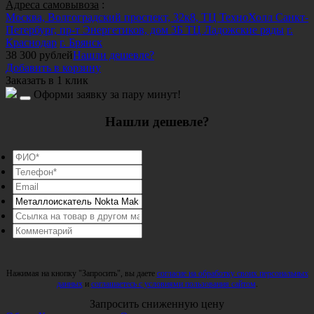
Адреса самовывоза
:
Москва, Волгоградский проспект, 32к8, ТЦ ТехноХолл
Санкт-
Петербург, пр-т Энергетиков, дом 3Б ТЦ Ладожские ряды
г.
Краснодар
г. Брянск
38 300
рублей
Нашли дешевле?
Добавить в корзину
Заказать в 1 клик
Оформи заявку за пару минут!
Нашли дешевле?
Нажимая на кнопку "Запросить", вы даете
согласие на обработку своих персональных
данных
и
соглашаетесь с условиями пользования сайтом
.
Запросить сниженную цену