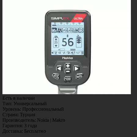
Есть в наличии
Тип
:
Универсальный
Уровень
:
Профессиональный
Страна
:
Турция
Производитель
:
Nokta | Makro
Гарантия
:
3 года
Доставка
:
Бесплатно