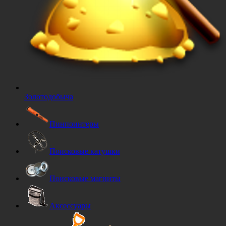
Золотодобыча
Пинпоинтеры
Поисковые катушки
Поисковые магниты
Аксессуары