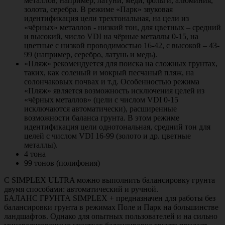
металлов, например, латуни, меди, фольги, алюминия,
золота, серебра. В режиме «Парк» звуковая
идентификация цели трехтональная, на цели из
«чёрных» металлов - низкий тон, для цветных – средний
и высокий, число VDI на чёрные металлы 0-15, на
цветные с низкой проводимостью 16-42, с высокой – 43-
99 (например, серебро, латунь и медь).
«Пляж» рекомендуется для поиска на сложных грунтах,
таких, как соленый и мокрый песчаный пляж, на
солончаковых почвах и т.д. Особенностью режима
«Пляж» является возможность исключения целей из
«чёрных металлов» (цели с числом VDI 0-15
исключаются автоматически), расширенные
возможности баланса грунта. В этом режиме
идентификация цели однотональная, средний тон для
целей с числом VDI 16-99 (золото и др. цветные
металлы).
4 тона
99 тонов (полифония)
С SIMPLEX ULTRA можно выполнить балансировку грунта
двумя способами: автоматический и ручной.
БАЛАНС ГРУНТА SIMPLEX + предназначен для работы без
балансировки грунта в режимах Поле и Парк на большинстве
ландшафтов. Однако для опытных пользователей и на сильно