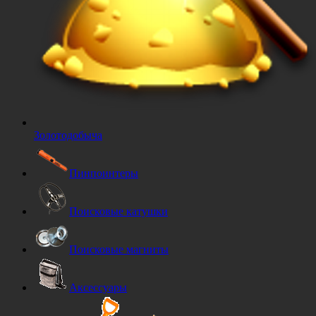
Золотодобыча
Пинпоинтеры
Поисковые катушки
Поисковые магниты
Аксессуары