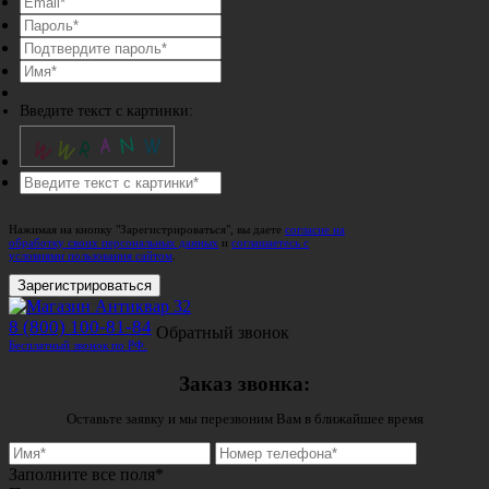
Введите текст с картинки:
Нажимая на кнопку "Зарегистрироваться", вы даете
согласие на
обработку своих персональных данных
и
соглашаетесь с
условиями пользования сайтом
.
Зарегистрироваться
8 (800) 100-81-84
Обратный звонок
Бесплатный звонок по РФ.
Заказ звонка:
Оставьте заявку и мы перезвоним Вам в ближайшее время
Заполните все поля*