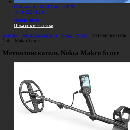
Обновление Gold Hunter MF50
19.10.2024
4 231
Читать далее →
Показать все статьи
Каталог
-
Металлоискатели
-
Nokta | Makro
-
Металлоискатель
Nokta Makro Score
Металлоискатель Nokta Makro Score