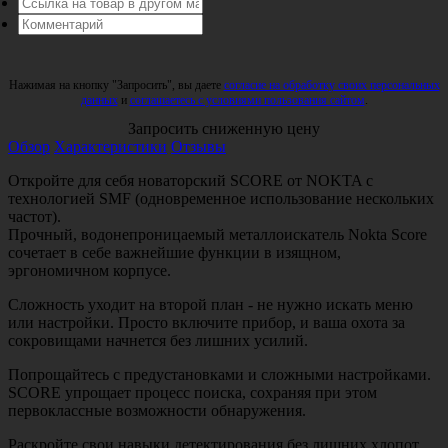
Нажимая на кнопку "Запросить", вы даете
согласие на обработку своих персональных
данных
и
соглашаетесь с условиями пользования сайтом
.
Запросить сниженную цену
Обзор
Характеристики
Отзывы
Откройте для себя новаторский SCORE от NOKTA с
технологией SMF (одновременное использование нескольких
частот).
Прочный, водонепроницаемый металлоискатель Nokta Score
сочетает в себе важнейшие функции в изящном,
эргономичном корпусе.
Сложность уходит на второй план - не нужно искать меню
или настройки. Просто включите прибор, и ваша охота за
сокровищами начнется без лишних усилий.
Попрощайтесь с предустановками и сложными настройками.
SCORE упрощает процесс поиска, сохраняя при этом
первоклассные возможности обнаружения.
Раскройте свои навыки детектирования без лишних хлопот.