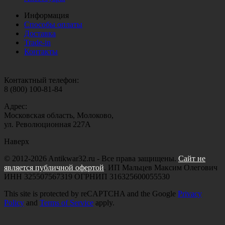
Информация
Способы оплаты
Доставка
Trade-in
Контакты
Контактный телефон:
8 (800) 100-81-84
Адрес:
Московская область, Молоково,
ул. Революционная 227А
Наверх
© 2012-2026 Antikwar32.ru - Все права защищены.
Сайт не
является публичной офертой
. ИП Мальцев Максим Олегович
ИНН 325507567319 ОГРНИП 316325600055530
This site is protected by reCAPTCHA and the Google
Privacy
Policy
and
Terms of Service
apply.