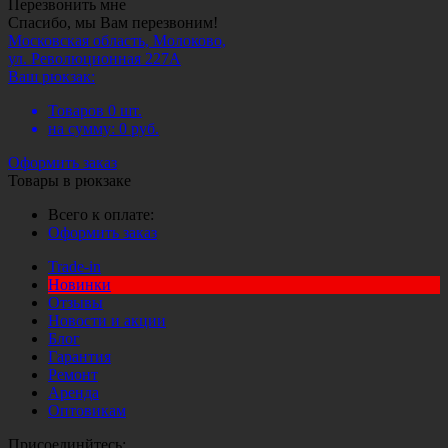
Перезвонить мне
Спасибо, мы Вам перезвоним!
Московская область, Молоково,
ул. Революционная 227А
Ваш рюкзак:
Товаров
0
шт.
на сумму:
0
руб.
Оформить заказ
Товары в рюкзаке
Всего к оплате:
Оформить заказ
Trade-in
Новинки
Отзывы
Новости и акции
Блог
Гарантия
Ремонт
Аренда
Оптовикам
Присоединйтесь: