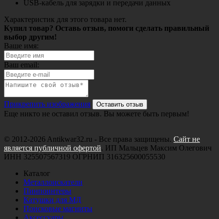
USB-кабель для зарядки и передачи данных
Характеристик для этого товара нет.
Купил товар? Оставь отзыв, помоги сделать правильный
выбор другим!
Ваше имя:
Ваш email:
Прикрепить изображения
Оставить отзыв
Еще никто не оставил отзыв. Вы можете быть первым!
© 2012-2026 Antikwar32.ru - Все права защищены.
Сайт не
является публичной офертой
. ИП Мальцев Максим Олегович
ИНН 325507567319 ОГРНИП 316325600055530
Каталог
Металлоискатели
Пинпоинтеры
Катушки для МД
Поисковые магниты
Аксессуары