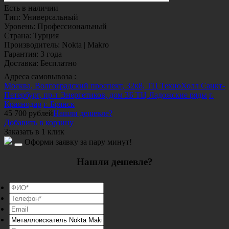
Есть в наличии
Тип
:
Универсальный
Уровень
:
Профессиональный
Страна
:
Турция
Производитель
:
Nokta | Makro
Гарантия
:
3 года
Доставка
:
Бесплатно
Адреса самовывоза
:
Москва, Волгоградский проспект, 32к8, ТЦ ТехноХолл
Санкт-
Петербург, пр-т Энергетиков, дом 3Б ТЦ Ладожские ряды
г.
Краснодар
г. Брянск
45 700
рублей
Нашли дешевле?
Добавить в корзину
Заказать в 1 клик
Оформи заявку за пару минут!
Нашли дешевле?