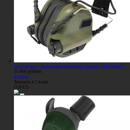
Стрелковые тактические наушники Earmor M31 Mark3
11 600
рублей
Купить
Заказать в 1 клик
(
3.9
/
12
)