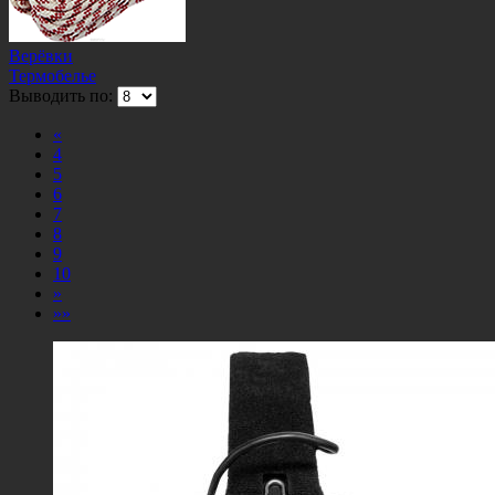
Верёвки
Термобелье
Выводить по:
«
4
5
6
7
8
9
10
»
»»