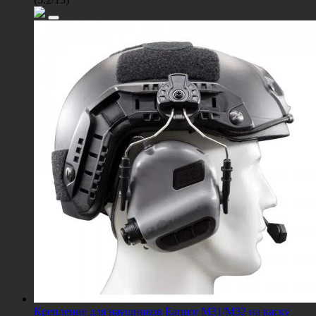
Крепление для наушников Earmor M31/M32 на каску