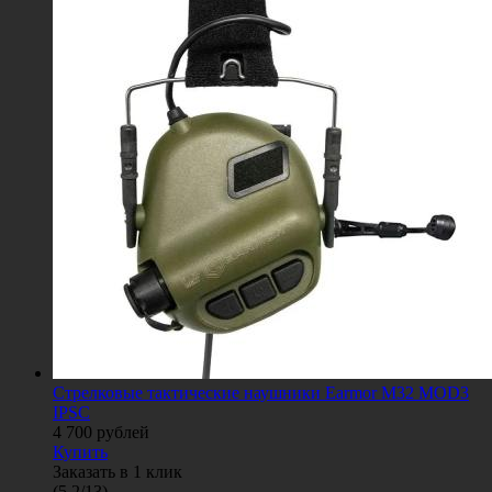
Стрелковые тактические наушники Earmor M32 MOD3
IPSC
4 700
рублей
Купить
Заказать в 1 клик
(
5.2
/
13
)