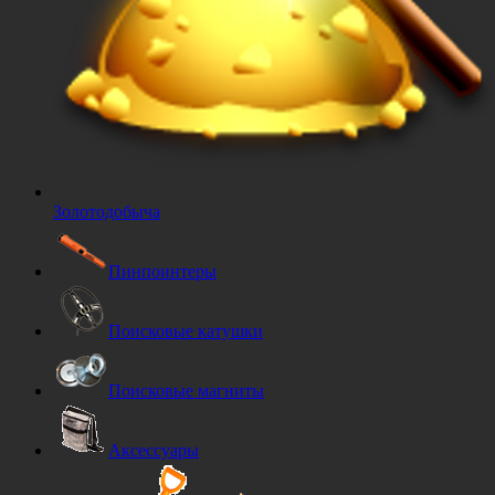
Золотодобыча
Пинпоинтеры
Поисковые катушки
Поисковые магниты
Аксессуары