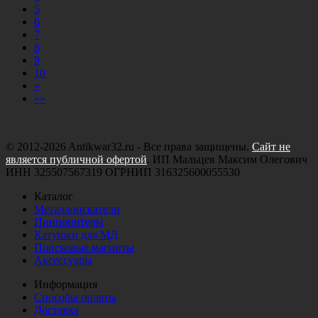
5
6
7
8
9
10
»
»»
© 2012-2026 Antikwar32.ru - Все права защищены.
Сайт не
является публичной офертой
. ИП Мальцев Максим Олегович
ИНН 325507567319 ОГРНИП 316325600055530
Каталог
Металлоискатели
Пинпоинтеры
Катушки для МД
Поисковые магниты
Аксессуары
Информация
Способы оплаты
Доставка