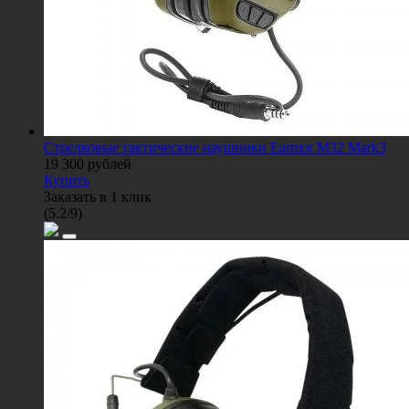
Стрелковые тактические наушники Earmor M32 Mark3
19 300
рублей
Купить
Заказать в 1 клик
(
5.2
/
9
)