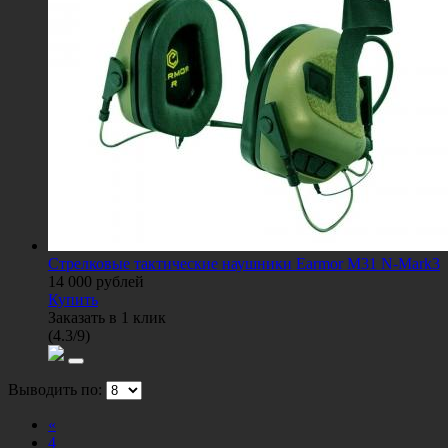
Стрелковые тактические наушники Earmor M31 N-Mark3
14 000
рублей
Купить
Заказать в 1 клик
(
4.3
/
9
)
Выводить по:
«
4