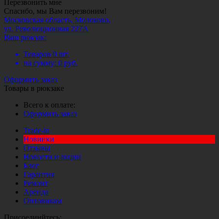
Перезвонить мне
Спасибо, мы Вам перезвоним!
Московская область, Молоково,
ул. Революционная 227А
Ваш рюкзак:
Товаров
0
шт.
на сумму:
0
руб.
Оформить заказ
Товары в рюкзаке
Всего к оплате:
Оформить заказ
Trade-in
Новинки
Отзывы
Новости и акции
Блог
Гарантия
Ремонт
Аренда
Оптовикам
Присоединйтесь: