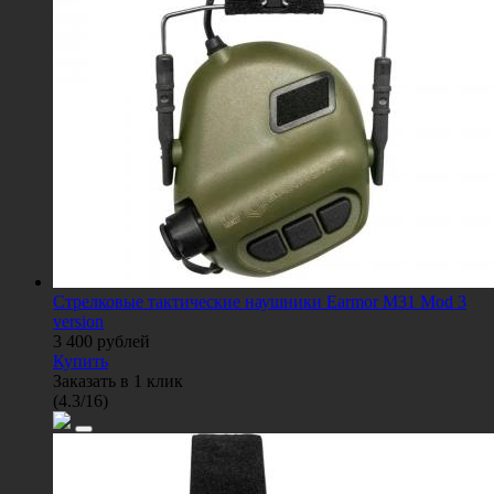
Стрелковые тактические наушники Earmor M31 Mod 3
version
3 400
рублей
Купить
Заказать в 1 клик
(
4.3
/
16
)