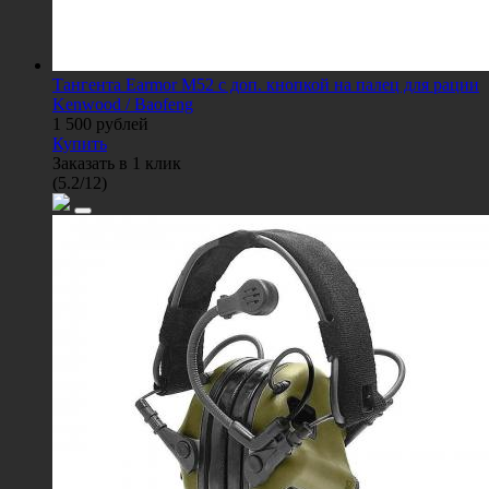
Тангента Earmor M52 с доп. кнопкой на палец для рации
Kenwood / Baofeng
1 500
рублей
Купить
Заказать в 1 клик
(
5.2
/
12
)