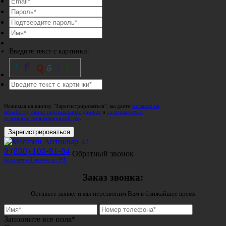
Введите текст с картинки:
Нажимая на кнопку "Зарегистрироваться", вы даете
согласие на
обработку своих персональных данных
и
соглашаетесь с
условиями пользования сайтом
.
Зарегистрироваться
8 (800) 100-81-84
Обратный звонок
Бесплатный звонок по РФ.
Заказ звонка:
Оставьте заявку и мы перезвоним Вам в ближайшее время
Заполните все поля*