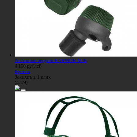
Активные беруши EARMOR M20
4 100
рублей
Купить
Заказать в 1 клик
(
4.1
/
9
)