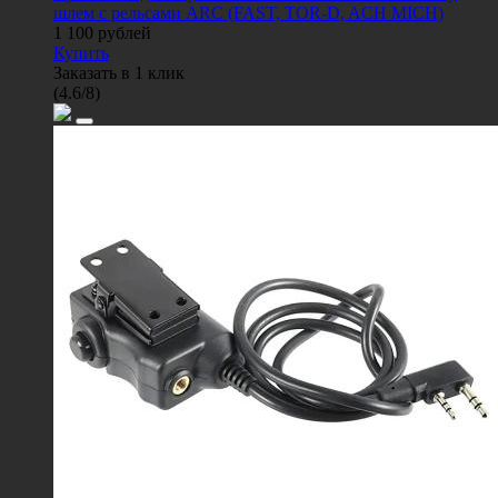
шлем с рельсами ARC (FAST, TOR-D, ACH MICH)
1 100
рублей
Купить
Заказать в 1 клик
(
4.6
/
8
)