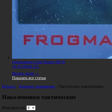
Обновление Gold Hunter MF50
19.10.2024
4 231
Читать далее →
Показать все статьи
Каталог
-
Военное снаряжение
-
Тактические наколенники
Наколенники тактические
Выводить по: