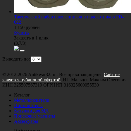
Тактический набор наколенников и налокотников PD-
622
1 150
рублей
Купить
Заказать в 1 клик
(
3.7
/
3
)
Выводить по:
© 2012-2026 Antikwar32.ru - Все права защищены.
Сайт не
является публичной офертой
. ИП Мальцев Максим Олегович
ИНН 325507567319 ОГРНИП 316325600055530
Каталог
Металлоискатели
Пинпоинтеры
Катушки для МД
Поисковые магниты
Аксессуары