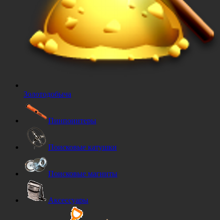
Золотодобыча
Пинпоинтеры
Поисковые катушки
Поисковые магниты
Аксессуары