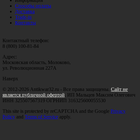
Информация
Способы оплаты
Доставка
Trade-in
Контакты
Контактный телефон:
8 (800) 100-81-84
Адрес:
Московская область, Молоково,
ул. Революционная 227А
Наверх
© 2012-2026 Antikwar32.ru - Все права защищены.
Сайт не
является публичной офертой
. ИП Мальцев Максим Олегович
ИНН 325507567319 ОГРНИП 316325600055530
This site is protected by reCAPTCHA and the Google
Privacy
Policy
and
Terms of Service
apply.