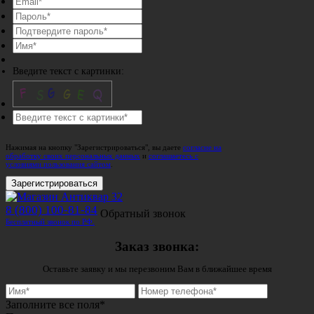
Введите текст с картинки:
Нажимая на кнопку "Зарегистрироваться", вы даете
согласие на
обработку своих персональных данных
и
соглашаетесь с
условиями пользования сайтом
.
Зарегистрироваться
8 (800) 100-81-84
Обратный звонок
Бесплатный звонок по РФ.
Заказ звонка:
Оставьте заявку и мы перезвоним Вам в ближайшее время
Заполните все поля*