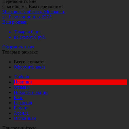
Перезвонить мне
Спасибо, мы Вам перезвоним!
Московская область, Молоково,
ул. Революционная 227А
Ваш рюкзак:
Товаров
0
шт.
на сумму:
0
руб.
Оформить заказ
Товары в рюкзаке
Всего к оплате:
Оформить заказ
Trade-in
Новинки
Отзывы
Новости и акции
Блог
Гарантия
Ремонт
Аренда
Оптовикам
Присоединйтесь: