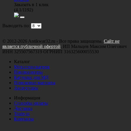
Заказать в 1 клик
(
4.1
/
1192
)
Выводить по:
© 2012-2026 Antikwar32.ru - Все права защищены.
Сайт не
является публичной офертой
. ИП Мальцев Максим Олегович
ИНН 325507567319 ОГРНИП 316325600055530
Каталог
Металлоискатели
Пинпоинтеры
Катушки для МД
Поисковые магниты
Аксессуары
Информация
Способы оплаты
Доставка
Trade-in
Контакты