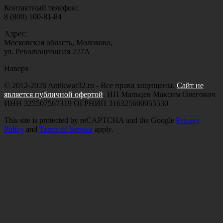
Контактный телефон:
8 (800) 100-81-84
Адрес:
Московская область, Молоково,
ул. Революционная 227А
Наверх
© 2012-2026 Antikwar32.ru - Все права защищены.
Сайт не
является публичной офертой
. ИП Мальцев Максим Олегович
ИНН 325507567319 ОГРНИП 316325600055530
This site is protected by reCAPTCHA and the Google
Privacy
Policy
and
Terms of Service
apply.