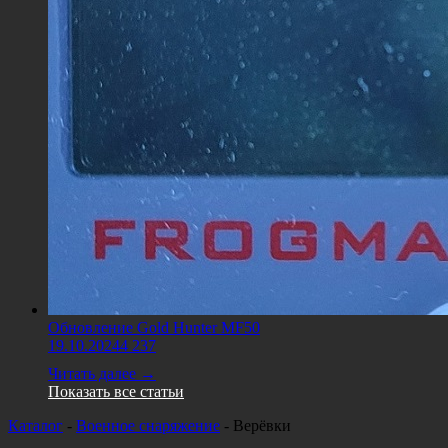
Обновление Gold Hunter MF50
19.10.2024
4 237
Читать далее →
Показать все статьи
Каталог
-
Военное снаряжение
-
Верёвки