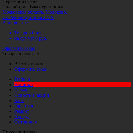
Перезвонить мне
Спасибо, мы Вам перезвоним!
Московская область, Молоково,
ул. Революционная 227А
Ваш рюкзак:
Товаров
0
шт.
на сумму:
0
руб.
Оформить заказ
Товары в рюкзаке
Всего к оплате:
Оформить заказ
Trade-in
Новинки
Отзывы
Новости и акции
Блог
Гарантия
Ремонт
Аренда
Оптовикам
Присоединйтесь: