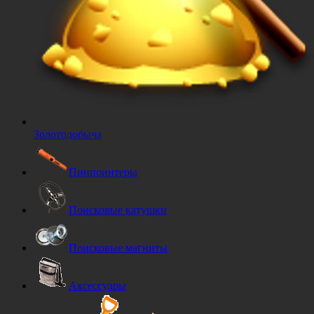
Золотодобыча
Пинпоинтеры
Поисковые катушки
Поисковые магниты
Аксессуары