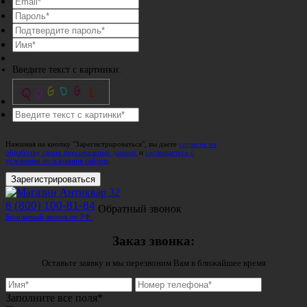
Введите текст с картинки:
Нажимая на кнопку "Зарегистрироваться", вы даете
согласие на
обработку своих персональных данных
и
соглашаетесь с
условиями пользования сайтом
.
Зарегистрироваться
8 (800) 100-81-84
Обратный звонок
Бесплатный звонок по РФ.
Заказ звонка:
Оставьте заявку и мы перезвоним Вам в ближайшее время
Заполните все поля*