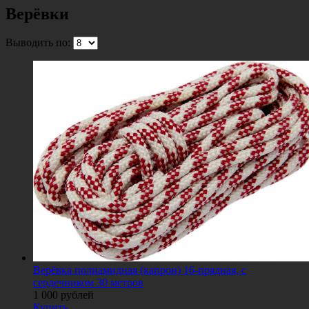
Верёвки
Выводить по:
Верёвка полиамидная (капрон) 16-прядная, с
сердечником 30 метров
1 000
рублей
Купить