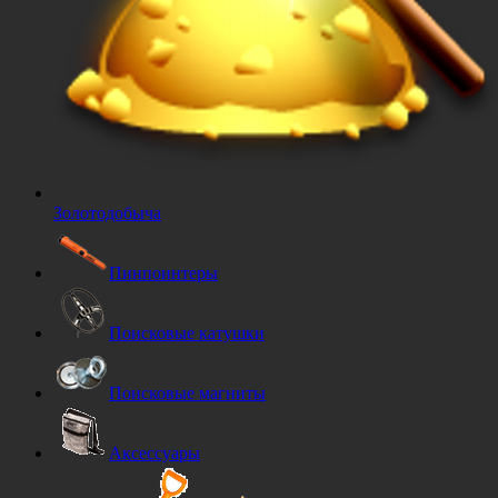
Золотодобыча
Пинпоинтеры
Поисковые катушки
Поисковые магниты
Аксессуары