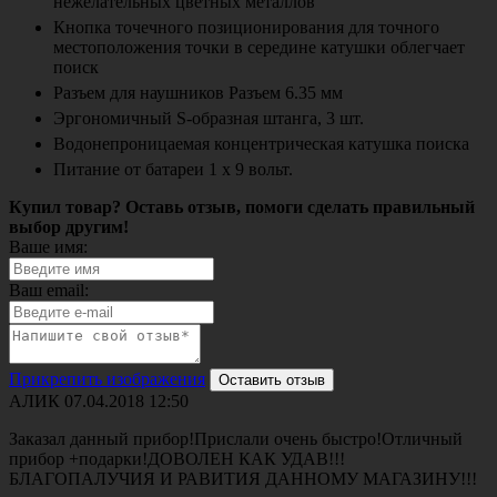
нежелательных цветных металлов
Кнопка точечного позиционирования для точного
местоположения точки в середине катушки облегчает
поиск
Разъем для наушников Разъем 6.35 мм
Эргономичный S-образная штанга, 3 шт.
Водонепроницаемая концентрическая катушка поиска
Питание от батареи 1 x 9 вольт.
Купил товар? Оставь отзыв, помоги сделать правильный
выбор другим!
Ваше имя:
Ваш email:
Прикрепить изображения
Оставить отзыв
АЛИК
07.04.2018 12:50
Заказал данный прибор!Прислали очень быстро!Отличный
прибор +подарки!ДОВОЛЕН КАК УДАВ!!!
БЛАГОПАЛУЧИЯ И РАВИТИЯ ДАННОМУ МАГАЗИНУ!!!