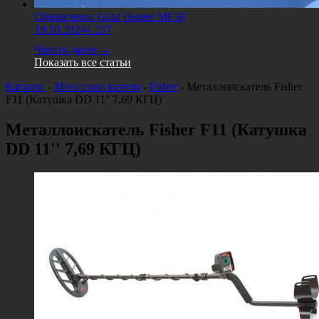
Обновление Gold Hunter MF50
19.10.2024
4 237
Читать далее →
Показать все статьи
Каталог
-
Металлоискатели
-
Fisher
-
Металлоискатель Fisher
F11 (Катушка DD 11'' 7,69 КГЦ)
Металлоискатель Fisher F11 (Катушка
DD 11'' 7,69 КГЦ)