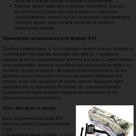
цели на глубине свыше тридцати сантиметров.
Прибор может работать в режиме пинпойнт. При его
включении глубина залегания цели и ее контуры
определяются с точностью до нескольких миллиметров.
Аппарат видит даже тонкие цепочки и серьги с
раскрытым замком.
Применение металлоискателя Фишер Ф11
Прибор универсален. С его помощью можно искать золотые и
серебряные украшения, военные артефакты, старинные
предметы быта, разрозненные монеты и клады. Самые мелкие
цели (например, монеты-чешуйки) металлодетектор видит на
глубине до шестнадцати сантиметров включительно. Более
крупные цели (советские пятаки) он может обнаружить в
грунте, если они залегают не более, чем на тридцати трех
сантиметрах от поверхности земли. Ну а монеты времен
Екатерины Второй аппарат прекрасно распознает и на
тридцати семи сантиметрах.
Что у Вас будет в заказе:
Блок управления Фишер Ф11,
верхняя штанга, подлокотником —
1 шт.
Средняя и нижняя штанга — 2 шт.