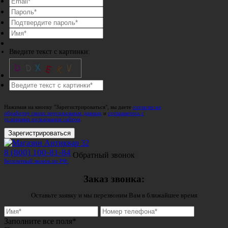
Введите текст с картинки:
Нажимая на кнопку "Зарегистрироваться", вы даете
согласие на
обработку своих персональных данных
и
соглашаетесь с
условиями пользования сайтом
.
Зарегистрироваться
8 (800) 100-81-84
Обратный звонок
Бесплатный звонок по РФ.
Заказ звонка:
Оставьте заявку и мы перезвоним Вам в ближайшее время
Заполните все поля*