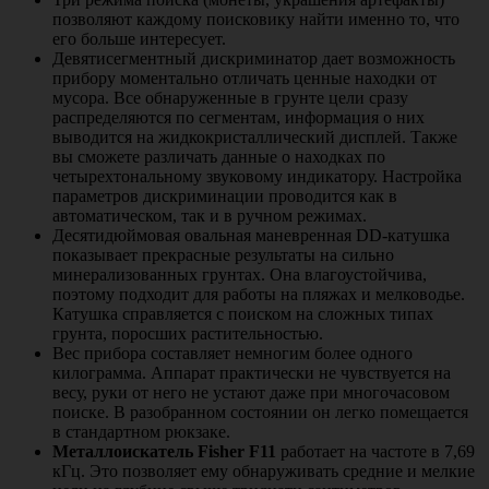
позволяют каждому поисковику найти именно то, что
его больше интересует.
Девятисегментный дискриминатор дает возможность
прибору моментально отличать ценные находки от
мусора. Все обнаруженные в грунте цели сразу
распределяются по сегментам, информация о них
выводится на жидкокристаллический дисплей. Также
вы сможете различать данные о находках по
четырехтональному звуковому индикатору. Настройка
параметров дискриминации проводится как в
автоматическом, так и в ручном режимах.
Десятидюймовая овальная маневренная DD-катушка
показывает прекрасные результаты на сильно
минерализованных грунтах. Она влагоустойчива,
поэтому подходит для работы на пляжах и мелководье.
Катушка справляется с поиском на сложных типах
грунта, поросших растительностью.
Вес прибора составляет немногим более одного
килограмма. Аппарат практически не чувствуется на
весу, руки от него не устают даже при многочасовом
поиске. В разобранном состоянии он легко помещается
в стандартном рюкзаке.
Металлоискатель Fisher F11
работает на частоте в 7,69
кГц. Это позволяет ему обнаруживать средние и мелкие