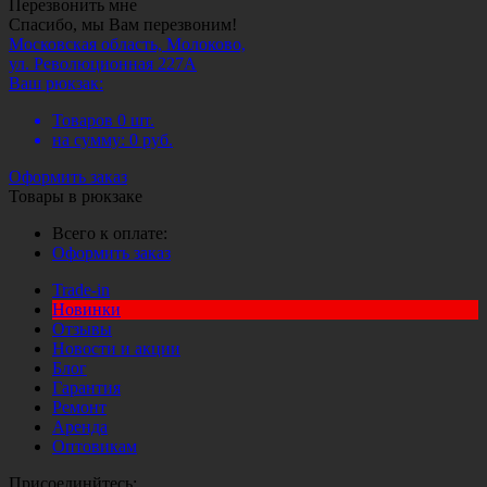
Перезвонить мне
Спасибо, мы Вам перезвоним!
Московская область, Молоково,
ул. Революционная 227А
Ваш рюкзак:
Товаров
0
шт.
на сумму:
0
руб.
Оформить заказ
Товары в рюкзаке
Всего к оплате:
Оформить заказ
Trade-in
Новинки
Отзывы
Новости и акции
Блог
Гарантия
Ремонт
Аренда
Оптовикам
Присоединйтесь: