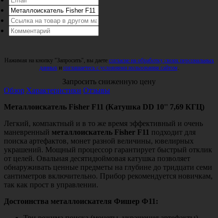
Нажимая на кнопку "Запросить", вы даете
согласие на обработку своих персональных
данных
и
соглашаетесь с условиями пользования сайтом
.
Запросить сниженную цену
Обзор
Характеристики
Отзывы
Металлоискатель Fisher F11 (Катушка DD 10'' 7,69 КГЦ)
Легкий, компактный и в то же время эффективный и очень
маневренный
металлоискатель Fisher F11
подходит для
поиска артефактов, монет разной величины, ювелирных
украшений. Мощный процессор гарантирует быстрый отклик
от целей. Овальная десятидюймовая катушка позволяет
обнаруживать ценные предметы на глубине до тридцати семи
сантиметров включительно. Прибор рекомендуется новичкам,
так как прост в управлении.
Достоинства металлоискателя Фишер Ф11:
Три режима поиска (монеты, украшения артефакты)