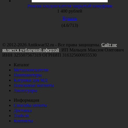
Рюкзак кладоискателя закрытый камуфляж
1 400
рублей
Купить
(
4.6
/
713
)
© 2012-2026 Antikwar32.ru - Все права защищены.
Сайт не
является публичной офертой
. ИП Мальцев Максим Олегович
ИНН 325507567319 ОГРНИП 316325600055530
Каталог
Металлоискатели
Пинпоинтеры
Катушки для МД
Поисковые магниты
Аксессуары
Информация
Способы оплаты
Доставка
Trade-in
Контакты