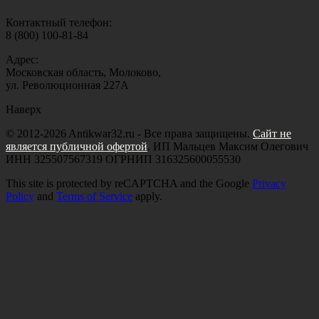
Контактный телефон:
8 (800) 100-81-84
Адрес:
Московская область, Молоково,
ул. Революционная 227А
Наверх
© 2012-2026 Antikwar32.ru - Все права защищены.
Сайт не
является публичной офертой
. ИП Мальцев Максим Олегович
ИНН 325507567319 ОГРНИП 316325600055530
This site is protected by reCAPTCHA and the Google
Privacy
Policy
and
Terms of Service
apply.