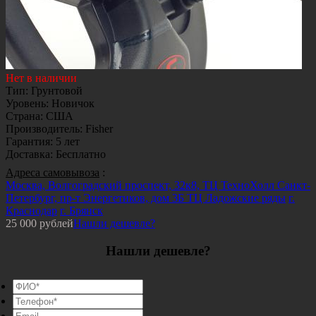
Нет в наличии
Тип
:
Грунтовой
Уровень
:
Новичок
Страна
:
США
Производитель
:
Fisher
Гарантия
:
5 лет
Доставка
:
Бесплатно
Адреса самовывоза
:
Москва, Волгоградский проспект, 32к8, ТЦ ТехноХолл
Санкт-
Петербург, пр-т Энергетиков, дом 3Б ТЦ Ладожские ряды
г.
Краснодар
г. Брянск
25 000
рублей
Нашли дешевле?
Нашли дешевле?