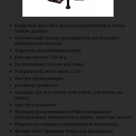
Цифровой дисплей с высоким разрешением в новом
тонком дизайне
9-сегментный спектр проводимости для быстрого
обнаружения объектов
4-кратная дискриминация звука
Рабочая частота 7,69 кГц
Расположение статической точки
Ультралегкий, всего около 1,1 кг
быстрое время реакции
регулятор громкости
подходит для всех типов почв (также для поиска на
пляже)
простое управление
Функция дискриминации (отфильтровывание
нежелательных металлических видов, таких как железо)
Индикатор глубины (калиброванный на монетах)
Фильтр Notch (функция Notch) для фильтрации