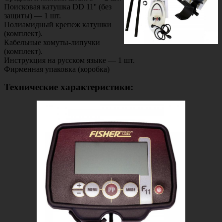
Поисковая катушка DD 11'' (без
защиты) — 1 шт.
Полиамидный крепеж катушки
(комплект).
Кабельные хомуты-липучки
(комплект).
Инструкция на русском языке — 1 шт.
Фирменная упаковка (коробка)
Технические характеристики: