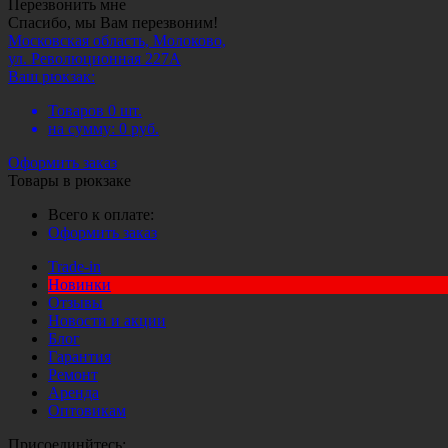
Перезвонить мне
Спасибо, мы Вам перезвоним!
Московская область, Молоково,
ул. Революционная 227А
Ваш рюкзак:
Товаров
0
шт.
на сумму:
0
руб.
Оформить заказ
Товары в рюкзаке
Всего к оплате:
Оформить заказ
Trade-in
Новинки
Отзывы
Новости и акции
Блог
Гарантия
Ремонт
Аренда
Оптовикам
Присоединйтесь: