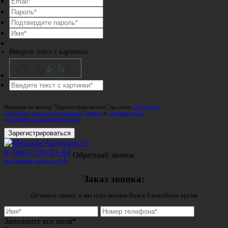
Введите текст с картинки:
Нажимая на кнопку "Зарегистрироваться", вы даете
согласие на
обработку своих персональных данных
и
соглашаетесь с
условиями пользования сайтом
.
Зарегистрироваться
8 (800) 100-81-84
Обратный звонок
Бесплатный звонок по РФ.
Заказ звонка:
Оставьте заявку и мы перезвоним Вам в ближайшее время
Заполните все поля*