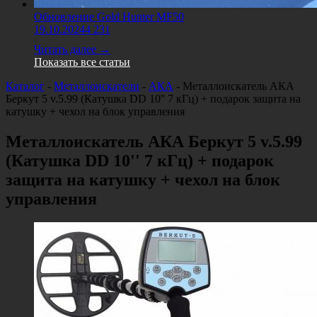
Обновление Gold Hunter MF50
19.10.2024
4 231
Читать далее →
Показать все статьи
Каталог
-
Металлоискатели
-
АКА
-
Металлоискатель АКА
Беркут 5 v.5.99 (Катушка DD 10'' 7 кГц) + подарок защита на
катушку + чехол на блок управления
Металлоискатель АКА Беркут 5 v.5.99
(Катушка DD 10'' 7 кГц) + подарок
защита на катушку + чехол на блок
управления