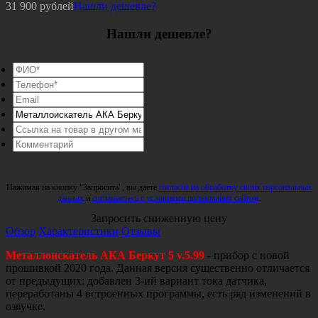
31 900
рублей
Нашли дешевле?
Нашли дешевле?
Нажимая на кнопку "Запросить", вы даете
согласие на обработку своих персональных
данных
и
соглашаетесь с условиями пользования сайтом
.
Запросить сниженную цену
Обзор
Характеристики
Отзывы
Металлоискатель АКА Беркут 5 v.5.99
- прибор с новой
прошивкой 2020 года. Данная версия существенно отличается
от предыдущих: добавлен 3-ий вариант тока датчика,
переработаны 4 встроенных программы, есть ряд изменений в
озвучке.