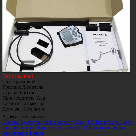
Нет в наличии
Тип
:
Грунтовой
Уровень
:
Любитель
Страна
:
Россия
Производитель
:
Ака
Гарантия
:
24 месяца
Доставка
:
Бесплатно
Адреса самовывоза
:
Москва, Волгоградский проспект, 32к8, ТЦ ТехноХолл
Санкт-
Петербург, пр-т Энергетиков, дом 3Б ТЦ Ладожские ряды
г.
Краснодар
г. Брянск