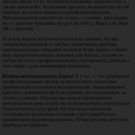
легким, около 1,3 кг. Увеличены поисковые возможности, а
так-же снижен вес. Реализован принцип модульности частей
прибора, их можно заказать в разной комплектации.
Металлоискатель работает не только с «своими» катушками,
но и с другими брендами, вроде Cors (NEL), Magic Lab, Mars
MD и другими.
В целом, модель получилась настолько удачной, что ряд
технических новинок от неё был заимствован другими
производителями, например польской Rutus. Беркут-5 имеет
ряду предустановленных режимов для поиска, поэтому не
смотря на статус профессионального инструмента, работать с
ним сможет даже начинающий поисковик.
Купить металлоискатель Беркут-5
у нас — это приобрести
профессиональный прибор за низкую цену, полностью
проверенный и готовый к использованию. Наша компания
работает с компанией АКА на прямую, без посредников, на
особых условиях. Поэтому мы можем гарантировать
конкурентные цены и качество всей продукции этого бренда.
Стоит отметить и тот факт, что эти металлоискатели
поставляются различным силовым структурам России,
занимающимся разминированием. Лучше рекламы для таких
приборов не найдешь.