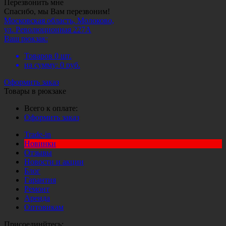
Перезвонить мне
Спасибо, мы Вам перезвоним!
Московская область, Молоково,
ул. Революционная 227А
Ваш рюкзак:
Товаров
0
шт.
на сумму:
0
руб.
Оформить заказ
Товары в рюкзаке
Всего к оплате:
Оформить заказ
Trade-in
Новинки
Отзывы
Новости и акции
Блог
Гарантия
Ремонт
Аренда
Оптовикам
Присоединйтесь: