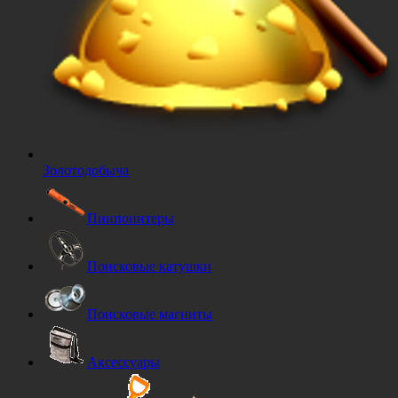
Золотодобыча
Пинпоинтеры
Поисковые катушки
Поисковые магниты
Аксессуары