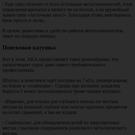
- Еще одно отличие от всех остальных металлоискателей, блок
управления крепится к штанге не на болтах, а на оружейный
зажим типа «ласточкин хвост». Благодаря этому, монтировать
блок просто и легко.
В целом, развесовка и удобство работы металлоискателем,
тянет на твёрдую пятерку.
Поисковая катушка
Вот в этом, АКА предоставляет такое разнообразие, что
удовлетворит спрос даже самого требовательного
профессионала.
Штатно, в комплекте идёт катушка на 7 кГц, универсальная,
но ближе к «снайперке». Однако при желании, владелец
Беркута-5 может воспользоваться тремя типами катушек:
-
Широкие
, для поиска для глубокого поиска по чистым
местам на большой глубине или поиска крупных предметов
на полях сражений, а так-же кладов.
-
Снайперские
, для обнаружения целей на замусоренных
местах с высоким содержанием различного металлического
мусора.