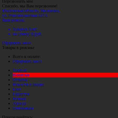
Перезвонить мне
Спасибо, мы Вам перезвоним!
Московская область, Молоково,
ул. Революционная 227А
Ваш рюкзак:
Товаров
0
шт.
на сумму:
0
руб.
Оформить заказ
Товары в рюкзаке
Всего к оплате:
Оформить заказ
Trade-in
Новинки
Отзывы
Новости и акции
Блог
Гарантия
Ремонт
Аренда
Оптовикам
Присоединйтесь: