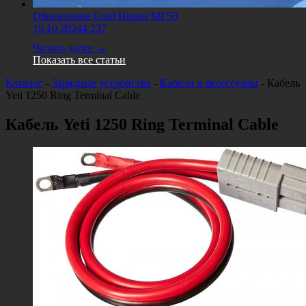
Обновление Gold Hunter MF50
19.10.2024
4 237
Читать далее →
Показать все статьи
Каталог
-
Зарядные устройства
-
Кабели и аксессуары
-
Кабель
Yeti 1250 Ring Terminal Cable
Кабель Yeti 1250 Ring Terminal Cable