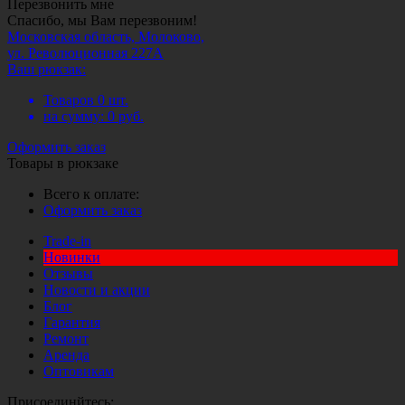
Перезвонить мне
Спасибо, мы Вам перезвоним!
Московская область, Молоково,
ул. Революционная 227А
Ваш рюкзак:
Товаров
0
шт.
на сумму:
0
руб.
Оформить заказ
Товары в рюкзаке
Всего к оплате:
Оформить заказ
Trade-in
Новинки
Отзывы
Новости и акции
Блог
Гарантия
Ремонт
Аренда
Оптовикам
Присоединйтесь: