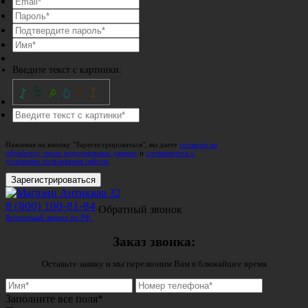
Введите текст с картинки:
Нажимая на кнопку "Зарегистрироваться", вы даете
согласие на
обработку своих персональных данных
и
соглашаетесь с
условиями пользования сайтом
.
Зарегистрироваться
8 (800) 100-81-84
Обратный звонок
Бесплатный звонок по РФ.
Заказ звонка:
Оставьте заявку и мы перезвоним Вам в ближайшее время
Заполните все поля*