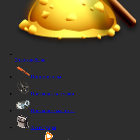
Золотодобыча
Пинпоинтеры
Поисковые катушки
Поисковые магниты
Аксессуары