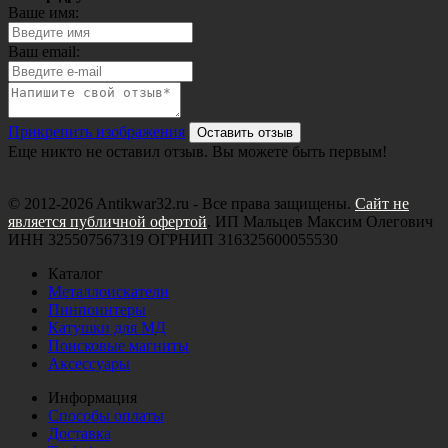
Ваше имя:
Ваш email:
Прикрепить изображения
Оставить отзыв
Еще никто не оставил отзыв. Вы можете быть первым!
© 2012-2026 Antikwar32.ru - Все права защищены.
Сайт не
является публичной офертой
. ИП Мальцев Максим Олегович
ИНН 325507567319 ОГРНИП 316325600055530
Каталог
Металлоискатели
Пинпоинтеры
Катушки для МД
Поисковые магниты
Аксессуары
Информация
Способы оплаты
Доставка