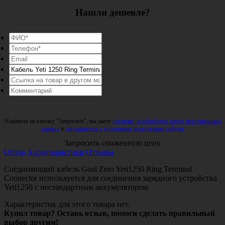
Нашли дешевле?
Нажимая на кнопку "Запросить", вы даете
согласие на обработку своих персональных
данных
и
соглашаетесь с условиями пользования сайтом
.
Запросить сниженную цену
Обзор
Характеристики
Отзывы
Соединяющий кабель Goal Zero Yeti1250 Ring Terminal
Connector испольхуется для соединения зарядного устройства
Yeti1250 с нестандартным аккумулятором.
Характеристик для этого товара нет.
Купил товар? Оставь отзыв, помоги сделать правильный
выбор другим!