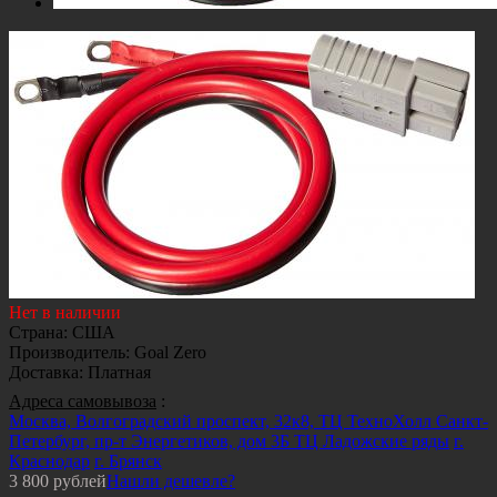
Нет в наличии
Страна
:
США
Производитель
:
Goal Zero
Доставка
:
Платная
Адреса самовывоза
:
Москва, Волгоградский проспект, 32к8, ТЦ ТехноХолл
Санкт-
Петербург, пр-т Энергетиков, дом 3Б ТЦ Ладожские ряды
г.
Краснодар
г. Брянск
3 800
рублей
Нашли дешевле?