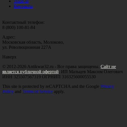
Trade-in
Контакты
Контактный телефон:
8 (800) 100-81-84
Адрес:
Московская область, Молоково,
ул. Революционная 227А
Наверх
© 2012-2026 Antikwar32.ru - Все права защищены.
Сайт не
является публичной офертой
. ИП Мальцев Максим Олегович
ИНН 325507567319 ОГРНИП 316325600055530
This site is protected by reCAPTCHA and the Google
Privacy
Policy
and
Terms of Service
apply.