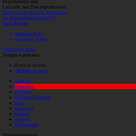
Перезвонить мне
Спасибо, мы Вам перезвоним!
Московская область, Молоково,
ул. Революционная 227А
Ваш рюкзак:
Товаров
0
шт.
на сумму:
0
руб.
Оформить заказ
Товары в рюкзаке
Всего к оплате:
Оформить заказ
Trade-in
Новинки
Отзывы
Новости и акции
Блог
Гарантия
Ремонт
Аренда
Оптовикам
Присоединйтесь: