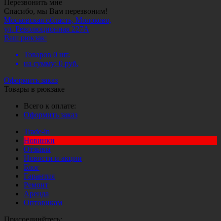
Перезвонить мне
Спасибо, мы Вам перезвоним!
Московская область, Молоково,
ул. Революционная 227А
Ваш рюкзак:
Товаров
0
шт.
на сумму:
0
руб.
Оформить заказ
Товары в рюкзаке
Всего к оплате:
Оформить заказ
Trade-in
Новинки
Отзывы
Новости и акции
Блог
Гарантия
Ремонт
Аренда
Оптовикам
Присоединйтесь: