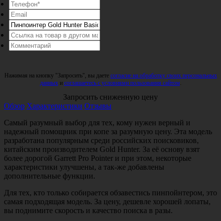
Нажимая на кнопку "Запросить", вы даете
согласие на обработку своих персональных
данных
и
соглашаетесь с условиями пользования сайтом
.
Запросить сниженную цену
Обзор
Характеристики
Отзывы
Самый разумный выбор для тех, кому нужен верный и
надежный помощник при копе за разумную цену. Эта модель
разработана популярным среди российских поисковиков,
китайским производителем Gold Hunter. За её основу взят
более дорогой Garrett Pro Pointer и при этом, некоторые
характеристики улучшены, а так-же добавлены
дополнительные функции.
Для тех, кто только собирается обзавестись пинпойнтером, это
самая подходящая модель. За цену, дешевле хорошей лопаты,
вы поднимите скорость и качество поиска в разы.