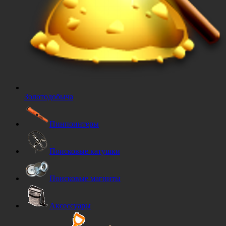
Золотодобыча
Пинпоинтеры
Поисковые катушки
Поисковые магниты
Аксессуары