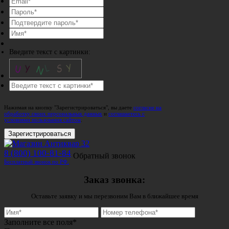
Введите текст с картинки:
Нажимая на кнопку "Зарегистрироваться", вы даете
согласие на
обработку своих персональных данных
и
соглашаетесь с
условиями пользования сайтом
.
Зарегистрироваться
8 (800) 100-81-84
Обратный звонок
Бесплатный звонок по РФ.
Заказ звонка:
Оставьте заявку и мы перезвоним Вам в ближайшее время
Заполните все поля*