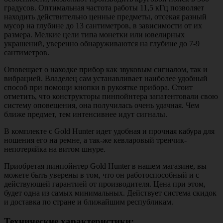
градусов. Оптимальная частота работы 11,5 кГц позволяет
находить действительно ценные предметы, отсекая разный
мусор на глубине до 13 сантиметров, в зависимости от их
размера. Мелкие цели типа монетки или ювелирных
украшений, уверенно обнаруживаются на глубине до 7-9
сантиметров.
Оповещает о находке прибор как звуковым сигналом, так и
вибрацией. Владелец сам устанавливает наиболее удобный
способ при помощи кнопки в рукоятке прибора. Стоит
отметить, что конструкторы пинпойнтера запатентовали свою
систему оповещения, она получилась очень удачная. Чем
ближе предмет, тем интенсивнее идут сигналы.
В комплекте с Gold Hunter идет удобная и прочная кабура для
ношения его на ремне, а так-же кевларовый тренчик-
непотеряйка на витом шнуре.
Приобретая пинпойнтер Gold Hunter в нашем магазине, вы
можете быть уверены в том, что он работоспособный и с
действующей гарантией от производителя. Цена при этом,
будет одна из самых минимальных. Действует система скидок
и доставка по стране и ближайшим республикам.
Технические характеристики: