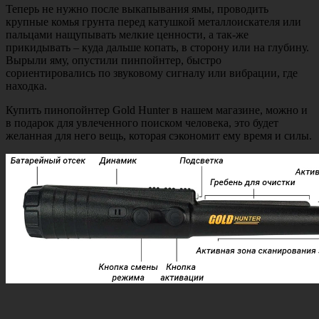
Теперь не нужно после выкапывания ямы, проводить
крупные комья грунта перед катушкой металлоискателя или
пальцами нащупывать мелкие ценности, а так-же
прикидывать – куда дальше копать, в сторону или на глубину.
Вырыли яму, опустили пинпойнтер, быстро
сориентировались по звуковому сигналу или вибрации, где
находка.
Купить пинопойнтер Gold Hunter в нашем магазине, можно и
в подарок для увлеченного поиском человека, это будет
желанная для него вещь, которая сэкономит ему время и силы.