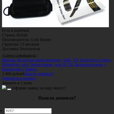
Есть в наличии
Страна
:
Китай
Производитель
:
Gold Hunter
Гарантия
:
12 месяцев
Доставка
:
Бесплатная
Адреса самовывоза
:
Москва, Волгоградский проспект, 32к8, ТЦ ТехноХолл
Санкт-
Петербург, пр-т Энергетиков, дом 3Б ТЦ Ладожские ряды
г.
Краснодар
г. Брянск
2 400
рублей
Нашли дешевле?
Добавить в корзину
Заказать в 1 клик
Оформи заявку за пару минут!
Нашли дешевле?