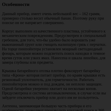
Особенности
Данный прибор, имеет очень небольшой вес – 162 грамм,
примерно столько весит обычный банан. Поэтому руку при
поиске он не напрягает совершенно.
Корпус выполнен из качественного пластика, устойчивого к
механическим повреждениям. Предусмотрен и специальный
гребешок, для того, что-бы удобно было ворошить уже
выкопанный грунт или счищать налипшую грязь с перчатки.
На торце пинпойнтера установлен мощный светодиодный
фонарь, которым можно подсветить поиск находки в темное
время суток или узких ямах. Нанесена и шкала линейки, для
замера глубины или предмета.
Крышка батарейного отсека плотно фиксирует батарейку
типа «Крона» которая питает прибор, по краям крышки есть
резиновый уплотнитель, для герметичности. Работать
пинпойнтером можно и под дождем, он неплохо защищен.
Одной батарейки уверенно хватает на несколько копов.
Предусмотрена и система автовыключения, в случае если вы
забудете отключить прибор или долго им не пользуетесь.
Антенна, занимающая большую часть прибора и его
особенности, позволяют производить круговой поиск в 360