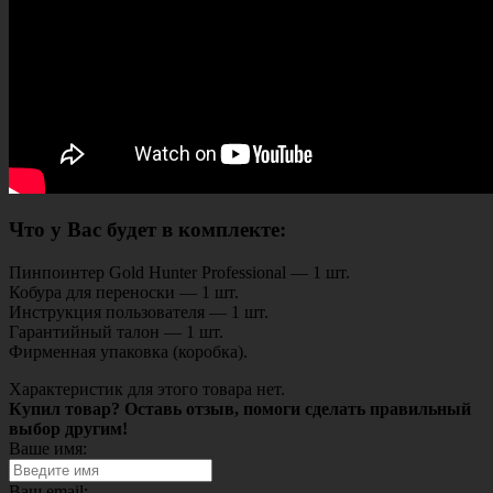
Что у Вас будет в комплекте:
Пинпоинтер Gold Hunter Professional — 1 шт.
Кобура для переноски — 1 шт.
Инструкция пользователя — 1 шт.
Гарантийный талон — 1 шт.
Фирменная упаковка (коробка).
Характеристик для этого товара нет.
Купил товар? Оставь отзыв, помоги сделать правильный
выбор другим!
Ваше имя:
Ваш email: