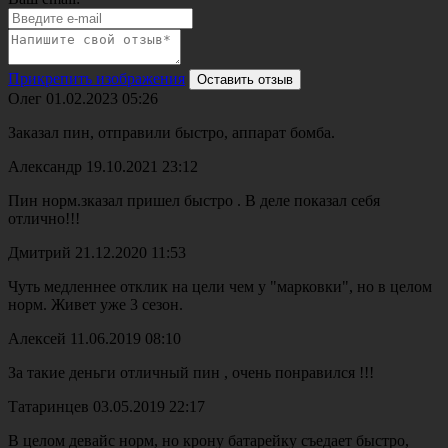
Прикрепить изображения
Оставить отзыв
Олег
01.02.2023 05:26
Заказал пин, отправили быстро, аппарат бомба.
Александр
19.10.2021 23:12
Пин норм.зказал пришел быстро . В деле показал себя
отлично!!!
Дмитрий
21.12.2020 11:53
Чуть медленнее отклик на цели чем у "марковки", но в целом
норм. Живет уже 3 сезон.
Алексей
11.06.2019 08:10
За такие деньги отличный пин , очень понравился !!!
Татаринцев
03.05.2019 22:17
В целом девайс норм, но крону батарейку съедает быстро,