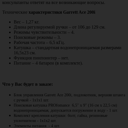
консультанты ответят на все возникающие вопросы.
Технические
характеристики Garrett Ace 200i
Вес – 1,27 кг.
Длина регулируемой ручки – от 106 до 129 см.
Режимы чувствительности – 4.
Поисковые режимы – 3.
Рабочая частота – 6,5 кГц.
Катушка – стандартная водонепроницаемая размерами
16,5х23 см.
Функция пинпоинтер – нет.
Питание – 4 батареи (в комплекте).
Что у Вас будет в заказе:
Блок управления Garrett Асе 200i, подлокотник, верхняя штанга
с ручкой - 1х1х1 шт.
Поисковая катушка PROfomance 6,5" х 9" (16 см х 22,5 см)
водонепроницаемая, допускается погружение в воду - 1 шт.
Комплект крепления катушки: болт, гайка, резиновые
уплотнители - 1х1х2 шт.
Элементы питания - 4 шт.