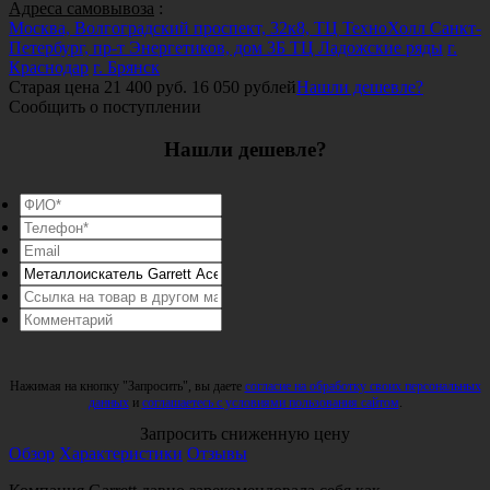
Адреса самовывоза
:
Москва, Волгоградский проспект, 32к8, ТЦ ТехноХолл
Санкт-
Петербург, пр-т Энергетиков, дом 3Б ТЦ Ладожские ряды
г.
Краснодар
г. Брянск
Старая цена
21 400 руб.
16 050
рублей
Нашли дешевле?
Сообщить о поступлении
Нашли дешевле?
Нажимая на кнопку "Запросить", вы даете
согласие на обработку своих персональных
данных
и
соглашаетесь с условиями пользования сайтом
.
Запросить сниженную цену
Обзор
Характеристики
Отзывы