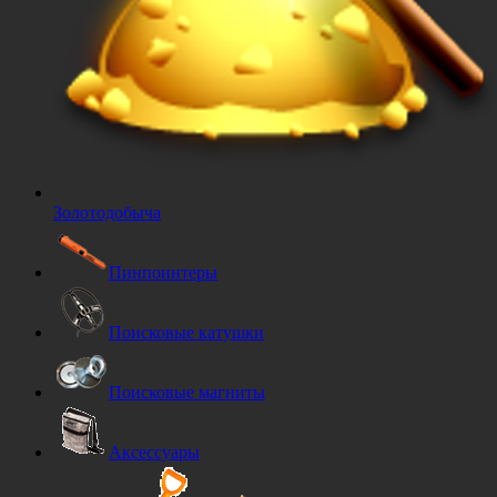
Золотодобыча
Пинпоинтеры
Поисковые катушки
Поисковые магниты
Аксессуары