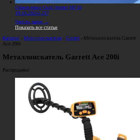
Обновление Gold Hunter MF50
19.10.2024
4 217
Читать далее →
Показать все статьи
Каталог
-
Металлоискатели
-
Garrett
-
Металлоискатель Garrett
Ace 200i
Металлоискатель Garrett Ace 200i
Распродажа!