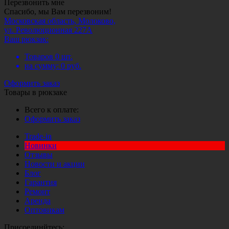
Перезвонить мне
Спасибо, мы Вам перезвоним!
Московская область, Молоково,
ул. Революционная 227А
Ваш рюкзак:
Товаров
0
шт.
на сумму:
0
руб.
Оформить заказ
Товары в рюкзаке
Всего к оплате:
Оформить заказ
Trade-in
Новинки
Отзывы
Новости и акции
Блог
Гарантия
Ремонт
Аренда
Оптовикам
Присоединйтесь: