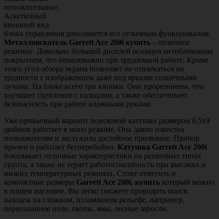
положительные.
Аскетичный
внешний вид
блока управления дополняется его отличным функционалом.
Металлоискатель Garrett Ace 200i купить
– отличное
решение. Довольно большой дисплей оснащен антибликовым
покрытием, что немаловажно при трудоемкой работе. Кроме
этого угол обзора экрана позволяет не отвлекаться на
трудности с изображением даже под яркими солнечными
лучами. На блоке всего три кнопки. Они прорезинены, что
улучшает сцепление с пальцами, а также обеспечивает
безопасность при работе влажными руками.
Уже привычный вариант поисковой катушки размером 6,5х9
дюймов работает в моно режиме. Она давно известна
пользователям и заслужила достойное призвание. Прибор
прочен и работает бесперебойно.
Катушка Garrett Ace 200i
показывает отличные характеристики на различных типах
грунта, а также не теряет работоспособность при высоких и
низких температурных режимах. Стоит отметить и
компактные размеры
Garrett Ace 200i, купить
который можно
в нашем магазине. Вы легко сможете проводить поиск
находок на сложном, изломанном рельефе, например,
перепаханное поле, окопы, ямы, лесные заросли.