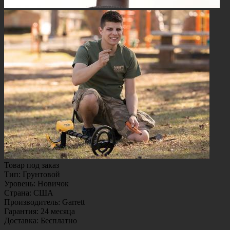
Товар под заказ
Тип
:
Грунтовой
Уровень
:
Новичок
Страна
:
США
Производитель
:
Garrett
Гарантия
:
24 месяца
Доставка
:
Бесплатно