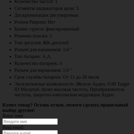
Количество частот: 1
Сегменты индикаторов цели: 5
Дискриминация: регулируемая
Режим Pinpoint: Нет
Баланс грунта: фиксированный
Режимы поиска: 3
Тип дисплея: ЖК-дисплей
Разъем для наушников: 1/4 "
Тип батареи: А.А.
Количество батареек: 4
Разъем для наушников: 1/4 "
Срок службы батареек: От 15 до 20 часов
Эксклюзивные возможности :Железо Аудио, 0-99 Target
ID Масштаб, более высокая частота, Преобразователь
частоты, широтно-импульсная модуляция Аудио
Купил товар? Оставь отзыв, помоги сделать правильный
выбор другим!
Ваше имя:
Ваш email: