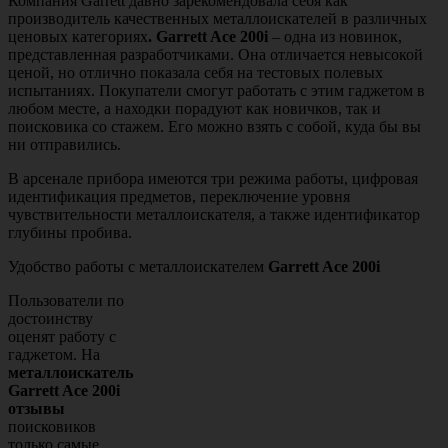
Компания Garrett давно зарекомендовала себя как
производитель качественных металлоискателей в различных
ценовых категориях
.
Garrett Ace 200i
– одна из новинок,
представленная разработчиками. Она отличается невысокой
ценой, но отлично показала себя на тестовых полевых
испытаниях. Покупатели смогут работать с этим гаджетом в
любом месте, а находки порадуют как новичков, так и
поисковика со стажем. Его можно взять с собой, куда бы вы
ни отправились.
В арсенале прибора имеются три режима работы, цифровая
идентификация предметов, переключение уровня
чувствительности металлоискателя, а также идентификатор
глубины пробива.
Удобство работы с металлоискателем
Garrett Ace 200i
Пользователи по
достоинству
оценят работу с
гаджетом. На
металлоискатель
Garrett Ace 200i
отзывы
поисковиков
только самые