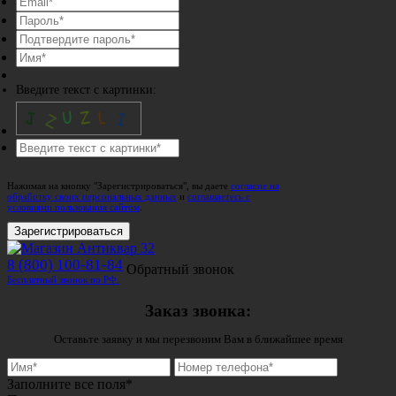
Введите текст с картинки:
Нажимая на кнопку "Зарегистрироваться", вы даете
согласие на
обработку своих персональных данных
и
соглашаетесь с
условиями пользования сайтом
.
Зарегистрироваться
8 (800) 100-81-84
Обратный звонок
Бесплатный звонок по РФ.
Заказ звонка:
Оставьте заявку и мы перезвоним Вам в ближайшее время
Заполните все поля*