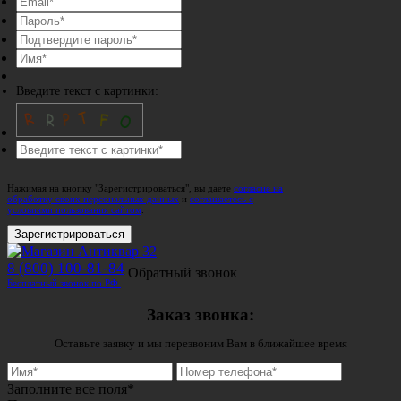
Введите текст с картинки:
Нажимая на кнопку "Зарегистрироваться", вы даете
согласие на
обработку своих персональных данных
и
соглашаетесь с
условиями пользования сайтом
.
Зарегистрироваться
8 (800) 100-81-84
Обратный звонок
Бесплатный звонок по РФ.
Заказ звонка:
Оставьте заявку и мы перезвоним Вам в ближайшее время
Заполните все поля*