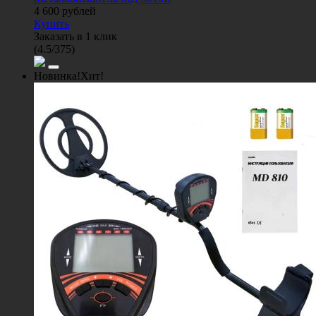
4 600
рублей
Купить
Заказать в 1 клик
(
4.5
/
375
)
Новинка!
Хит!