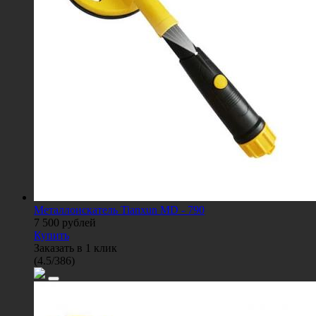
Металлоискатель Tianxun MD - 790
7 500
рублей
Купить
Заказать в 1 клик
(
4.5
/
386
)