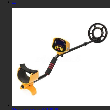
»»
Металлоискатель МД 3010II