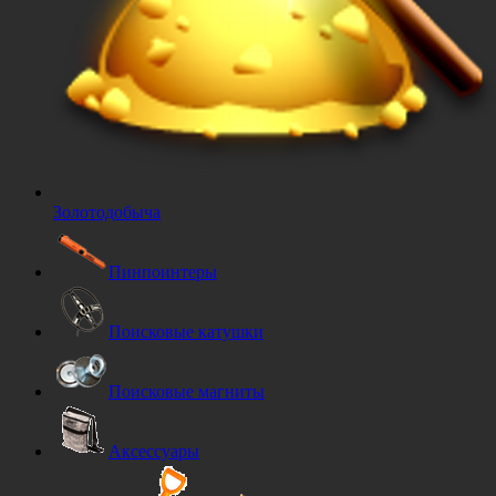
Золотодобыча
Пинпоинтеры
Поисковые катушки
Поисковые магниты
Аксессуары