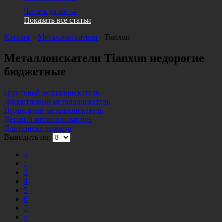
Читать далее →
Показать все статьи
Каталог
-
Металлоискатели
-
Tianxun
Металлоискатели Tianxun недорогие
бюджетные
Грунтовой металлоискатель
Досмотровый металлоискатель
Подводный металлоискатель
Детский металлоискатель
Для поиска чермета
Выводить по:
«
1
3
4
5
6
7
»