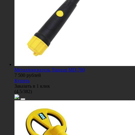
Металлоискатель Tianxun MD-780
7 500
рублей
Купить
Заказать в 1 клик
(
4.5
/
382
)