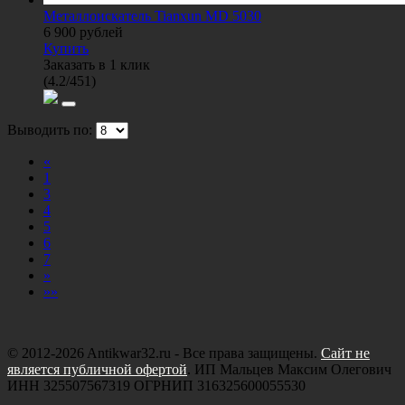
Металлоискатель Tianxun MD 5030
6 900
рублей
Купить
Заказать в 1 клик
(
4.2
/
451
)
Выводить по:
«
1
3
4
5
6
7
»
»»
© 2012-2026 Antikwar32.ru - Все права защищены.
Сайт не
является публичной офертой
. ИП Мальцев Максим Олегович
ИНН 325507567319 ОГРНИП 316325600055530