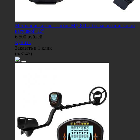
Металлоискатель Tianxun МД 810 с большой поисковой
катушкой 12"
6 500
рублей
Купить
Заказать в 1 клик
(
5
/
3145
)