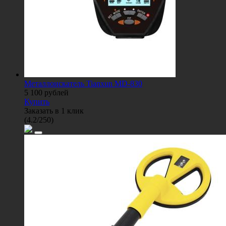
Металлоискатель Tianxun MD-830
5 100
рублей
Купить
Заказать в 1 клик
(
4.2
/
250
)