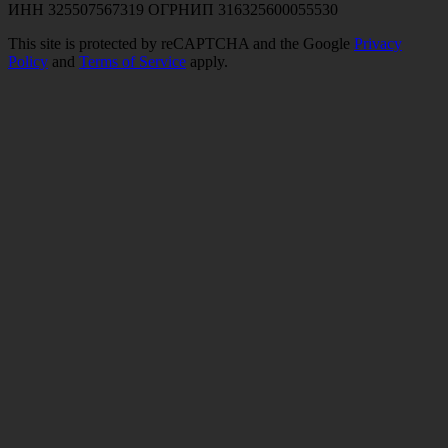
ИНН 325507567319 ОГРНИП 316325600055530
This site is protected by reCAPTCHA and the Google
Privacy
Policy
and
Terms of Service
apply.