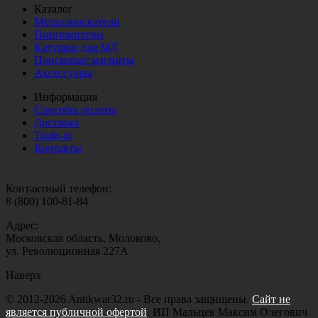
Каталог
Металлоискатели
Пинпоинтеры
Катушки для МД
Поисковые магниты
Аксессуары
Информация
Способы оплаты
Доставка
Trade-in
Контакты
Контактный телефон:
8 (800) 100-81-84
Адрес:
Московская область, Молоково,
ул. Революционная 227А
Наверх
© 2012-2026 Antikwar32.ru - Все права защищены.
Сайт не
является публичной офертой
. ИП Мальцев Максим Олегович