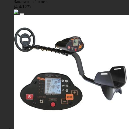
Заказать в 1 клик
(
4.4
/
127
)