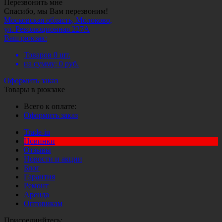
Перезвонить мне
Спасибо, мы Вам перезвоним!
Московская область, Молоково,
ул. Революционная 227А
Ваш рюкзак:
Товаров
0
шт.
на сумму:
0
руб.
Оформить заказ
Товары в рюкзаке
Всего к оплате:
Оформить заказ
Trade-in
Новинки
Отзывы
Новости и акции
Блог
Гарантия
Ремонт
Аренда
Оптовикам
Присоединйтесь: