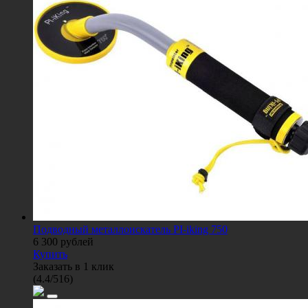
Подводный металлоискатель PI-iking 750
6 300
рублей
Купить
Заказать в 1 клик
(
4.4
/
516
)