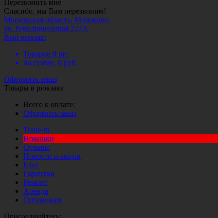
Перезвонить мне
Спасибо, мы Вам перезвоним!
Московская область, Молоково,
ул. Революционная 227А
Ваш рюкзак:
Товаров
0
шт.
на сумму:
0
руб.
Оформить заказ
Товары в рюкзаке
Всего к оплате:
Оформить заказ
Trade-in
Новинки
Отзывы
Новости и акции
Блог
Гарантия
Ремонт
Аренда
Оптовикам
Присоединйтесь: