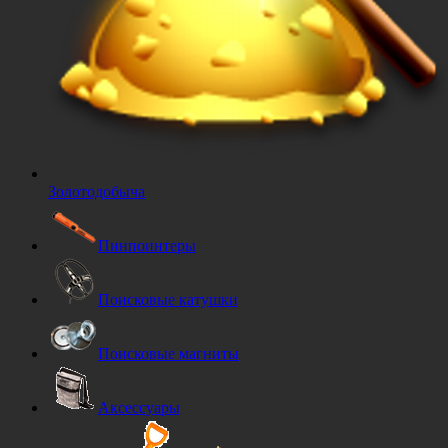
Золотодобыча
Пинпоинтеры
Поисковые катушки
Поисковые магниты
Аксессуары