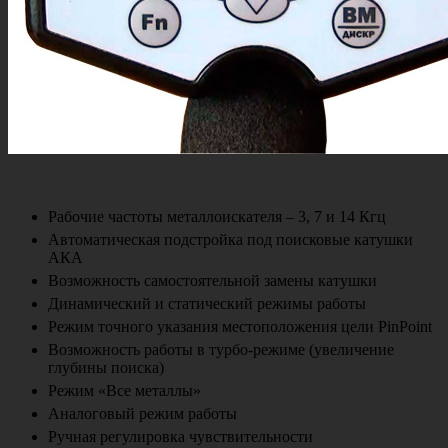
Рабочие частоты металлоискателя – 3, 7 и 14 Кгц
Автоматическая подстройка под поисковые катушки
АКА
Возможность самостоятельной замены катушки
Динамический и статический режимы работы
Режим точного указания местоположения цели PinPoint
Возможность работы в турбо-режиме (увеличение
глубины поиска)
Режим «Все металлы»
Аналоговый режим работы
Ручная регулировка чувствительности