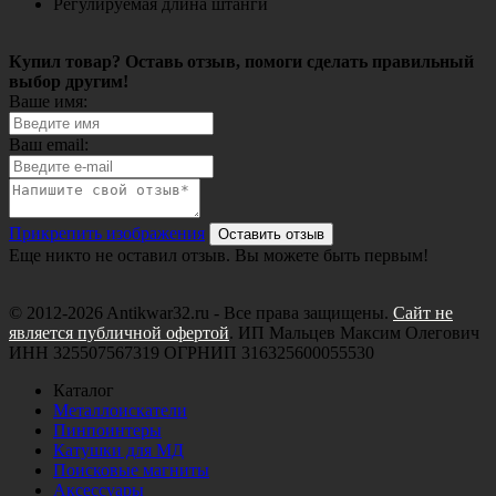
Регулируемая длина штанги
Купил товар? Оставь отзыв, помоги сделать правильный
выбор другим!
Ваше имя:
Ваш email:
Прикрепить изображения
Оставить отзыв
Еще никто не оставил отзыв. Вы можете быть первым!
© 2012-2026 Antikwar32.ru - Все права защищены.
Сайт не
является публичной офертой
. ИП Мальцев Максим Олегович
ИНН 325507567319 ОГРНИП 316325600055530
Каталог
Металлоискатели
Пинпоинтеры
Катушки для МД
Поисковые магниты
Аксессуары