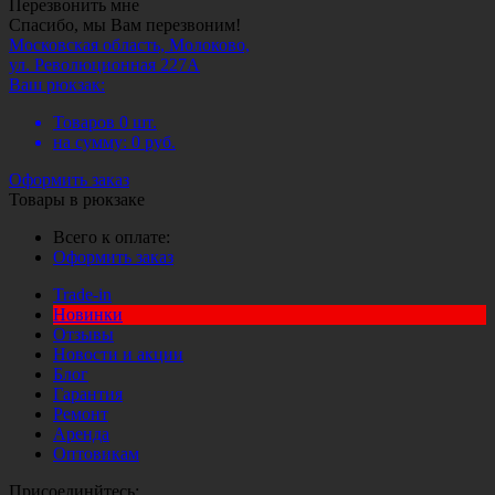
Перезвонить мне
Спасибо, мы Вам перезвоним!
Московская область, Молоково,
ул. Революционная 227А
Ваш рюкзак:
Товаров
0
шт.
на сумму:
0
руб.
Оформить заказ
Товары в рюкзаке
Всего к оплате:
Оформить заказ
Trade-in
Новинки
Отзывы
Новости и акции
Блог
Гарантия
Ремонт
Аренда
Оптовикам
Присоединйтесь: