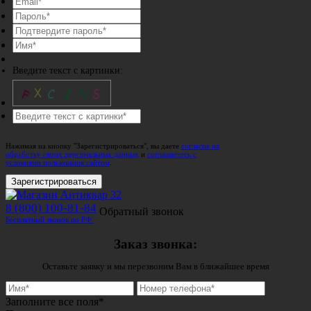
Введите текст с картинки:
Нажимая на кнопку "Зарегистрироваться", вы даете
согласие на
обработку своих персональных данных
и
соглашаетесь с
условиями пользования сайтом
.
Зарегистрироваться
8 (800) 100-81-84
Обратный звонок
Бесплатный звонок по РФ.
Заказ звонка:
Оставьте заявку и мы перезвоним Вам в ближайшее время
Заполните все поля*