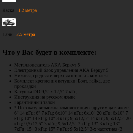
Каска -
1.2 метра
Танк -
2.5 метра
Что у Вас будет в комплекте:
Металлоискатель АКА Беркут 5
Электронный блок управления АКА Беркут 5
Нижняя, средняя и верхняя штанги - комплект
Комплект крепления катушки: Болт, гайка, две
прокладки
Катушка DD 9,5'' х 12,5'' 7 кГц
Инструкция на русском языке
Гарантийный талон
* По заказу возможна комплектация с другим датчиком:
6" 14 кГц; 6" 7 кГц; 6х10" 14 кГц; 6х10" 20 кГц; 6х10" 7
кГц; 10" 14 кГц; 10" 3 кГц; 9,5х12,5" 14 кГц; 9,5х12,5" 20
кГц; 9,5х12,5" 3 кГц; 9,5х12,5" 7 кГц; 13" 3 кГц; 13"
7кГц; 15" 3 кГц; 15" 7 кГц; 9,5x12,5" 3-х частотная (3