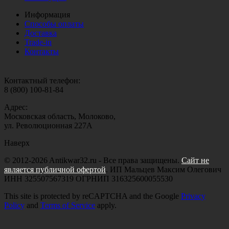
Информация
Способы оплаты
Доставка
Trade-in
Контакты
Контактный телефон:
8 (800) 100-81-84
Адрес:
Московская область, Молоково,
ул. Революционная 227А
Наверх
© 2012-2026 Antikwar32.ru - Все права защищены.
Сайт не
является публичной офертой
. ИП Мальцев Максим Олегович
ИНН 325507567319 ОГРНИП 316325600055530
This site is protected by reCAPTCHA and the Google
Privacy
Policy
and
Terms of Service
apply.