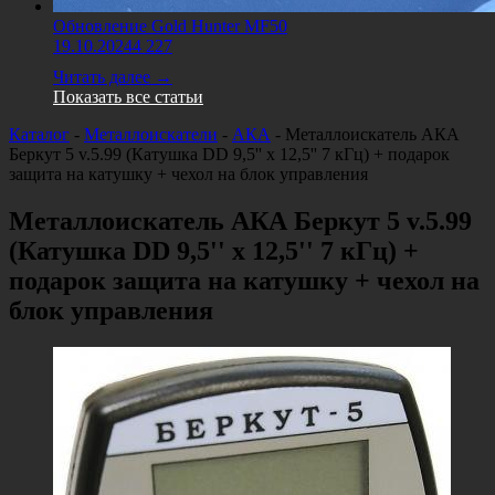
Обновление Gold Hunter MF50
19.10.2024
4 227
Читать далее →
Показать все статьи
Каталог
-
Металлоискатели
-
АКА
-
Металлоискатель АКА
Беркут 5 v.5.99 (Катушка DD 9,5'' х 12,5'' 7 кГц) + подарок
защита на катушку + чехол на блок управления
Металлоискатель АКА Беркут 5 v.5.99
(Катушка DD 9,5'' х 12,5'' 7 кГц) +
подарок защита на катушку + чехол на
блок управления