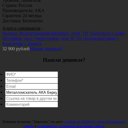
Уровень
:
Любитель
Страна
:
Россия
Производитель
:
АКА
Гарантия
:
24 месяца
Доставка
:
Бесплатно
Адреса самовывоза
:
Москва, Волгоградский проспект, 32к8, ТЦ ТехноХолл
Санкт-
Петербург, пр-т Энергетиков, дом 3Б ТЦ Ладожские ряды
г.
Краснодар
г. Брянск
32 900
рублей
Нашли дешевле?
Нашли дешевле?
Нажимая на кнопку "Запросить", вы даете
согласие на обработку своих персональных
данных
и
соглашаетесь с условиями пользования сайтом
.