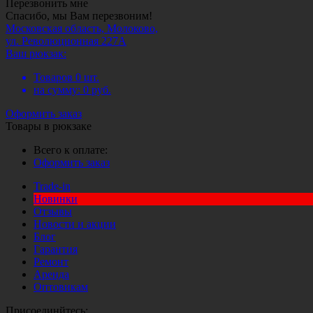
Перезвонить мне
Спасибо, мы Вам перезвоним!
Московская область, Молоково,
ул. Революционная 227А
Ваш рюкзак:
Товаров
0
шт.
на сумму:
0
руб.
Оформить заказ
Товары в рюкзаке
Всего к оплате:
Оформить заказ
Trade-in
Новинки
Отзывы
Новости и акции
Блог
Гарантия
Ремонт
Аренда
Оптовикам
Присоединйтесь: