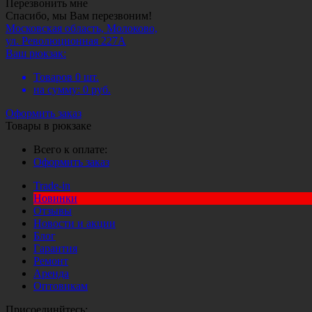
Перезвонить мне
Спасибо, мы Вам перезвоним!
Московская область, Молоково,
ул. Революционная 227А
Ваш рюкзак:
Товаров
0
шт.
на сумму:
0
руб.
Оформить заказ
Товары в рюкзаке
Всего к оплате:
Оформить заказ
Trade-in
Новинки
Отзывы
Новости и акции
Блог
Гарантия
Ремонт
Аренда
Оптовикам
Присоединйтесь: