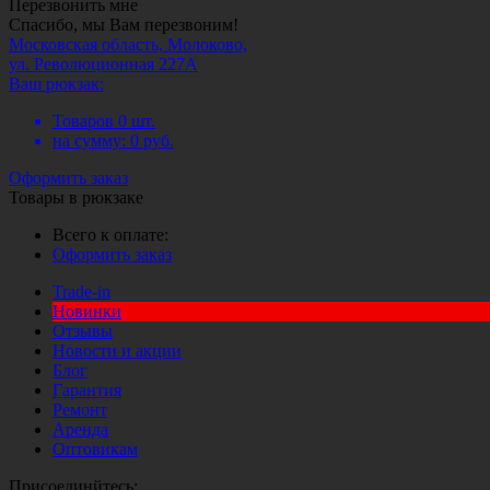
Перезвонить мне
Спасибо, мы Вам перезвоним!
Московская область, Молоково,
ул. Революционная 227А
Ваш рюкзак:
Товаров
0
шт.
на сумму:
0
руб.
Оформить заказ
Товары в рюкзаке
Всего к оплате:
Оформить заказ
Trade-in
Новинки
Отзывы
Новости и акции
Блог
Гарантия
Ремонт
Аренда
Оптовикам
Присоединйтесь: