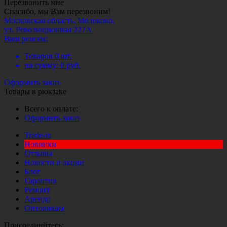
Перезвонить мне
Спасибо, мы Вам перезвоним!
Московская область, Молоково,
ул. Революционная 227А
Ваш рюкзак:
Товаров
0
шт.
на сумму:
0
руб.
Оформить заказ
Товары в рюкзаке
Всего к оплате:
Оформить заказ
Trade-in
Новинки
Отзывы
Новости и акции
Блог
Гарантия
Ремонт
Аренда
Оптовикам
Присоединйтесь: