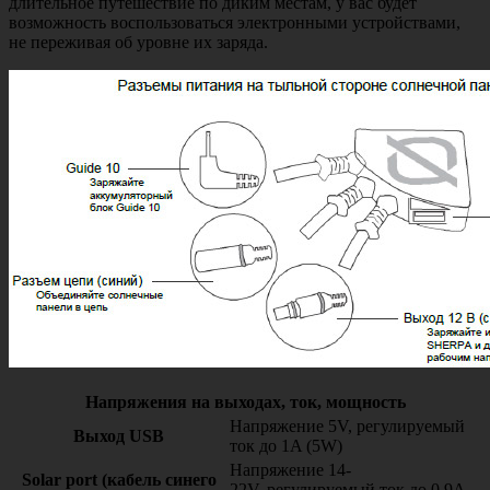
длительное путешествие по диким местам, у вас будет
возможность воспользоваться электронными устройствами,
не переживая об уровне их заряда.
Напряжения на выходах, ток, мощность
Напряжение 5V, регулируемый
Выход USB
ток до 1A (5W)
Напряжение 14-
Solar port (кабель синего
22V, регулируемый ток до 0.9A