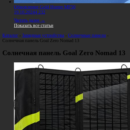
Обновление Gold Hunter MF50
19.10.2024
4 232
Читать далее →
Показать все статьи
Каталог
-
Зарядные устройства
-
Солнечные панели
-
Солнечная панель Goal Zero Nomad 13
Солнечная панель Goal Zero Nomad 13