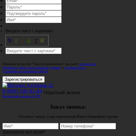
Введите текст с картинки:
Нажимая на кнопку "Зарегистрироваться", вы даете
согласие на
обработку своих персональных данных
и
соглашаетесь с
условиями пользования сайтом
.
Зарегистрироваться
8 (800) 100-81-84
Обратный звонок
Бесплатный звонок по РФ.
Заказ звонка:
Оставьте заявку и мы перезвоним Вам в ближайшее время
Заполните все поля*