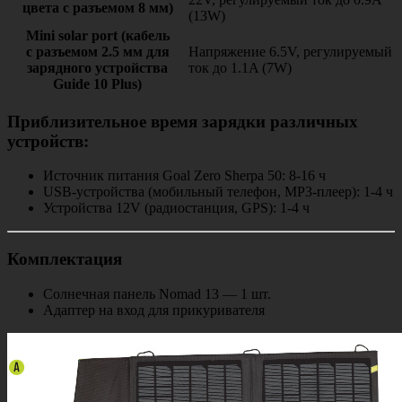
цвета с разъемом 8 мм)
(13W)
Mini solar port (кабель
с разъемом 2.5 мм для
Напряжение 6.5V, регулируемый
зарядного устройства
ток до 1.1A (7W)
Guide 10 Plus)
Приблизительное время зарядки различных
устройств:
Источник питания Goal Zero Sherpa 50: 8-16 ч
USB-устройства (мобильный телефон, MP3-плеер): 1-4 ч
Устройства 12V (радиостанция, GPS): 1-4 ч
Комплектация
Солнечная панель Nomad 13 — 1 шт.
Адаптер на вход для прикуривателя