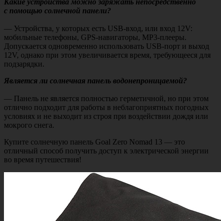
Какие устройства можно заряжать непосредственно
с помощью солнечной панели?
— Устройства, у которых есть USB-вход, или вход 12V:
мобильные телефоны, GPS-навигаторы, MP3-плееры.
Допускается одновременно использовать USB-порт и выход
12V, однако при этом увеличивается время, требующееся для
подзарядки.
Является ли солнечная панель водонепроницаемой?
— Панель не является полностью герметичной, но при этом
отлично подходит для работы в неблагоприятных погодных
условиях и не выходит из строя при воздействии дождя или
мокрого снега.
Купите солнечную панель Goal Zero Nomad 13 — это
отличный способ получить доступ к электрической энергии
во время путешествия!