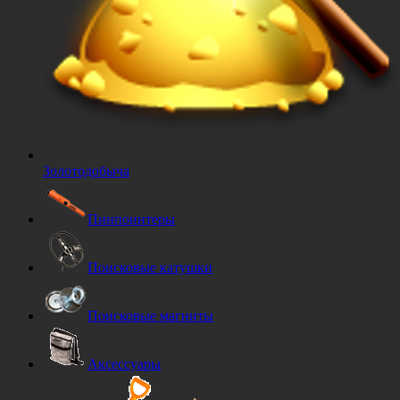
Золотодобыча
Пинпоинтеры
Поисковые катушки
Поисковые магниты
Аксессуары