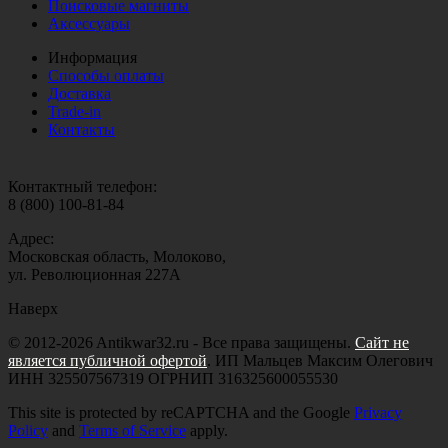
Поисковые магниты
Аксессуары
Информация
Способы оплаты
Доставка
Trade-in
Контакты
Контактный телефон:
8 (800) 100-81-84
Адрес:
Московская область, Молоково,
ул. Революционная 227А
Наверх
© 2012-2026 Antikwar32.ru - Все права защищены.
Сайт не
является публичной офертой
. ИП Мальцев Максим Олегович
ИНН 325507567319 ОГРНИП 316325600055530
This site is protected by reCAPTCHA and the Google
Privacy
Policy
and
Terms of Service
apply.