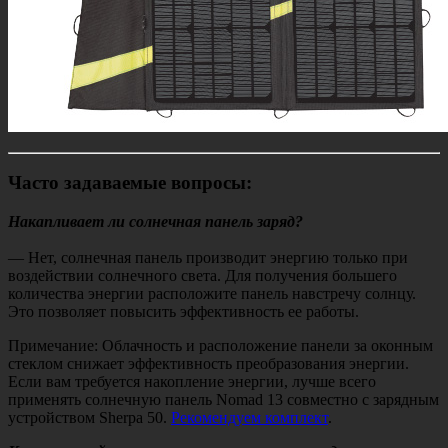
Часто задаваемые вопросы:
Накапливает ли солнечная панель заряд?
— Нет, солнечная панель производит энергию только при
воздействии солнечного света. Для получения большего
количества энергии расположите панель навстречу солнцу.
Это позволяет повысить эффективность ее работы.
Примечание: Облачность и расположение панели за оконным
стеклом снижает эффективность преобразования энергии.
Если вам требуется накопление энергии, лучше всего
применять солнечную панель Nomad 13 совместно с зарядным
устройством Sherpa 50.
Рекомендуем комплект
.