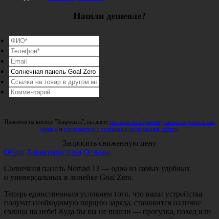
Нашли дешевле?
Нажимая на кнопку "Запросить", вы даете
согласие на обработку своих персональных
данных
и
соглашаетесь с условиями пользования сайтом
.
Запросить сниженную цену
Обзор
Характеристики
Отзывы
Солнечная панель Nomad 13 — одна из самых удобных
и универсальных в линейке Goal Zero.
Теперь единственным условием того, что ваши устройства
получат необходимую порцию заряда, становится наличие
солнца на небе! Куда бы вы не пошли — прогулка, поход или