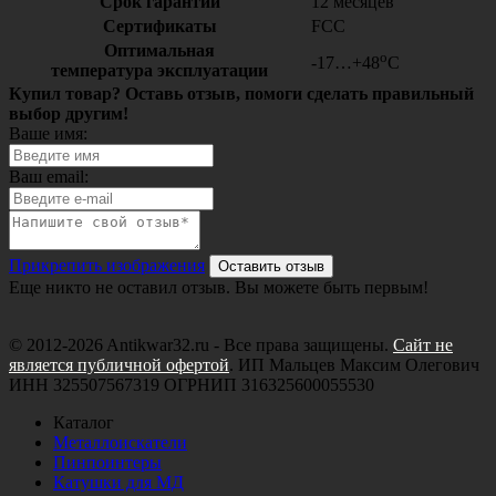
Срок гарантии
12 месяцев
Сертификаты
FCC
Оптимальная
o
-17…+48
C
температура эксплуатации
Купил товар? Оставь отзыв, помоги сделать правильный
выбор другим!
Ваше имя:
Ваш email:
Прикрепить изображения
Оставить отзыв
Еще никто не оставил отзыв. Вы можете быть первым!
© 2012-2026 Antikwar32.ru - Все права защищены.
Сайт не
является публичной офертой
. ИП Мальцев Максим Олегович
ИНН 325507567319 ОГРНИП 316325600055530
Каталог
Металлоискатели
Пинпоинтеры
Катушки для МД