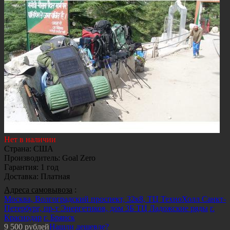
Нет в наличии
Страна
:
США
Производитель
:
Goal Zero
Гарантия
:
1 год
Доставка
:
Платная
Адреса самовывоза
:
Москва, Волгоградский проспект, 32к8, ТЦ ТехноХолл
Санкт-
Петербург, пр-т Энергетиков, дом 3Б ТЦ Ладожские ряды
г.
Краснодар
г. Брянск
9 500
рублей
Нашли дешевле?