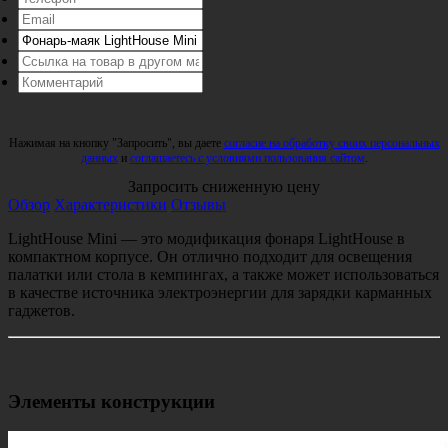
Нажимая на кнопку "Запросить", вы даете
согласие на обработку своих персональных
данных
и
соглашаетесь с условиями пользования сайтом
.
Запросить сниженную цену
Обзор
Характеристики
Отзывы
LightHouse Mini — это модификация фонаря LightHouse в
компактном корпусе. Он отлично подходит для освещения
палатки или стола в кемпингах, а также может использоваться
в качестве источника электроэнергии для зарядки карманных
гаджетов.
Элементы конструкции