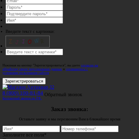
Введите текст с картинки:
Нажимая на кнопку "Зарегистрироваться", вы даете
согласие на
обработку своих персональных данных
и
соглашаетесь с
условиями пользования сайтом
.
Зарегистрироваться
8 (800) 100-81-84
Обратный звонок
Бесплатный звонок по РФ.
Заказ звонка:
Оставьте заявку и мы перезвоним Вам в ближайшее время
Заполните все поля*