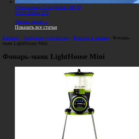
Обновление Gold Hunter MF50
19.10.2024
4 223
Читать далее →
Показать все статьи
Каталог
-
Зарядные устройства
-
Фонари и лампы
-
Фонарь-
маяк LightHouse Mini
Фонарь-маяк LightHouse Mini