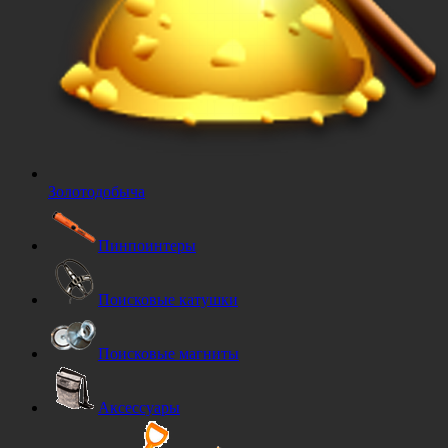
Золотодобыча
Пинпоинтеры
Поисковые катушки
Поисковые магниты
Аксессуары