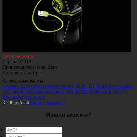
Нет в наличии
Страна
:
США
Производитель
:
Goal Zero
Доставка
:
Платная
Адреса самовывоза
:
Москва, Волгоградский проспект, 32к8, ТЦ ТехноХолл
Санкт-
Петербург, пр-т Энергетиков, дом 3Б ТЦ Ладожские ряды
г.
Краснодар
г. Брянск
3 700
рублей
Нашли дешевле?
Нашли дешевле?