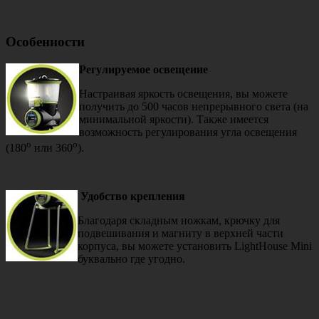
Особенности
Регулируемое освещение
Настраивая яркость освещения, вы можете
получить до 500 часов непрерывного света (на
минимальной яркости). Также имеется
возможность регулирования угла освещения
о
о
(180
или 360
).
Удобство крепления
Благодаря складным ножкам, крючку для
подвешивания и магниту в верхней части
корпуса, вы можете установить LightHouse Mini
буквально где угодно.