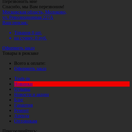
Перезвонить мне
Спасибо, мы Вам перезвоним!
Московская область, Молоково,
ул. Революционная 227А
Ваш рюкзак:
Товаров
0
шт.
на сумму:
0
руб.
Оформить заказ
Товары в рюкзаке
Всего к оплате:
Оформить заказ
Trade-in
Новинки
Отзывы
Новости и акции
Блог
Гарантия
Ремонт
Аренда
Оптовикам
Присоединйтесь: