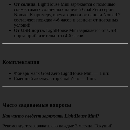
От солнца.
LightHouse Mini заряжается с помощью
совместимых солнечных панелей Goal Zero серии
Nomad. К примеру, время зарядки от панели Nomad 7
составляет порядка 4-6 часов и зависит от погодных
условий.
От
USB
-порта.
LightHouse Mini заряжается от USB-
порта приблизительно за 4-6 часов.
Комплектация
Фонарь-маяк Goal Zero LightHouse Mini — 1 шт.
Сменный аккумулятор Goal Zero — 1 шт.
Часто задаваемые вопросы
Как часто следует заряжать LightHouse Mini?
Рекомендуется заряжать его каждые 3 месяца. Текущий