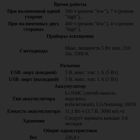
Время работы
При включенной одной
500 ч (режим "low"), 7 ч (режим
стороне
"high"),
При включенных двух
400 ч (режим "low"), 4 ч (режим
сторонах
"high"),
Приборы освещения
Макс. мощность 5 Вт max, 210
Светодиоды
Лм, 3500 K
Разъемы
USB -порт (входной)
5 В, макс. ток: 1 A (5 Вт)
USB -порт (выходной)
5 В, макс. ток: 1 A (5 Вт)
Аккумулятор
Li-NMC (литий-никель-
Тип аккумулятора
марганец-
кобальтовый), LG/Samsung 18650
Емкость аккумулятора
11,1 Вт-ч (3.7 В, 3000 мА-ч)
Следует заряжать каждые 3-6
Хранение
месяцев
Общие характеристики
Вес
226,8 г