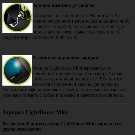
Зарядка внешних устройств
С помощью встроенного USB-порта (1 А)
можно обеспечить питание для планшета либо
зарядить смартфон, что позволит вам всегда
оставаться на связи. Емкость встроенного
аккумулятора составляет 3000 мА-ч.
Различные варианты зарядки
Фонарь LightHouse Mini заряжается от
солнечных панелей Goal Zero серии Nomad
либо от источников питания с USB-портом
(имеется встроенный кабель для зарядки).
Аккумулятор фонаря является сменным, его можно заказать
отдельно и иметь с собой в поездке в качестве резервного.
Зарядка LightHouse Mini
Встроенный аккумулятор LightHouse Mini заряжается
двумя способами: