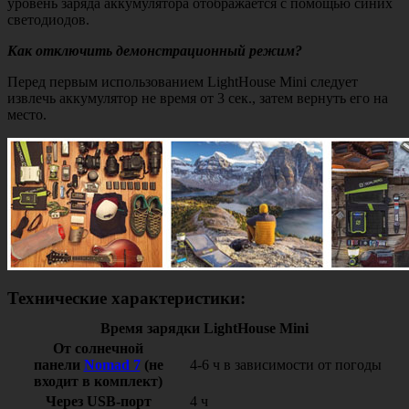
уровень заряда аккумулятора отображается с помощью синих
светодиодов.
Как отключить демонстрационный режим?
Перед первым использованием LightHouse Mini следует
извлечь аккумулятор не время от 3 сек., затем вернуть его на
место.
Технические характеристики:
Время зарядки LightHouse Mini
От солнечной
панели
Nomad 7
(не
4-6 ч в зависимости от погоды
входит в комплект)
Через USB-порт
4 ч