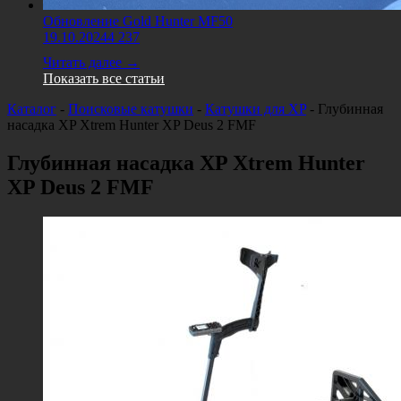
Обновление Gold Hunter MF50
19.10.2024
4 237
Читать далее →
Показать все статьи
Каталог
-
Поисковые катушки
-
Катушки для XP
-
Глубинная
насадка XP Хtrem Hunter XP Deus 2 FMF
Глубинная насадка XP Хtrem Hunter
XP Deus 2 FMF