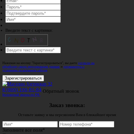
Введите текст с картинки:
Нажимая на кнопку "Зарегистрироваться", вы даете
согласие на
обработку своих персональных данных
и
соглашаетесь с
условиями пользования сайтом
.
Зарегистрироваться
8 (800) 100-81-84
Обратный звонок
Бесплатный звонок по РФ.
Заказ звонка:
Оставьте заявку и мы перезвоним Вам в ближайшее время
Заполните все поля*