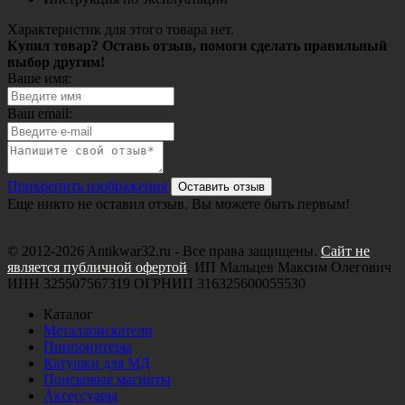
Характеристик для этого товара нет.
Купил товар? Оставь отзыв, помоги сделать правильный
выбор другим!
Ваше имя:
Ваш email:
Прикрепить изображения
Оставить отзыв
Еще никто не оставил отзыв. Вы можете быть первым!
© 2012-2026 Antikwar32.ru - Все права защищены.
Сайт не
является публичной офертой
. ИП Мальцев Максим Олегович
ИНН 325507567319 ОГРНИП 316325600055530
Каталог
Металлоискатели
Пинпоинтеры
Катушки для МД
Поисковые магниты
Аксессуары