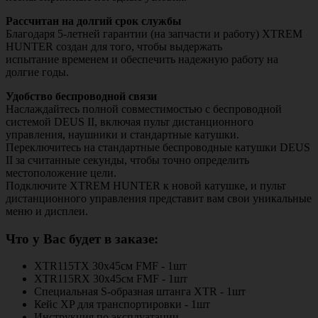
Рассчитан на долгий срок службы
Благодаря 5-летней гарантии (на запчасти и работу) XTREM
HUNTER создан для того, чтобы выдержать
испытание временем и обеспечить надежную работу на
долгие годы.
Удобство беспроводной связи
Наслаждайтесь полной совместимостью с беспроводной
системой DEUS II, включая пульт дистанционного
управления, наушники и стандартные катушки.
Переключитесь на стандартные беспроводные катушки DEUS
II за считанные секунды, чтобы точно определить
местоположение цели.
Подключите XTREM HUNTER к новой катушке, и пульт
дистанционного управления представит вам свои уникальные
меню и дисплеи.
Что у Вас будет в заказе:
XTR115TX 30x45см FMF - 1шт
XTR115RX 30x45см FMF - 1шт
Специальная S-образная штанга XTR - 1шт
Кейс XP для транспортировки - 1шт
Инструкция по эксплуатации