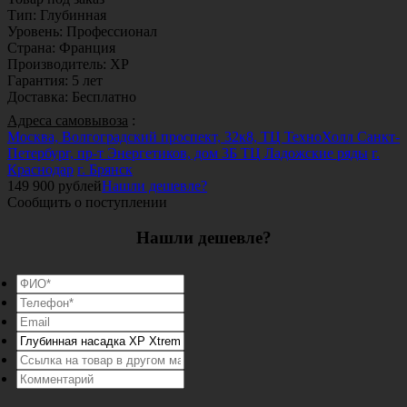
Тип
:
Глубинная
Уровень
:
Профессионал
Страна
:
Франция
Производитель
:
XP
Гарантия
:
5 лет
Доставка
:
Бесплатно
Адреса самовывоза
:
Москва, Волгоградский проспект, 32к8, ТЦ ТехноХолл
Санкт-
Петербург, пр-т Энергетиков, дом 3Б ТЦ Ладожские ряды
г.
Краснодар
г. Брянск
149 900
рублей
Нашли дешевле?
Сообщить о поступлении
Нашли дешевле?