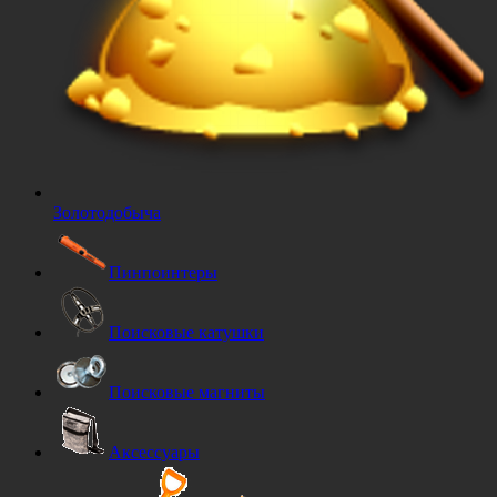
Золотодобыча
Пинпоинтеры
Поисковые катушки
Поисковые магниты
Аксессуары