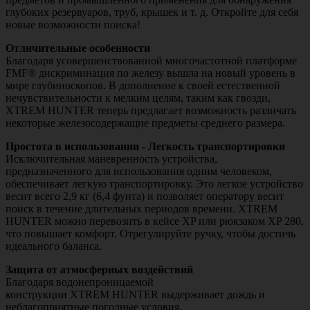
глубоких резервуаров, труб, крышек и т. д. Откройте для себя
новые возможности поиска!
Отличительные особенности
Благодаря усовершенствованной многочастотной платформе
FMF® дискриминация по железу вышла на новый уровень в
мире глубиноскопов. В дополнение к своей естественной
нечувствительности к мелким целям, таким как гвозди,
XTREM HUNTER теперь предлагает возможность различать
некоторые железосодержащие предметы среднего размера.
Простота в использовании - Легкость транспортировки
Исключительная маневренность устройства,
предназначенного для использования одним человеком,
обеспечивает легкую транспортировку. Это легкое устройство
весит всего 2,9 кг (6,4 фунта) и позволяет оператору весит
поиск в течение длительных периодов времени. XTREM
HUNTER можно перевозить в кейсе XP или рюкзаком XP 280,
что повышает комфорт. Отрегулируйте ручку, чтобы достичь
идеального баланса.
Защита от атмосферных воздействий
Благодаря водонепроницаемой
конструкции XTREM HUNTER выдерживает дождь и
неблагоприятные погодные условия.