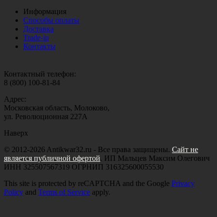
Информация
Способы оплаты
Доставка
Trade-in
Контакты
Контактный телефон:
8 (800) 100-81-84
Адрес:
Московская область, Молоково,
ул. Революционная 227А
Наверх
© 2012-2026 Antikwar32.ru - Все права защищены.
Сайт не
является публичной офертой
. ИП Мальцев Максим Олегович
ИНН 325507567319 ОГРНИП 316325600055530
This site is protected by reCAPTCHA and the Google
Privacy
Policy
and
Terms of Service
apply.