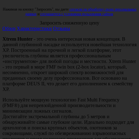
Нажимая на кнопку "Запросить", вы даете
согласие на обработку своих персональных
данных
и
соглашаетесь с условиями пользования сайтом
.
Запросить сниженную цену
Обзор
Характеристики
Отзывы
Xtrem Hunter
- это очень интересная новая концепция. В
данной глубинной насадке используется новейшая технология
XP. Построенный на прочной и легкой платформе, этот
увеличитель глубины является профессиональным
«инструментом» для любой погоды и местности. Xtrem Hunter
- это первый в мире FMF twin box (2-box locator), который,
несомненно, откроет широкий спектр возможностей для
преданных своему делу профессионалов. Все основано на
платформе DEUS II, что делает его дополнением к семейству
XP.
Используйте мощную технологию Fast Multi Frequency
(FMF®) для непревзойденной производительности и
минимизации ложных сигналов.
Достигайте экстремальной глубины до 5 метров и
обнаруживайте самые глубокие цели. Идеально подходит для
археологов и поиска крупных объектов, охотников за
сокровищами, служб по обезвреживанию взрывоопасных
предметов и промышленного применения для обнаружения