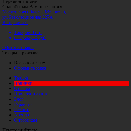
Перезвонить мне
Спасибо, мы Вам перезвоним!
Московская область, Молоково,
ул. Революционная 227А
Ваш рюкзак:
Товаров
0
шт.
на сумму:
0
руб.
Оформить заказ
Товары в рюкзаке
Всего к оплате:
Оформить заказ
Trade-in
Новинки
Отзывы
Новости и акции
Блог
Гарантия
Ремонт
Аренда
Оптовикам
Присоединйтесь: