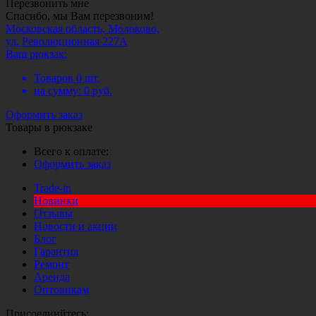
Перезвонить мне
Спасибо, мы Вам перезвоним!
Московская область, Молоково,
ул. Революционная 227А
Ваш рюкзак:
Товаров
0
шт.
на сумму:
0
руб.
Оформить заказ
Товары в рюкзаке
Всего к оплате:
Оформить заказ
Trade-in
Новинки
Отзывы
Новости и акции
Блог
Гарантия
Ремонт
Аренда
Оптовикам
Присоединйтесь: