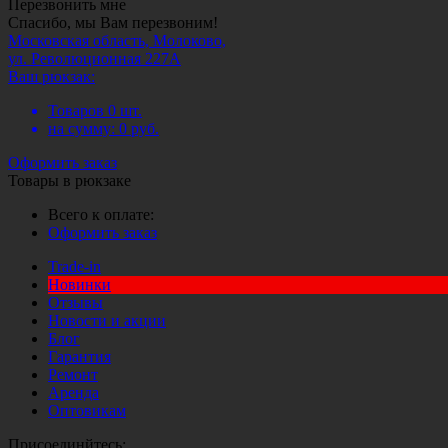
Перезвонить мне
Спасибо, мы Вам перезвоним!
Московская область, Молоково,
ул. Революционная 227А
Ваш рюкзак:
Товаров
0
шт.
на сумму:
0
руб.
Оформить заказ
Товары в рюкзаке
Всего к оплате:
Оформить заказ
Trade-in
Новинки
Отзывы
Новости и акции
Блог
Гарантия
Ремонт
Аренда
Оптовикам
Присоединйтесь: