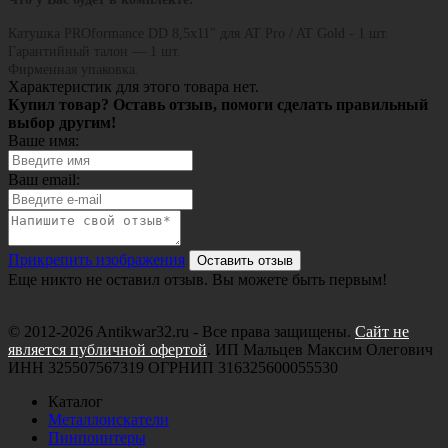
Катушка PROformance DD 8,5x11'' для AT Pro / AT Gold - 1 шт.
Гарантийный талон — 1 шт.
Фирменная упаковка.
Характеристик для этого товара нет.
Купил товар? Оставь отзыв, помоги сделать правильный
выбор другим!
Ваше имя:
Ваш email:
Прикрепить изображения
Оставить отзыв
Еще никто не оставил отзыв. Вы можете быть первым!
© 2012-2026 Antikwar32.ru - Все права защищены.
Сайт не
является публичной офертой
. ИП Мальцев Максим Олегович
ИНН 325507567319 ОГРНИП 316325600055530
Каталог
Металлоискатели
Пинпоинтеры