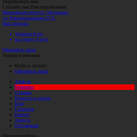
Перезвонить мне
Спасибо, мы Вам перезвоним!
Московская область, Молоково,
ул. Революционная 227А
Ваш рюкзак:
Товаров
0
шт.
на сумму:
0
руб.
Оформить заказ
Товары в рюкзаке
Всего к оплате:
Оформить заказ
Trade-in
Новинки
Отзывы
Новости и акции
Блог
Гарантия
Ремонт
Аренда
Оптовикам
Присоединйтесь: