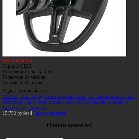
Нет в наличии
Страна
:
США
Производитель
:
Garrett
Гарантия
:
24 месяца
Доставка
:
Платная
Адреса самовывоза
:
Москва, Волгоградский проспект, 32к8, ТЦ ТехноХолл
Санкт-
Петербург, пр-т Энергетиков, дом 3Б ТЦ Ладожские ряды
г.
Краснодар
г. Брянск
15 750
рублей
Нашли дешевле?
Нашли дешевле?