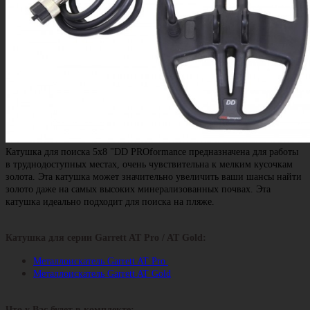
Катушка для поиска 5x8 "DD PROformance предназначена для работы
в труднодоступных местах, очень чувствительна к мелким кусочкам
золота. Эта катушка может значительно увеличить ваши шансы найти
золото даже на самых высоких минерализованных почвах. Эта
катушка идеально подходит для поиска на пляже.
Катушка для серии Garrett AT Pro / AT Gold:
Металлоискатель Garrett AT Pro
Металлоискатель Garrett AT Gold
Что у Вас будет в комплекте: