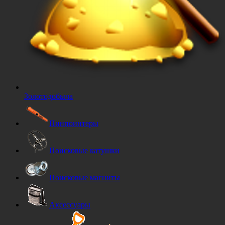
Золотодобыча
Пинпоинтеры
Поисковые катушки
Поисковые магниты
Аксессуары