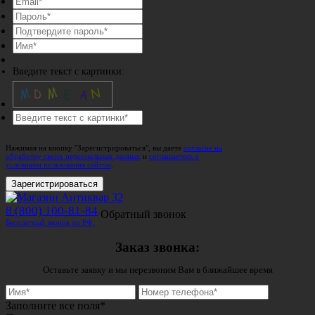
Введите текст с картинки:
Нажимая на кнопку "Зарегистрироваться", вы даете
согласие на
обработку своих персональных данных
и
соглашаетесь с
условиями пользования сайтом
.
Зарегистрироваться
8 (800) 100-81-84
Обратный звонок
Бесплатный звонок по РФ.
Заказ звонка:
Оставьте заявку и мы перезвоним Вам в ближайшее время
Заполните все поля*