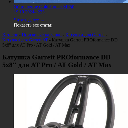
Обновление Gold Hunter MF50
19.10.2024
4 223
Читать далее →
Показать все статьи
Каталог
-
Поисковые катушки
-
Катушки для Garrett
-
Катушки для Garrett AT
-
Катушка Garrett PROformance DD
5x8'' для AT Pro / AT Gold / AT Max
Катушка Garrett PROformance DD
5x8'' для AT Pro / AT Gold / AT Max