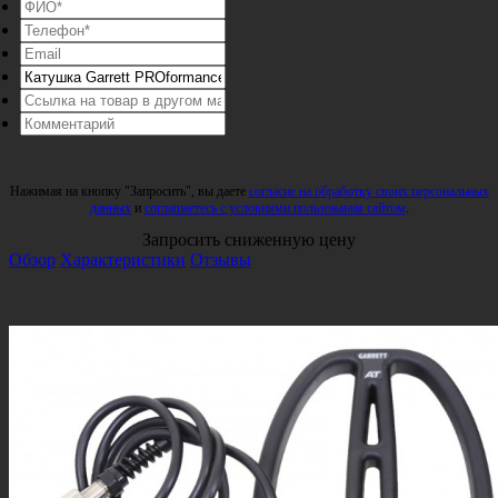
Нажимая на кнопку "Запросить", вы даете
согласие на обработку своих персональных
данных
и
соглашаетесь с условиями пользования сайтом
.
Запросить сниженную цену
Обзор
Характеристики
Отзывы