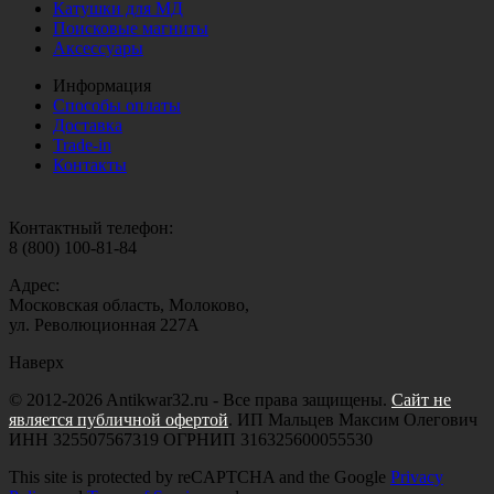
Катушки для МД
Поисковые магниты
Аксессуары
Информация
Способы оплаты
Доставка
Trade-in
Контакты
Контактный телефон:
8 (800) 100-81-84
Адрес:
Московская область, Молоково,
ул. Революционная 227А
Наверх
© 2012-2026 Antikwar32.ru - Все права защищены.
Сайт не
является публичной офертой
. ИП Мальцев Максим Олегович
ИНН 325507567319 ОГРНИП 316325600055530
This site is protected by reCAPTCHA and the Google
Privacy