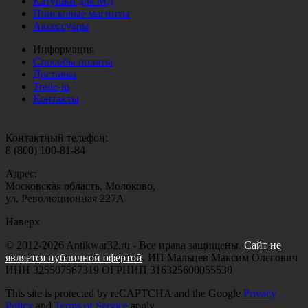
Катушки для МД
Поисковые магниты
Аксессуары
Информация
Способы оплаты
Доставка
Trade-in
Контакты
Контактный телефон:
8 (800) 100-81-84
Адрес:
Московская область, Молоково,
ул. Революционная 227А
Наверх
© 2012-2026 Antikwar32.ru - Все права защищены.
Сайт не
является публичной офертой
. ИП Мальцев Максим Олегович
ИНН 325507567319 ОГРНИП 316325600055530
This site is protected by reCAPTCHA and the Google
Privacy
Policy
and
Terms of Service
apply.