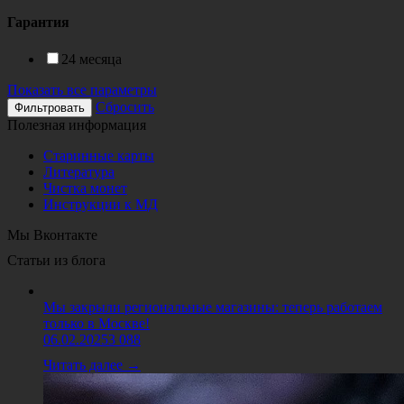
Гарантия
24 месяца
Показать все параметры
Сбросить
Полезная информация
Старинные карты
Литература
Чистка монет
Инструкции к МД
Мы Вконтакте
Статьи из блога
Мы закрыли региональные магазины: теперь работаем
только в Москве!
06.02.2025
3 088
Читать далее →