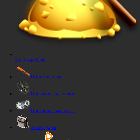
Золотодобыча
Пинпоинтеры
Поисковые катушки
Поисковые магниты
Аксессуары