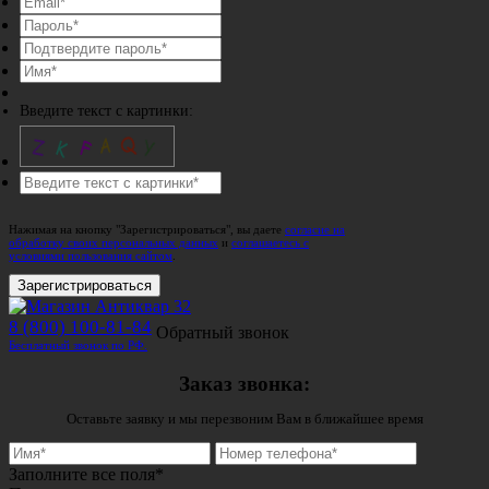
Введите текст с картинки:
Нажимая на кнопку "Зарегистрироваться", вы даете
согласие на
обработку своих персональных данных
и
соглашаетесь с
условиями пользования сайтом
.
Зарегистрироваться
8 (800) 100-81-84
Обратный звонок
Бесплатный звонок по РФ.
Заказ звонка:
Оставьте заявку и мы перезвоним Вам в ближайшее время
Заполните все поля*