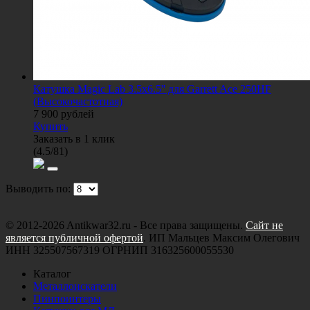
Катушка Magic Lab 3.5x6.5'' для Garrett Ace 250HF
(Высокочастотная)
7 900
рублей
Купить
Заказать в 1 клик
(
4.5
/
81
)
Выводить по:
© 2012-2026 Antikwar32.ru - Все права защищены.
Сайт не
является публичной офертой
. ИП Мальцев Максим Олегович
ИНН 325507567319 ОГРНИП 316325600055530
Каталог
Металлоискатели
Пинпоинтеры