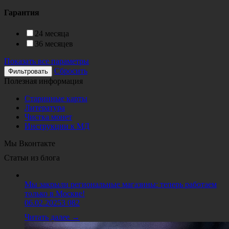
Гарантия
24 месяца
36 месяцев
Показать все параметры
Сбросить
Полезная информация
Старинные карты
Литература
Чистка монет
Инструкции к МД
Мы Вконтакте
Статьи из блога
Мы закрыли региональные магазины: теперь работаем
только в Москве!
06.02.2025
3 082
Читать далее →