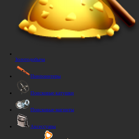
Золотодобыча
Пинпоинтеры
Поисковые катушки
Поисковые магниты
Аксессуары