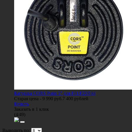
Катушка CORS Point 5" для F11/F22/F44
Старая цена -
9 990 руб.
7 400
рублей
Купить
Заказать в 1 клик
(
4
/
49
)
Выводить по: