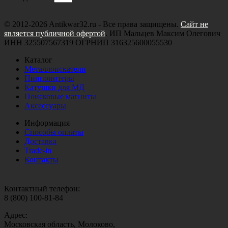
© 2012-2026 Antikwar32.ru - Все права защищены.
Сайт не
является публичной офертой
. ИП Мальцев Максим Олегович
ИНН 325507567319 ОГРНИП 316325600055530
Каталог
Металлоискатели
Пинпоинтеры
Катушки для МД
Поисковые магниты
Аксессуары
Информация
Способы оплаты
Доставка
Trade-in
Контакты
Контактный телефон:
8 (800) 100-81-84
Адрес:
Московская область, Молоково,