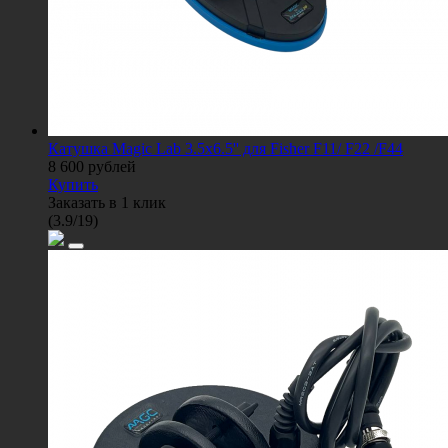
Катушка Magic Lab 3.5x6.5'' для Fisher F11/ F22 /F44
8 600
рублей
Купить
Заказать в 1 клик
(
3.9
/
19
)