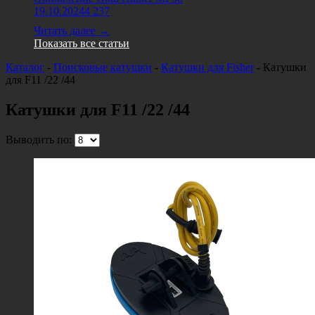
19.10.2024
4 237
Читать далее →
Показать все статьи
Каталог
-
Поисковые катушки
-
Катушки для Fisher
-
Катушки
для F11 /22 /44
Катушки для F11 /22 /44
Выводить по: