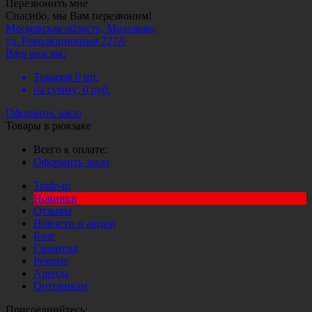
Перезвонить мне
Спасибо, мы Вам перезвоним!
Московская область, Молоково,
ул. Революционная 227А
Ваш рюкзак:
Товаров
0
шт.
на сумму:
0
руб.
Оформить заказ
Товары в рюкзаке
Всего к оплате:
Оформить заказ
Trade-in
Новинки
Отзывы
Новости и акции
Блог
Гарантия
Ремонт
Аренда
Оптовикам
Присоединйтесь: