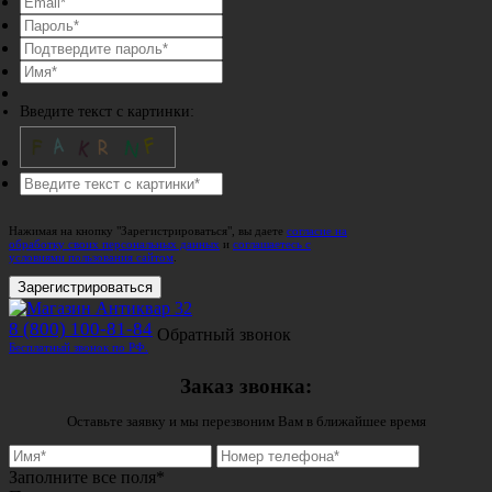
Введите текст с картинки:
Нажимая на кнопку "Зарегистрироваться", вы даете
согласие на
обработку своих персональных данных
и
соглашаетесь с
условиями пользования сайтом
.
Зарегистрироваться
8 (800) 100-81-84
Обратный звонок
Бесплатный звонок по РФ.
Заказ звонка:
Оставьте заявку и мы перезвоним Вам в ближайшее время
Заполните все поля*