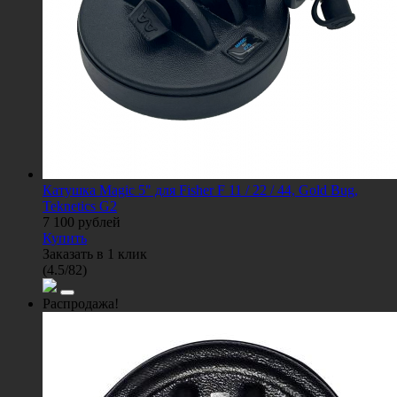
Катушка Magic 5" для Fisher F 11 / 22 / 44, Gold Bug,
Teknetics G2
7 100
рублей
Купить
Заказать в 1 клик
(
4.5
/
82
)
Распродажа!