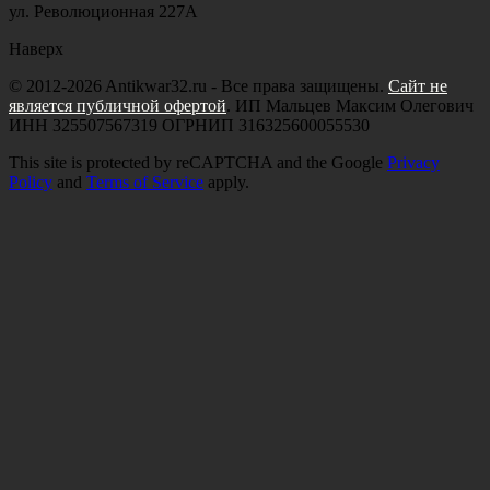
ул. Революционная 227А
Наверх
© 2012-2026 Antikwar32.ru - Все права защищены.
Сайт не
является публичной офертой
. ИП Мальцев Максим Олегович
ИНН 325507567319 ОГРНИП 316325600055530
This site is protected by reCAPTCHA and the Google
Privacy
Policy
and
Terms of Service
apply.