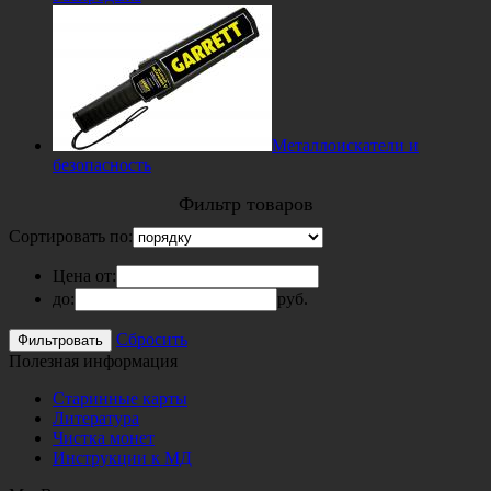
Металлоискатели и
безопасность
Фильтр товаров
Сортировать по:
Цена от:
до:
руб.
Сбросить
Полезная информация
Старинные карты
Литература
Чистка монет
Инструкции к МД