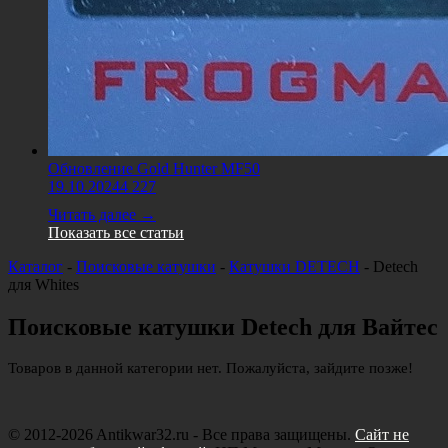
Обновление Gold Hunter MF50
19.10.2024
4 227
Читать далее →
Показать все статьи
Каталог
-
Поисковые катушки
-
Катушки DETECH
-
Detech
для Whites
Поисковые катушки Detech для Вайтес
Товаров в данной категории нет. Пожалуйста, зайдите позже!
© 2012-2026 Antikwar32.ru - Все права защищены.
Сайт не