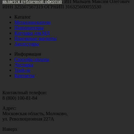
является публичной офертой
. ИП Мальцев Максим Олегович
ИНН 325507567319 ОГРНИП 316325600055530
Каталог
Металлоискатели
Пинпоинтеры
Катушки для МД
Поисковые магниты
Аксессуары
Информация
Способы оплаты
Доставка
Trade-in
Контакты
Контактный телефон:
8 (800) 100-81-84
Адрес:
Московская область, Молоково,
ул. Революционная 227А
Наверх