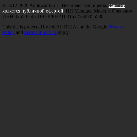
© 2012-2026 Antikwar32.ru - Все права защищены.
Сайт не
является публичной офертой
. ИП Мальцев Максим Олегович
ИНН 325507567319 ОГРНИП 316325600055530
This site is protected by reCAPTCHA and the Google
Privacy
Policy
and
Terms of Service
apply.