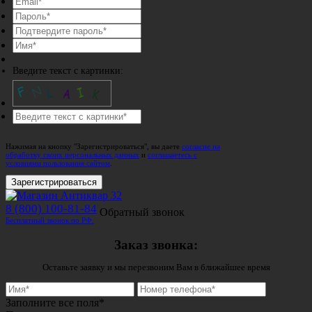
Введите текст с картинки:
Нажимая на кнопку "Зарегистрироваться", вы даете
согласие на
обработку своих персональных данных
и
соглашаетесь с
условиями пользования сайтом
.
Зарегистрироваться
8 (800) 100-81-84
Обратный звонок
Бесплатный звонок по РФ.
Заказ звонка:
Оставьте заявку и мы перезвоним Вам в ближайшее время
Заполните все поля*