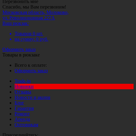
Перезвонить мне
Спасибо, мы Вам перезвоним!
Московская область, Молоково,
ул. Революционная 227А
Ваш рюкзак:
Товаров
0
шт.
на сумму:
0
руб.
Оформить заказ
Товары в рюкзаке
Всего к оплате:
Оформить заказ
Trade-in
Новинки
Отзывы
Новости и акции
Блог
Гарантия
Ремонт
Аренда
Оптовикам
Присоединйтесь: