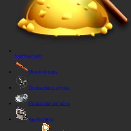
Золотодобыча
Пинпоинтеры
Поисковые катушки
Поисковые магниты
Аксессуары