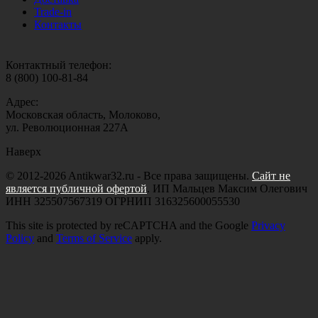
Trade-in
Контакты
Контактный телефон:
8 (800) 100-81-84
Адрес:
Московская область, Молоково,
ул. Революционная 227А
Наверх
© 2012-2026 Antikwar32.ru - Все права защищены.
Сайт не
является публичной офертой
. ИП Мальцев Максим Олегович
ИНН 325507567319 ОГРНИП 316325600055530
This site is protected by reCAPTCHA and the Google
Privacy
Policy
and
Terms of Service
apply.