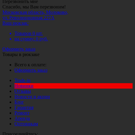
Перезвонить мне
Спасибо, мы Вам перезвоним!
Московская область, Молоково,
ул. Революционная 227А
Ваш рюкзак:
Товаров
0
шт.
на сумму:
0
руб.
Оформить заказ
Товары в рюкзаке
Всего к оплате:
Оформить заказ
Trade-in
Новинки
Отзывы
Новости и акции
Блог
Гарантия
Ремонт
Аренда
Оптовикам
Присоединйтесь: