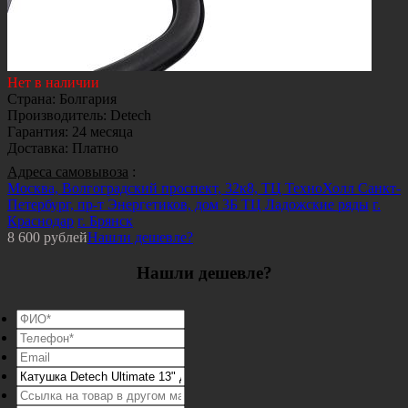
Нет в наличии
Страна
:
Болгария
Производитель
:
Detech
Гарантия
:
24 месяца
Доставка
:
Платно
Адреса самовывоза
:
Москва, Волгоградский проспект, 32к8, ТЦ ТехноХолл
Санкт-
Петербург, пр-т Энергетиков, дом 3Б ТЦ Ладожские ряды
г.
Краснодар
г. Брянск
8 600
рублей
Нашли дешевле?
Нашли дешевле?