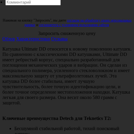
Нажимая на кнопку "Запросить", вы даете
согласие на обработку своих персональных
данных
и
соглашаетесь с условиями пользования сайтом
.
Запросить сниженную цену
Обзор
Характеристики
Отзывы
Катушка Ultimate DD относится к новому поколению катушек.
По сравнению с классическими DD катушками, Ultimate DD
имеет ребристый корпус, специально разработанный для
поглощения механических ударов и вибрации. Он сделан из
специального полимера, усиленного стекловолокном и имеет
максимальную защиту от ультрафиолетовых лучей. Эта
катушка DD более стабильна, имеет лучшую
чувствительность, более точную идентификацию цели, и
более точное определение местоположения находки. Катушка
легкая для своего размера. Она весит около 580 грамм с
защитой.
Ключевые преимущества Detech для Teknetics T2:
Бесшумной стабильной работой, тихий поисковый
датчик;