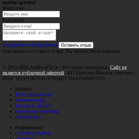
выбор другим!
Ваше имя:
Ваш email:
Прикрепить изображения
Оставить отзыв
Еще никто не оставил отзыв. Вы можете быть первым!
© 2012-2026 Antikwar32.ru - Все права защищены.
Сайт не
является публичной офертой
. ИП Мальцев Максим Олегович
ИНН 325507567319 ОГРНИП 316325600055530
Каталог
Металлоискатели
Пинпоинтеры
Катушки для МД
Поисковые магниты
Аксессуары
Информация
Способы оплаты
Доставка