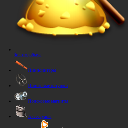
Золотодобыча
Пинпоинтеры
Поисковые катушки
Поисковые магниты
Аксессуары