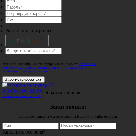
Введите текст с картинки:
Нажимая на кнопку "Зарегистрироваться", вы даете
согласие на
обработку своих персональных данных
и
соглашаетесь с
условиями пользования сайтом
.
Зарегистрироваться
8 (800) 100-81-84
Обратный звонок
Бесплатный звонок по РФ.
Заказ звонка:
Оставьте заявку и мы перезвоним Вам в ближайшее время
Заполните все поля*