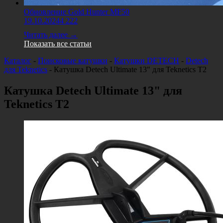
Обновление Gold Hunter MF50
19.10.2024
4 222
Читать далее →
Показать все статьи
Каталог
-
Поисковые катушки
-
Катушки DETECH
-
Detech
для Teknetics
-
Катушка Detech Ultimate 13" для Teknetics T2
Катушка Detech Ultimate 13" для
Teknetics T2