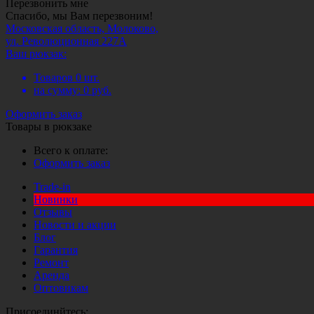
Перезвонить мне
Спасибо, мы Вам перезвоним!
Московская область, Молоково,
ул. Революционная 227А
Ваш рюкзак:
Товаров
0
шт.
на сумму:
0
руб.
Оформить заказ
Товары в рюкзаке
Всего к оплате:
Оформить заказ
Trade-in
Новинки
Отзывы
Новости и акции
Блог
Гарантия
Ремонт
Аренда
Оптовикам
Присоединйтесь: