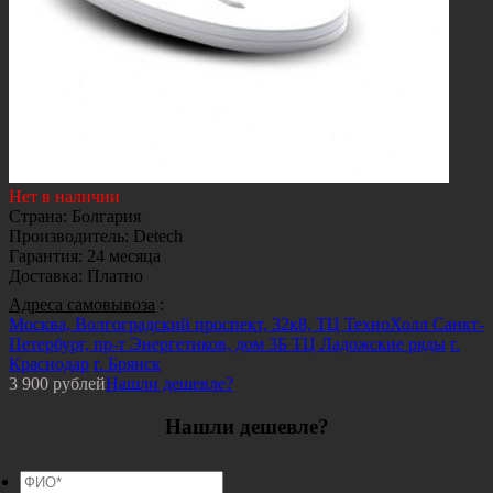
Нет в наличии
Страна
:
Болгария
Производитель
:
Detech
Гарантия
:
24 месяца
Доставка
:
Платно
Адреса самовывоза
:
Москва, Волгоградский проспект, 32к8, ТЦ ТехноХолл
Санкт-
Петербург, пр-т Энергетиков, дом 3Б ТЦ Ладожские ряды
г.
Краснодар
г. Брянск
3 900
рублей
Нашли дешевле?
Нашли дешевле?