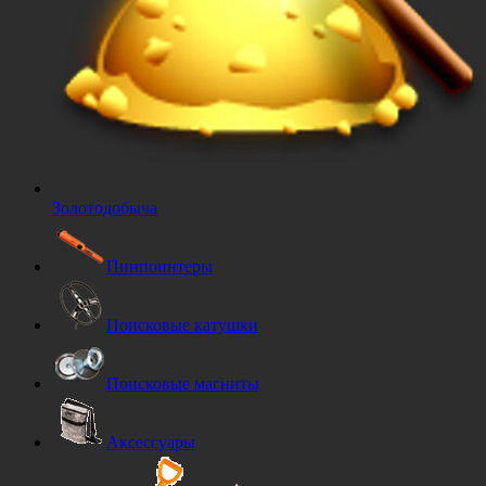
Золотодобыча
Пинпоинтеры
Поисковые катушки
Поисковые магниты
Аксессуары