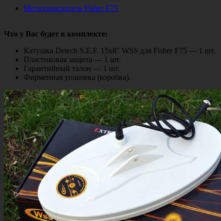
Металлоискатель Fisher F75
Что у Вас будет в комплекте:
Катушка Detech S.E.F. 15х8" WSS для Fisher F75 — 1 шт.
Пластиковая защита — 1 шт.
Гарантийный талон — 1 шт.
Фирменная упаковка (коробка).