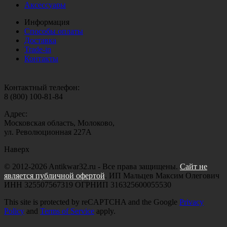
Аксессуары
Информация
Способы оплаты
Доставка
Trade-in
Контакты
Контактный телефон:
8 (800) 100-81-84
Адрес:
Московская область, Молоково,
ул. Революционная 227А
Наверх
© 2012-2026 Antikwar32.ru - Все права защищены.
Сайт не
является публичной офертой
. ИП Мальцев Максим Олегович
ИНН 325507567319 ОГРНИП 316325600055530
This site is protected by reCAPTCHA and the Google
Privacy
Policy
and
Terms of Service
apply.