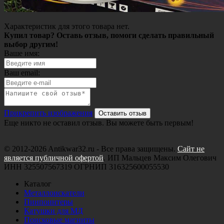
Характеристик для этого товара нет.
Купил товар? Оставь отзыв, помоги сделать правильный
выбор другим!
Ваше имя:
Ваш email:
Прикрепить изображения
Оставить отзыв
Еще никто не оставил отзыв. Вы можете быть первым!
© 2012-2026 Antikwar32.ru - Все права защищены.
Сайт не
является публичной офертой
. ИП Мальцев Максим Олегович
ИНН 325507567319 ОГРНИП 316325600055530
Каталог
Металлоискатели
Пинпоинтеры
Катушки для МД
Поисковые магниты