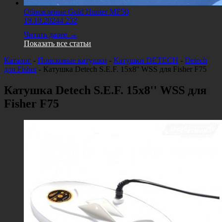
Обновление Gold Hunter MF50
19.10.2024
4 232
Читать далее →
Показать все статьи
Каталог
-
Поисковые катушки
-
Катушки DETECH
-
Detech
для Fisher
-
Катушка Detech S.E.F. 15x8'' WSS для Fisher F75
Катушка Detech S.E.F. 15x8'' WSS для
Fisher F75