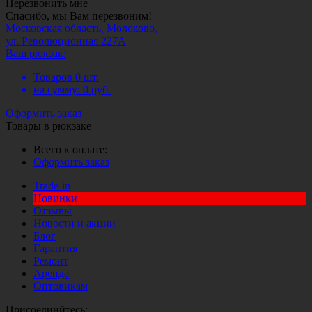
Перезвонить мне
Спасибо, мы Вам перезвоним!
Московская область, Молоково,
ул. Революционная 227А
Ваш рюкзак:
Товаров
0
шт.
на сумму:
0
руб.
Оформить заказ
Товары в рюкзаке
Всего к оплате:
Оформить заказ
Trade-in
Новинки
Отзывы
Новости и акции
Блог
Гарантия
Ремонт
Аренда
Оптовикам
Присоединйтесь: