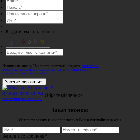
Введите текст с картинки:
Нажимая на кнопку "Зарегистрироваться", вы даете
согласие на
обработку своих персональных данных
и
соглашаетесь с
условиями пользования сайтом
.
Зарегистрироваться
8 (800) 100-81-84
Обратный звонок
Бесплатный звонок по РФ.
Заказ звонка:
Оставьте заявку и мы перезвоним Вам в ближайшее время
Заполните все поля*