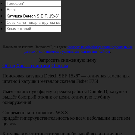
Нажимая на кнопку "Запросить", вы даете
согласие на обработку своих персональных
данных
и
соглашаетесь с условиями пользования сайтом
.
Запросить сниженную цену
Обзор
Характеристики
Отзывы
Поисковая катушка Detech SEF 15x8" — отличная замена для
штатной катушки металлоискателя Fisher F75!
Имея эллипсную форму и режим работы Double-D, катушка
выдаёт быстрый отклик от цели, отличную глубину
обнаружения!
Современная технология W.S.S
придаёт гиперчувствительность ко всем небольшим цветным
целям.
Катушка имеет отностительно небольшой вес и отличное