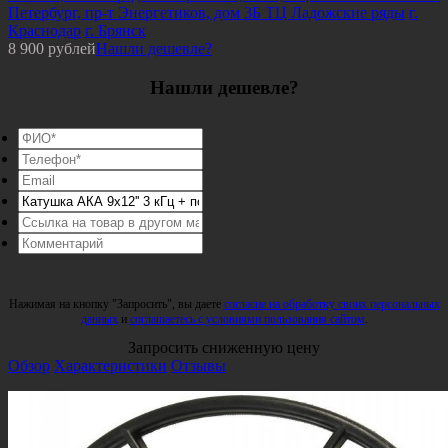
Петербург, пр-т Энергетиков, дом 3Б ТЦ Ладожские ряды
г.
Краснодар
г. Брянск
8 900
рублей
Нашли дешевле?
Нашли дешевле?
Нажимая на кнопку "Запросить", вы даете
согласие на обработку своих персональных
данных
и
соглашаетесь с условиями пользования сайтом
.
Запросить сниженную цену
Обзор
Характеристики
Отзывы