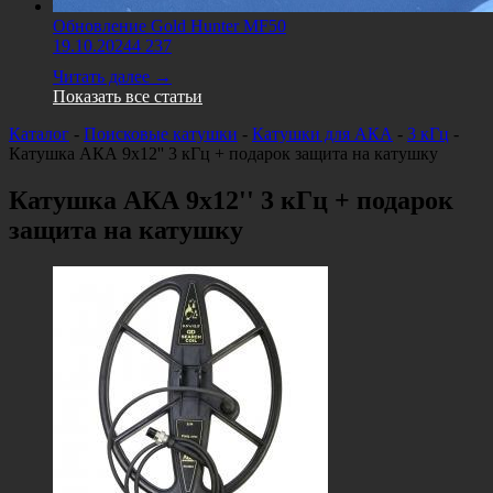
Обновление Gold Hunter MF50
19.10.2024
4 237
Читать далее →
Показать все статьи
Каталог
-
Поисковые катушки
-
Катушки для АКА
-
3 кГц
-
Катушка АКА 9х12'' 3 кГц + подарок защита на катушку
Катушка АКА 9х12'' 3 кГц + подарок
защита на катушку