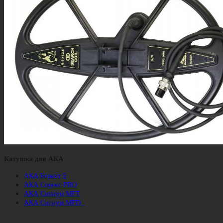
Катушка для АКА
:
АКА Беркут 5
АКА Сорекс PRO
АКА Сигнум MFT
АКА Сигнум MFD