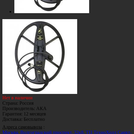
Нет в наличии
Страна
:
Россия
Производитель
:
АКА
Гарантия
:
12 месяцев
Доставка
:
Бесплатно
Адреса самовывоза
:
Москва, Волгоградский проспект, 32к8, ТЦ ТехноХолл
Санкт-