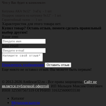
Что у Вас будет в комплекте:
Катушка АКА 9х12'' 3 кГц - 1 шт.
Подарок защита на катушку 9х12" - 1 шт.
Гарантийный талон — 1 шт.
Характеристик для этого товара нет.
Купил товар? Оставь отзыв, помоги сделать правильный
выбор другим!
Ваше имя:
Ваш email:
Прикрепить изображения
Оставить отзыв
Еще никто не оставил отзыв. Вы можете быть первым!
© 2012-2026 Antikwar32.ru - Все права защищены.
Сайт не
является публичной офертой
. ИП Мальцев Максим Олегович
ИНН 325507567319 ОГРНИП 316325600055530
Каталог
Металлоискатели