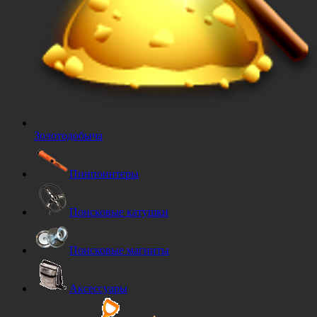
Золотодобыча
Пинпоинтеры
Поисковые катушки
Поисковые магниты
Аксессуары