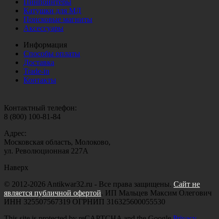
Пинпоинтеры
Катушки для МД
Поисковые магниты
Аксессуары
Информация
Способы оплаты
Доставка
Trade-in
Контакты
Контактный телефон:
8 (800) 100-81-84
Адрес:
Московская область, Молоково,
ул. Революционная 227А
Наверх
© 2012-2026 Antikwar32.ru - Все права защищены.
Сайт не
является публичной офертой
. ИП Мальцев Максим Олегович
ИНН 325507567319 ОГРНИП 316325600055530
This site is protected by reCAPTCHA and the Google
Privacy