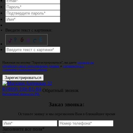
Введите текст с картинки:
Нажимая на кнопку "Зарегистрироваться", вы даете
согласие на
обработку своих персональных данных
и
соглашаетесь с
условиями пользования сайтом
.
Зарегистрироваться
8 (800) 100-81-84
Обратный звонок
Бесплатный звонок по РФ.
Заказ звонка:
Оставьте заявку и мы перезвоним Вам в ближайшее время
Заполните все поля*