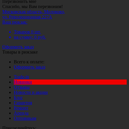
Перезвонить мне
Спасибо, мы Вам перезвоним!
Московская область, Молоково,
ул. Революционная 227А
Ваш рюкзак:
Товаров
0
шт.
на сумму:
0
руб.
Оформить заказ
Товары в рюкзаке
Всего к оплате:
Оформить заказ
Trade-in
Новинки
Отзывы
Новости и акции
Блог
Гарантия
Ремонт
Аренда
Оптовикам
Присоединйтесь: