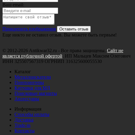
Ваш email:
Прикрепить изображения
Оставить отзыв
Еще никто не оставил отзыв. Вы можете быть первым!
© 2012-2026 Antikwar32.ru - Все права защищены.
Сайт не
является публичной офертой
. ИП Мальцев Максим Олегович
ИНН 325507567319 ОГРНИП 316325600055530
Каталог
Металлоискатели
Пинпоинтеры
Катушки для МД
Поисковые магниты
Аксессуары
Информация
Способы оплаты
Доставка
Trade-in
Контакты