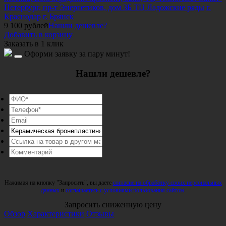
Петербург, пр-т Энергетиков, дом 3Б ТЦ Ладожские ряды
г.
Краснодар
г. Брянск
9 100
рублей
Нашли дешевле?
Добавить в корзину
Заказать в 1 клик
Оформи заявку за пару минут!
Нашли дешевле?
Нажимая на кнопку "Запросить", вы даете
согласие на обработку своих персональных
данных
и
соглашаетесь с условиями пользования сайтом
.
Запросить сниженную цену
Обзор
Характеристики
Отзывы