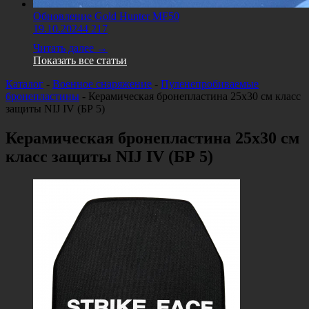
Обновление Gold Hunter MF50
19.10.2024
4 217
Читать далее →
Показать все статьи
Каталог
-
Военное снаряжение
-
Пуленепробиваемые
бронепластины
-
Керамическая бронепластина 25х30 см класс
защиты NIJ IV (БР 5)
Керамическая бронепластина 25х30 см
класс защиты NIJ IV (БР 5)