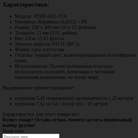
Характеристики:
Модель: ATBP-4AL-STA
Материал: Керамика (Al2O3) + PE
Размер: 250 х 300 мм (10 х 12 дюймов)
Толщина: 23 мм (0,91 дюйма)
Вес: 2,6 кг (5,83 фунта)
Уровень защиты: NIJ IV (БР 5)
Форма: одно изогнутая
Отделка: черный цвет, водонепроницаемая полиэфирная
ткань
Использование: Пуленепробиваемая пластина
используется полицией, военными и частными
охранными компаниями по всему миру.
Выдерживают прямое попадание:
патроном 5,45 повышенной пробиваемости с 25 метров
патроном 7,62 на 54 с пулей лпс с 25 метров
Характеристик для этого товара нет.
Купил товар? Оставь отзыв, помоги сделать правильный
выбор другим!
Ваше имя: