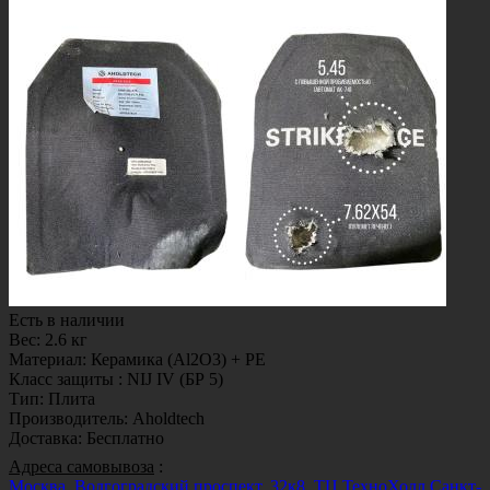
Есть в наличии
Вес
:
2.6 кг
Материал
:
Керамика (Al2O3) + PE
Класс защиты
:
NIJ IV (БР 5)
Тип
:
Плита
Производитель
:
Aholdtech
Доставка
:
Бесплатно
Адреса самовывоза
:
Москва, Волгоградский проспект, 32к8, ТЦ ТехноХолл
Санкт-