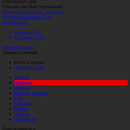
Перезвонить мне
Спасибо, мы Вам перезвоним!
Московская область, Молоково,
ул. Революционная 227А
Ваш рюкзак:
Товаров
0
шт.
на сумму:
0
руб.
Оформить заказ
Товары в рюкзаке
Всего к оплате:
Оформить заказ
Trade-in
Новинки
Отзывы
Новости и акции
Блог
Гарантия
Ремонт
Аренда
Оптовикам
Присоединйтесь: