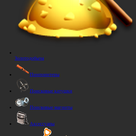
Золотодобыча
Пинпоинтеры
Поисковые катушки
Поисковые магниты
Аксессуары