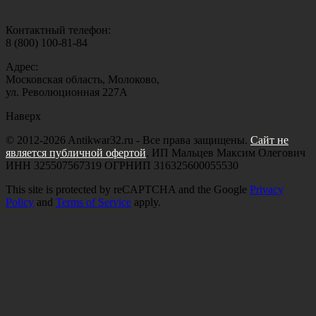
Контактный телефон:
8 (800) 100-81-84
Адрес:
Московская область, Молоково,
ул. Революционная 227А
Наверх
© 2012-2026 Antikwar32.ru - Все права защищены.
Сайт не
является публичной офертой
. ИП Мальцев Максим Олегович
ИНН 325507567319 ОГРНИП 316325600055530
This site is protected by reCAPTCHA and the Google
Privacy
Policy
and
Terms of Service
apply.