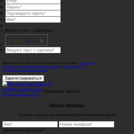
Введите текст с картинки:
Нажимая на кнопку "Зарегистрироваться", вы даете
согласие на
обработку своих персональных данных
и
соглашаетесь с
условиями пользования сайтом
.
Зарегистрироваться
8 (800) 100-81-84
Обратный звонок
Бесплатный звонок по РФ.
Заказ звонка:
Оставьте заявку и мы перезвоним Вам в ближайшее время
Заполните все поля*