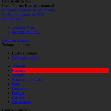
Перезвонить мне
Спасибо, мы Вам перезвоним!
Московская область, Молоково,
ул. Революционная 227А
Ваш рюкзак:
Товаров
0
шт.
на сумму:
0
руб.
Оформить заказ
Товары в рюкзаке
Всего к оплате:
Оформить заказ
Trade-in
Новинки
Отзывы
Новости и акции
Блог
Гарантия
Ремонт
Аренда
Оптовикам
Присоединйтесь: