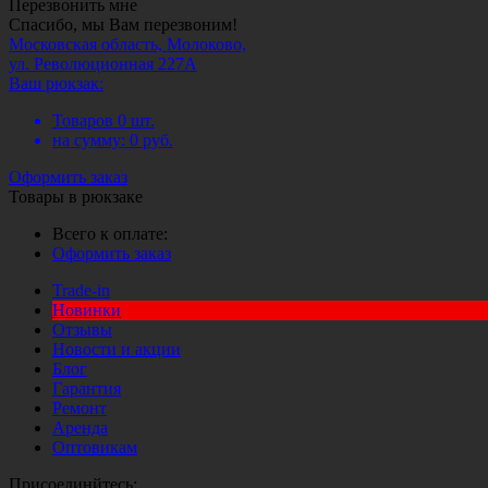
Перезвонить мне
Спасибо, мы Вам перезвоним!
Московская область, Молоково,
ул. Революционная 227А
Ваш рюкзак:
Товаров
0
шт.
на сумму:
0
руб.
Оформить заказ
Товары в рюкзаке
Всего к оплате:
Оформить заказ
Trade-in
Новинки
Отзывы
Новости и акции
Блог
Гарантия
Ремонт
Аренда
Оптовикам
Присоединйтесь: