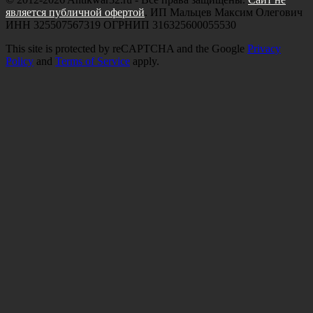
является публичной офертой
. ИП Мальцев Максим Олегович
ИНН 325507567319 ОГРНИП 316325600055530
This site is protected by reCAPTCHA and the Google
Privacy
Policy
and
Terms of Service
apply.