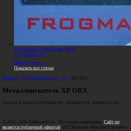
Обновление Gold Hunter MF50
19.10.2024
4 237
Читать далее →
Показать все статьи
Каталог
-
Металлоискатели
-
XP
-
XP ORX
Металлоискатель XP ORX
Товаров в данной категории нет. Пожалуйста, зайдите позже!
© 2012-2026 Antikwar32.ru - Все права защищены.
Сайт не
является публичной офертой
. ИП Мальцев Максим Олегович