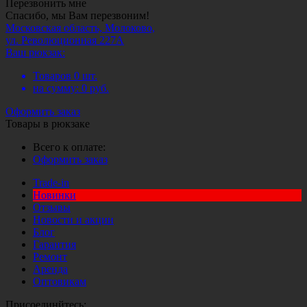
Перезвонить мне
Спасибо, мы Вам перезвоним!
Московская область, Молоково,
ул. Революционная 227А
Ваш рюкзак:
Товаров
0
шт.
на сумму:
0
руб.
Оформить заказ
Товары в рюкзаке
Всего к оплате:
Оформить заказ
Trade-in
Новинки
Отзывы
Новости и акции
Блог
Гарантия
Ремонт
Аренда
Оптовикам
Присоединйтесь: