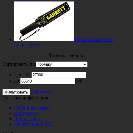
Металлоискатели и
безопасность
Фильтр товаров
Сортировать по:
Цена от:
до:
руб.
Сбросить
Полезная информация
Старинные карты
Литература
Чистка монет
Инструкции к МД