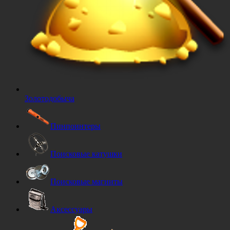
Золотодобыча
Пинпоинтеры
Поисковые катушки
Поисковые магниты
Аксессуары