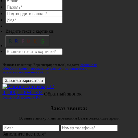
Введите текст с картинки:
Нажимая на кнопку "Зарегистрироваться", вы даете
согласие на
обработку своих персональных данных
и
соглашаетесь с
условиями пользования сайтом
.
Зарегистрироваться
8 (800) 100-81-84
Обратный звонок
Бесплатный звонок по РФ.
Заказ звонка:
Оставьте заявку и мы перезвоним Вам в ближайшее время
Заполните все поля*