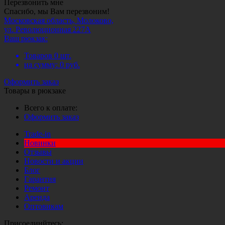
Перезвонить мне
Спасибо, мы Вам перезвоним!
Московская область, Молоково,
ул. Революционная 227А
Ваш рюкзак:
Товаров
0
шт.
на сумму:
0
руб.
Оформить заказ
Товары в рюкзаке
Всего к оплате:
Оформить заказ
Trade-in
Новинки
Отзывы
Новости и акции
Блог
Гарантия
Ремонт
Аренда
Оптовикам
Присоединйтесь: