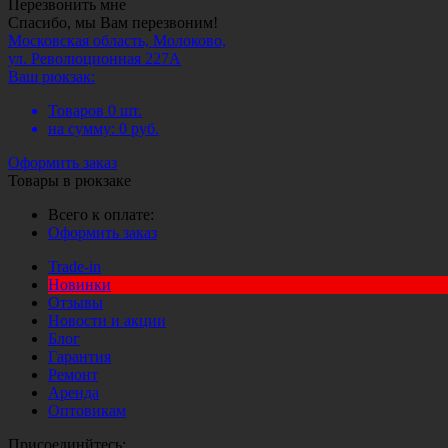
Перезвонить мне
Спасибо, мы Вам перезвоним!
Московская область, Молоково,
ул. Революционная 227А
Ваш рюкзак:
Товаров
0
шт.
на сумму:
0
руб.
Оформить заказ
Товары в рюкзаке
Всего к оплате:
Оформить заказ
Trade-in
Новинки
Отзывы
Новости и акции
Блог
Гарантия
Ремонт
Аренда
Оптовикам
Присоединйтесь: