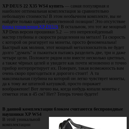
XP DEUS 22 X35 WS4 купить
— самая популярная и
наиболее оптимальная комплектация за сравнительно
небольшую стоимость! В этом необычном комплекте, вы не
найдёте только одной единственной позиции! Это отсутствие
блока управления XP DEUS
! В остальном, это тот же мощный
XP Deus версия прошивки 5.2 — это непревзойденный
мастер глубины и скорости разделения на металл! Та скорость
с которой он реагирует на монеты, просто феноменальна!
Быстрый как молния, этот мощный металлоискатель не будет
долго "думать" и пыжиться пытаясь разделить две, три и даже
четыре цели. Положите рядом или вместе несколько цветных,
а также чёрных целей и увидите как почти мгновенно и точно
прибор интерпретирует их. Поверьте, такая возможность вам
очень скоро пригодиться и дорогого стоит! А та
максимальная глубина на которой он легко чувствует монеты,
да к тому же штатной катушкой, просто поражает
воображение! Вот лично вы, когда нибудь копали монеты с
отметки этак в 45 см? Нет? Теперь точно будете!
В данной комплектации блоком считаются беспроводные
наушники XP WS4
В этой уникальной
комплектации