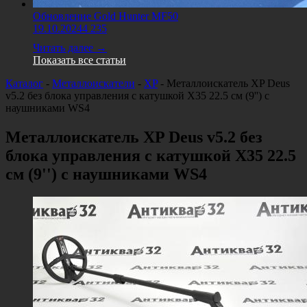
Обновление Gold Hunter MF50
19.10.2024
4 235
Читать далее →
Показать все статьи
Каталог
-
Металлоискатели
-
XP
-
Металлоискатель XP Deus
v5.2 без блока управления c катушкой X35 22.5 см (9'') с
наушниками WS4
Металлоискатель XP Deus v5.2 без
блока управления c катушкой X35 22.5
см (9'') с наушниками WS4