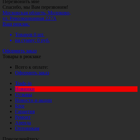
Перезвонить мне
Спасибо, мы Вам перезвоним!
Московская область, Молоково,
ул. Революционная 227А
Ваш рюкзак:
Товаров
0
шт.
на сумму:
0
руб.
Оформить заказ
Товары в рюкзаке
Всего к оплате:
Оформить заказ
Trade-in
Новинки
Отзывы
Новости и акции
Блог
Гарантия
Ремонт
Аренда
Оптовикам
Присоединйтесь: