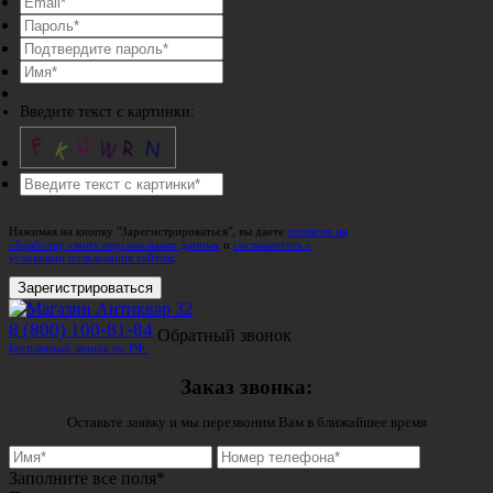
Введите текст с картинки:
Нажимая на кнопку "Зарегистрироваться", вы даете
согласие на
обработку своих персональных данных
и
соглашаетесь с
условиями пользования сайтом
.
Зарегистрироваться
8 (800) 100-81-84
Обратный звонок
Бесплатный звонок по РФ.
Заказ звонка:
Оставьте заявку и мы перезвоним Вам в ближайшее время
Заполните все поля*