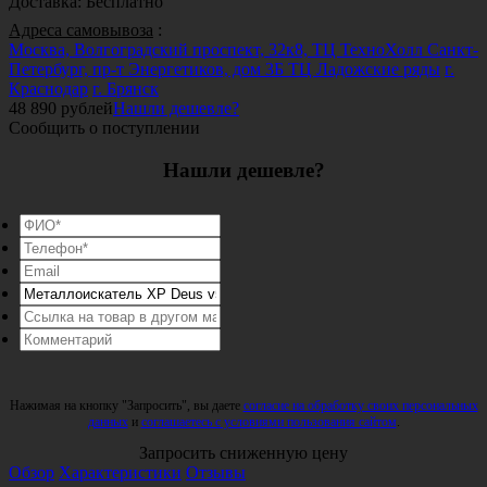
Доставка
:
Бесплатно
Адреса самовывоза
:
Москва, Волгоградский проспект, 32к8, ТЦ ТехноХолл
Санкт-
Петербург, пр-т Энергетиков, дом 3Б ТЦ Ладожские ряды
г.
Краснодар
г. Брянск
48 890
рублей
Нашли дешевле?
Сообщить о поступлении
Нашли дешевле?
Нажимая на кнопку "Запросить", вы даете
согласие на обработку своих персональных
данных
и
соглашаетесь с условиями пользования сайтом
.
Запросить сниженную цену
Обзор
Характеристики
Отзывы