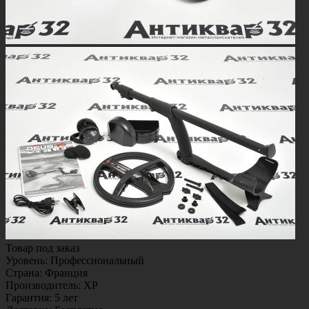
Товар под заказ
Уровень
:
Профессиональный
Страна
:
Франция
Производитель
:
XP
Гарантия
:
5 лет