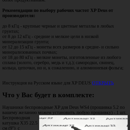
Рекомендации по выбору рабочих частот XP Deus от
производителя:
до 8 кГц - крупные черные и цветные металлы в любых
грунтах;
от 8 до 12 кГц - средние и мелкие цели в низкой
минерализации грунта;
от 12 до 15 кГц - монеты всех размеров в средне- и сильно
минерализованных почвах;
от 18 до 80 кГц - мелкие монеты, изготовленные из любого
сплава (золото, серебро, медь и т.д.); самородки, свинец,
кольца, цепочки, но и, к сожалению, и алюминиевая фольга;
Инструкция на Русском языке для XP DEUS
ОТКРЫТЬ
Что у Вас будет в комплекте:
Наушники беспроводные XP для Deus WS4 (прошивка 5.2 по
вашему желанию можем установить любую прошивку) - 1 шт.
Беспроводная
катушка X35 22.5
см (9'') с