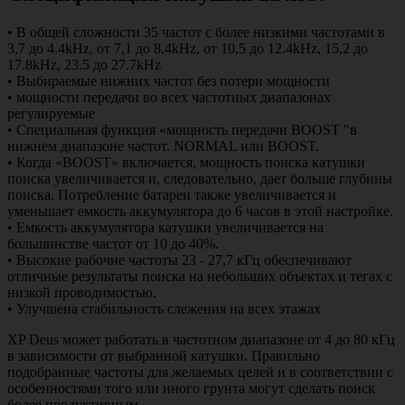
• В общей сложности 35 частот с более низкими частотами в
3,7 до 4.4kHz, от 7,1 до 8.4kHz, от 10,5 до 12.4kHz, 15,2 до
17.8kHz, 23.5 до 27.7kHz
• Выбираемые нижних частот без потери мощности
• мощности передачи во всех частотных диапазонах
регулируемые
• Специальная функция «мощность передачи BOOST "в
нижнем диапазоне частот. NORMAL или BOOST.
• Когда «BOOST» включается, мощность поиска катушки
поиска увеличивается и, следовательно, дает больше глубины
поиска. Потребление батареи также увеличивается и
уменьшает емкость аккумулятора до 6 часов в этой настройке.
• Емкость аккумулятора катушки увеличивается на
большинстве частот от 10 до 40%.
• Высокие рабочие частоты 23 - 27,7 кГц обеспечивают
отличные результаты поиска на небольших объектах и ​​тегах с
низкой проводимостью.
• Улучшена стабильность слежения на всех этажах
XP Deus может работать в частотном диапазоне от 4 до 80 кГц
в зависимости от выбранной катушки. Правильно
подобранные частоты для желаемых целей и в соответствии с
особенностями того или иного грунта могут сделать поиск
более продуктивным.