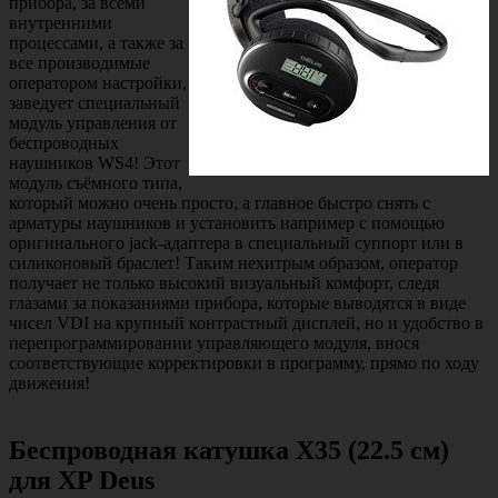
прибора, за всеми
внутренними
процессами, а также за
все производимые
оператором настройки,
заведует специальный
модуль управления от
беспроводных
наушников WS4! Этот
модуль съёмного типа,
который можно очень просто, а главное быстро снять с
арматуры наушников и установить например с помощью
оригинального jack-адаптера в специальный суппорт или в
силиконовый браслет! Таким нехитрым образом, оператор
получает не только высокий визуальный комфорт, следя
глазами за показаниями прибора, которые выводятся в виде
чисел VDI на крупный контрастный дисплей, но и удобство в
перепрограммировании управляющего модуля, внося
соответствующие корректировки в программу, прямо по ходу
движения!
Беспроводная катушка X35 (22.5 см)
для XP Deus