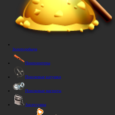
Золотодобыча
Пинпоинтеры
Поисковые катушки
Поисковые магниты
Аксессуары