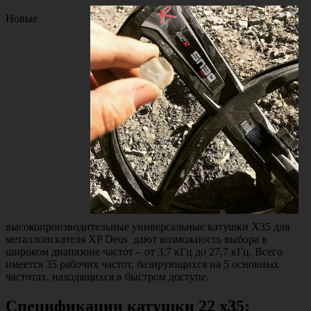
Новые
высокопроизводительные универсальные катушки X35 для
металлоискателя XP Deus дают возможность выбора в
широком диапазоне частот – от 3,7 кГц до 27,7 кГц. Всего
имеется 35 рабочих частот, базирующихся на 5 основных
частотах, находящихся в быстром доступе.
Спецификации катушки 22 х35: