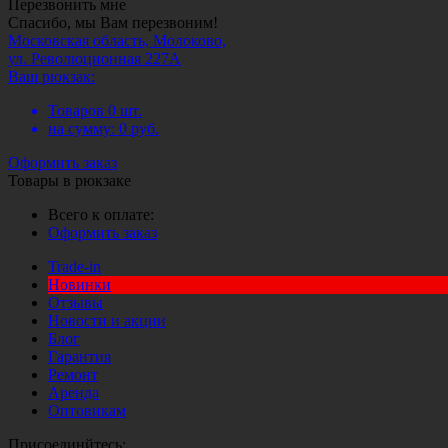
Перезвонить мне
Спасибо, мы Вам перезвоним!
Московская область, Молоково,
ул. Революционная 227А
Ваш рюкзак:
Товаров
0
шт.
на сумму:
0
руб.
Оформить заказ
Товары в рюкзаке
Всего к оплате:
Оформить заказ
Trade-in
Новинки
Отзывы
Новости и акции
Блог
Гарантия
Ремонт
Аренда
Оптовикам
Присоединйтесь: