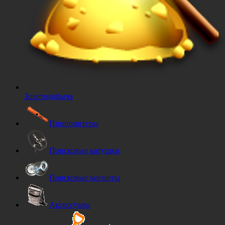
Золотодобыча
Пинпоинтеры
Поисковые катушки
Поисковые магниты
Аксессуары