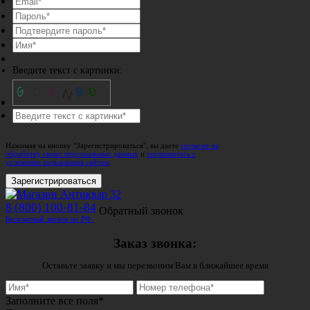
Введите текст с картинки:
Нажимая на кнопку "Зарегистрироваться", вы даете
согласие на
обработку своих персональных данных
и
соглашаетесь с
условиями пользования сайтом
.
Зарегистрироваться
8 (800) 100-81-84
Обратный звонок
Бесплатный звонок по РФ.
Заказ звонка:
Оставьте заявку и мы перезвоним Вам в ближайшее время
Заполните все поля*