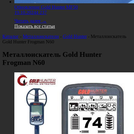
Обновление Gold Hunter MF50
19.10.2024
4 237
Читать далее →
Показать все статьи
Каталог
-
Металлоискатели
-
Gold Hunter
-
Металлоискатель
Gold Hunter Frogman N60
Металлоискатель Gold Hunter
Frogman N60