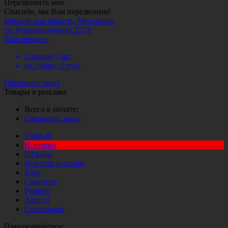
Перезвонить мне
Спасибо, мы Вам перезвоним!
Московская область, Молоково,
ул. Революционная 227А
Ваш рюкзак:
Товаров
0
шт.
на сумму:
0
руб.
Оформить заказ
Товары в рюкзаке
Всего к оплате:
Оформить заказ
Trade-in
Новинки
Отзывы
Новости и акции
Блог
Гарантия
Ремонт
Аренда
Оптовикам
Присоединйтесь: